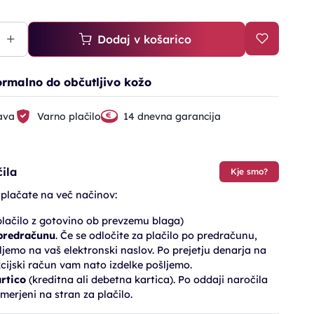
Dodaj v košarico
normalno do občutljivo kožo
ava
Varno plačilo
14 dnevna garancija
ila
Kje smo?
 plačate na več načinov:
lačilo z gotovino ob prevzemu blaga)
 predračunu
. Če se odločite za plačilo po predračunu,
jemo na vaš elektronski naslov. Po prejetju denarja na
cijski račun vam nato izdelke pošljemo.
artico
(kreditna ali debetna kartica). Po oddaji naročila
merjeni na stran za plačilo.