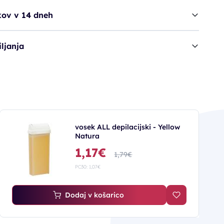
kov v 14 dneh
ljanja
vosek ALL depilacijski - Yellow
Natura
1,17€
1,79€
PC30: 1,07€
Dodaj v košarico