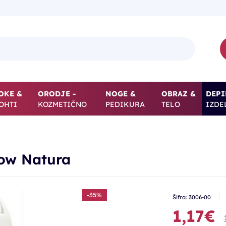
OKE &
ORODJE -
NOGE &
OBRAZ &
DEPI
OHTI
KOZMETIČNO
PEDIKURA
TELO
IZDE
low Natura
-35%
Šifra: 3006-00
1,17€