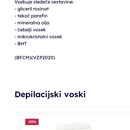
Vsebuje sledeče sestavine:
- gliceril rosinat
- tekoč parafin
- mineralna olja
- čebelji vosek
- mikrokristalni vosek
- BHT
(BFCM)(VZP2020)
Depilacijski voski
-35%