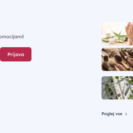
omocijami!
Prijava
Poglej vse