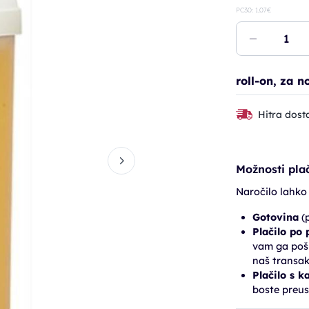
PC30: 1,07€
roll-on, za 
Hitra dost
Možnosti plač
Naročilo lahko
Gotovina
(p
Plačilo po
vam ga pošl
naš transak
Plačilo s k
boste preus