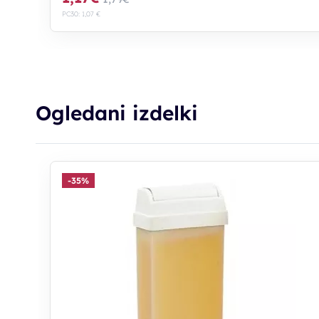
PC30: 1,07 €
Ogledani izdelki
-35%