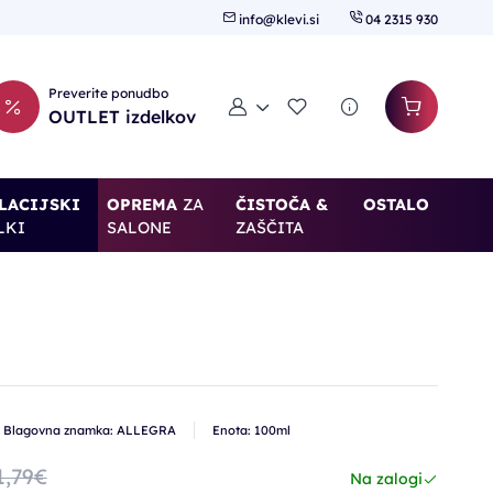
info@klevi.si
04 2315 930
Preverite ponudbo
Moj račun
Seznam želja
OUTLET izdelkov
LACIJSKI
OPREMA
ZA
ČISTOČA &
OSTALO
LKI
SALONE
ZAŠČITA
Blagovna znamka: ALLEGRA
Enota: 100ml
1,79€
Na zalogi