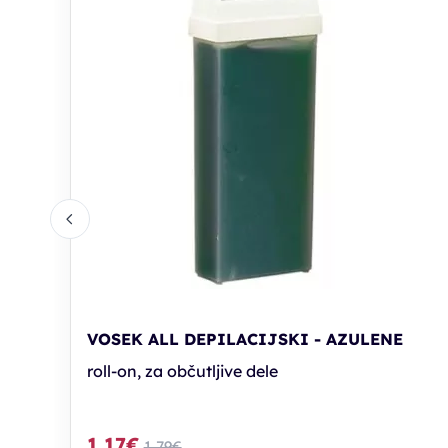
VOSEK ALL DEPILACIJSKI - AZULENE
roll-on, za občutljive dele
1,17€
1,79€