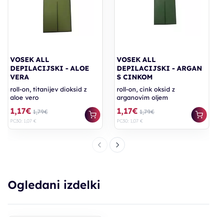
VOSEK ALL
VOSEK ALL
DEPILACIJSKI - ALOE
DEPILACIJSKI - ARGAN
VERA
S CINKOM
roll-on, titanijev dioksid z
roll-on, cink oksid z
aloe vero
arganovim oljem
1,17€
1,17€
1,79€
1,79€
PC30: 1,07 €
PC30: 1,07 €
Ogledani izdelki