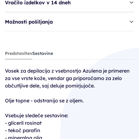
Vračilo izdelkov v 14 dneh
Možnosti pošiljanja
vosek ALL depilacijski - Azulene
Predstavitev
Sestavine
1,17€
1,79€
Vosek za depilacijo z vsebnostjo Azulena je primeren
PC30: 1,07€
za vse vrste kože, vendar ga priporočamo za zelo
občutljive dele, saj deluje pomirjujoče.
Olje topne - odstranijo se z oljem.
Vsebuje sledeče sestavine:
- gliceril rosinat
- tekoč parafin
- mineralna olja