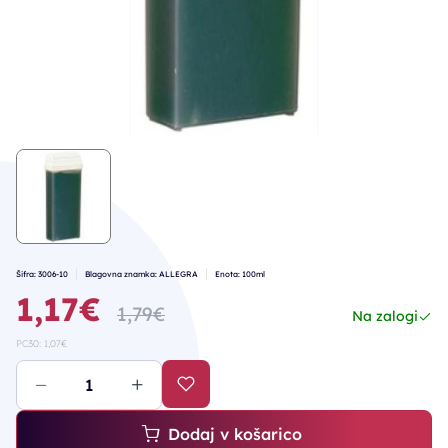
Šifra: 3006-10
Blagovna znamka: ALLEGRA
Enota: 100ml
1,17€
1,79€
Na zalogi
PC30: 1,07€
Dodaj v košarico