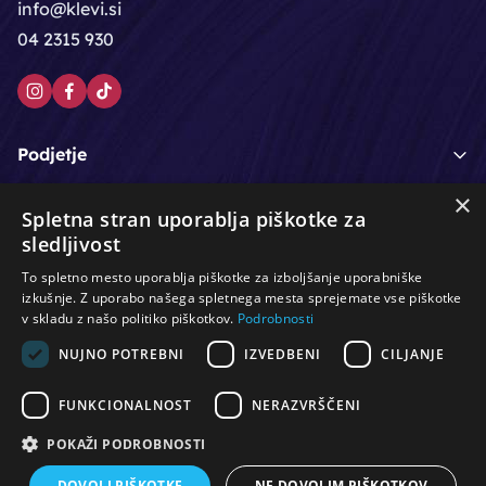
info@klevi.si
04 2315 930
Podjetje
×
Moj račun
Spletna stran uporablja piškotke za
sledljivost
Podpora strankam
To spletno mesto uporablja piškotke za izboljšanje uporabniške
izkušnje. Z uporabo našega spletnega mesta sprejemate vse piškotke
v skladu z našo politiko piškotkov.
Podrobnosti
NUJNO POTREBNI
IZVEDBENI
CILJANJE
/
/
/
Lasje & nega las
Roke & nohti
Orodje - kozmetično
/
/
/
Noge & pedikura
Obraz & telo
Depilacijski izdelki
FUNKCIONALNOST
NERAZVRŠČENI
/
/
Oprema za salone
Čistoča & zaščita
Ostalo
POKAŽI PODROBNOSTI
DOVOLI PIŠKOTKE
NE DOVOLIM PIŠKOTKOV