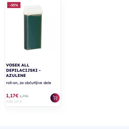
-35%
VOSEK ALL
DEPILACIJSKI -
AZULENE
roll-on, za občutljive dele
1,17€
1,79€
PC30: 1,07 €