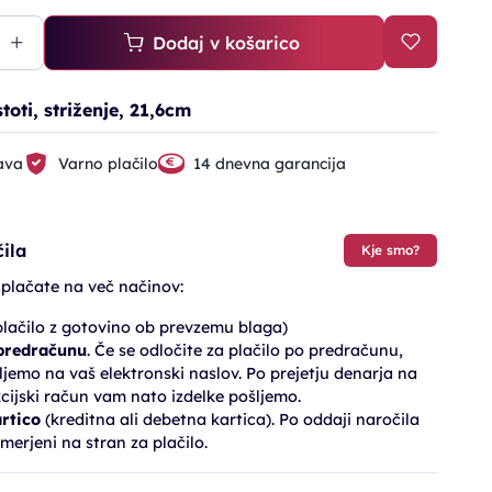
Dodaj v košarico
toti, striženje, 21,6cm
ava
Varno plačilo
14 dnevna garancija
ila
Kje smo?
 plačate na več načinov:
lačilo z gotovino ob prevzemu blaga)
 predračunu
. Če se odločite za plačilo po predračunu,
jemo na vaš elektronski naslov. Po prejetju denarja na
cijski račun vam nato izdelke pošljemo.
artico
(kreditna ali debetna kartica). Po oddaji naročila
merjeni na stran za plačilo.