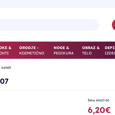
OKE &
ORODJE -
NOGE &
OBRAZ &
DEPI
OHTI
KOZMETIČNO
PEDIKURA
TELO
IZDE
 ostali
107
Šifra: 40107-00
6,20€