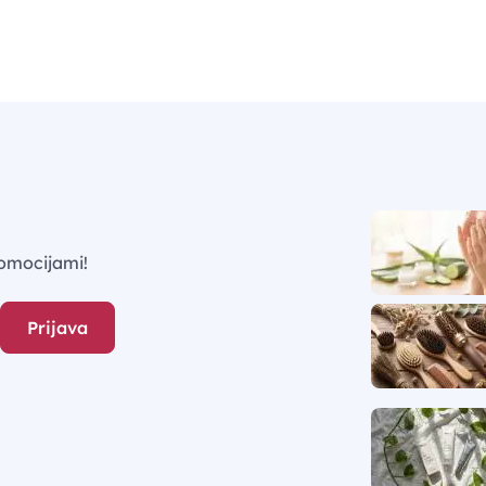
omocijami!
Prijava