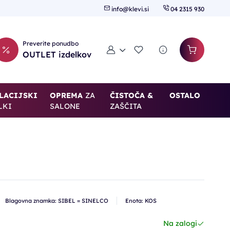
info@klevi.si
04 2315 930
Preverite ponudbo
Moj račun
Seznam želja
OUTLET izdelkov
LACIJSKI
OPREMA
ZA
ČISTOČA &
OSTALO
LKI
SALONE
ZAŠČITA
Blagovna znamka: SIBEL = SINELCO
Enota: KOS
Na zalogi