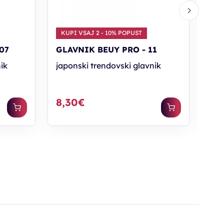
KUPI VSAJ 2 - 10% POPUST
07
GLAVNIK BEUY PRO - 11
GLA
ik
japonski trendovski glavnik
širo
8,30€
17