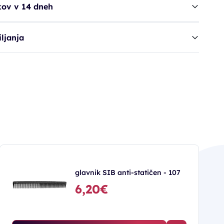
kov v 14 dneh
ljanja
glavnik SIB anti-statičen - 107
6,20€