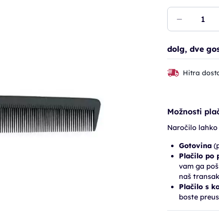
dolg, dve gos
Hitra dost
Možnosti plač
Naročilo lahko
Gotovina
(p
Plačilo po
vam ga pošl
naš transak
Plačilo s k
boste preus