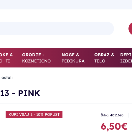
OKE &
ORODJE -
NOGE &
OBRAZ &
DEPI
OHTI
KOZMETIČNO
PEDIKURA
TELO
IZDE
 ostali
113 - PINK
KUPI VSAJ 2 - 10% POPUST
Šifra: 4011620
6,50€