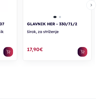
07
GLAVNIK HER - 330/71/2
GL
ik
širok, za striženje
ena
17,90€
16