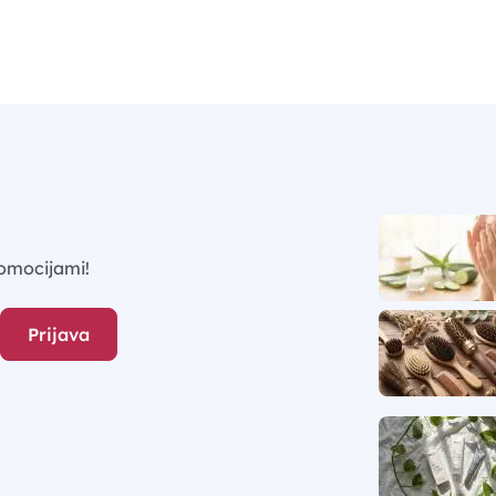
omocijami!
Prijava