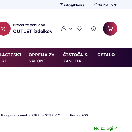
info@klevi.si
04 2315 930
Preverite ponudbo
Moj račun
Seznam želja
OUTLET izdelkov
LACIJSKI
OPREMA
ZA
ČISTOČA &
OSTALO
LKI
SALONE
ZAŠČITA
Blagovna znamka: SIBEL = SINELCO
Enota: KOS
Na zalogi