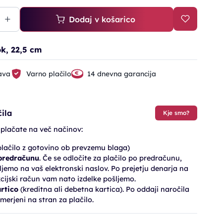
Dodaj v košarico
rok, 22,5 cm
ava
Varno plačilo
14 dnevna garancija
ila
Kje smo?
 plačate na več načinov:
lačilo z gotovino ob prevzemu blaga)
 predračunu
. Če se odločite za plačilo po predračunu,
jemo na vaš elektronski naslov. Po prejetju denarja na
cijski račun vam nato izdelke pošljemo.
artico
(kreditna ali debetna kartica). Po oddaji naročila
merjeni na stran za plačilo.