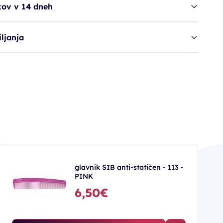
kov v 14 dneh
ljanja
glavnik SIB anti-statičen - 113 -
PINK
6,50€