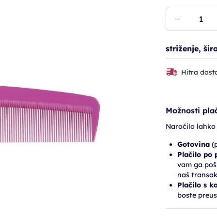
striženje, ši
Hitra dost
Možnosti plač
Naročilo lahko
Gotovina
(p
Plačilo po
vam ga pošl
naš transak
Plačilo s k
boste preus