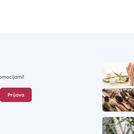
omocijami!
Prijava