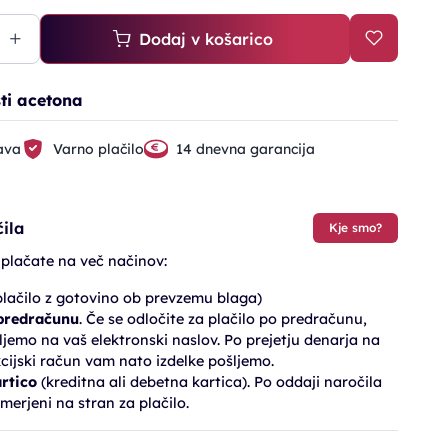
Dodaj v košarico
ti acetona
ava
Varno plačilo
14 dnevna garancija
ila
Kje smo?
 plačate na več načinov:
lačilo z gotovino ob prevzemu blaga)
 predračunu
. Če se odločite za plačilo po predračunu,
jemo na vaš elektronski naslov. Po prejetju denarja na
cijski račun vam nato izdelke pošljemo.
artico
(kreditna ali debetna kartica). Po oddaji naročila
merjeni na stran za plačilo.