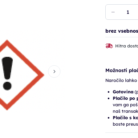
brez vsebnos
Hitra dost
Možnosti plač
Naročilo lahko
Gotovina
(p
Plačilo po
vam ga pošl
naš transak
Plačilo s k
boste preus