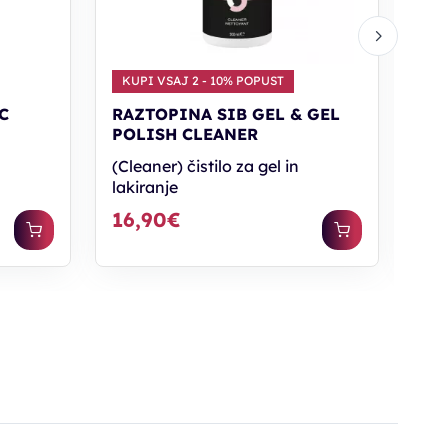
KUPI VSAJ 2 - 10% POPUST
KU
C
RAZTOPINA SIB GEL & GEL
RA
POLISH CLEANER
RE
(Cleaner) čistilo za gel in
(So
lakiranje
gel
16,90€
12