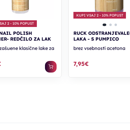
KUPI VSAJ 2 - 10% POPUST
SAJ 2 - 10% POPUST
NAIL POLISH
RUCK ODSTRANJEVALE
ER- REDČILO ZA LAK
LAKA - S PUMPICO
 zašuene klasične lake za
brez vsebnosti acetona
€
7,95€