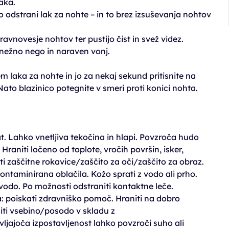
aka.
odstrani lak za nohte – in to brez izsuševanja nohtov
novesje nohtov ter pustijo čist in svež videz.
 nežno nego in naraven vonj.
 laka za nohte in jo za nekaj sekund pritisnite na
Nato blazinico potegnite v smeri proti konici nohta.
. Lahko vnetljiva tekočina in hlapi. Povzroča hudo
raniti ločeno od toplote, vročih površin, isker,
iti zaščitne rokavice/zaščito za oči/zaščito za obraz.
ontaminirana oblačila. Kožo sprati z vodo ali prho.
vodo. Po možnosti odstraniti kontaktne leče.
a: poiskati zdravniško pomoč. Hraniti na dobro
ti vsebino/posodo v skladu z
ljajoča izpostavljenost lahko povzroči suho ali