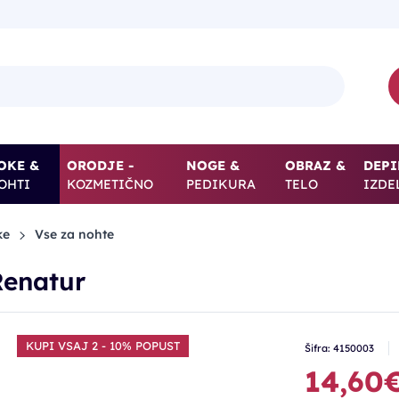
OKE &
ORODJE -
NOGE &
OBRAZ &
DEPI
OHTI
KOZMETIČNO
PEDIKURA
TELO
IZDE
ke
Vse za nohte
Renatur
KUPI VSAJ 2 - 10% POPUST
Šifra: 4150003
14,60