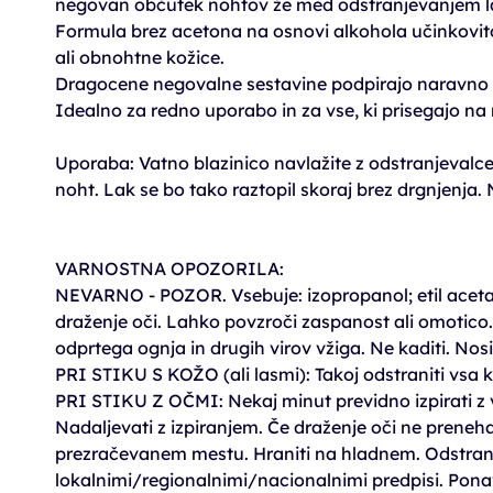
negovan občutek nohtov že med odstranjevanjem l
Formula brez acetona na osnovi alkohola učinkovito 
ali obnohtne kožice.
Dragocene negovalne sestavine podpirajo naravno rav
Idealno za redno uporabo in za vse, ki prisegajo na
Uporaba: Vatno blazinico navlažite z odstranjevalcem
noht. Lak se bo tako raztopil skoraj brez drgnjenja. 
VARNOSTNA OPOZORILA:
NEVARNO - POZOR. Vsebuje: izopropanol; etil acetat
draženje oči. Lahko povzroči zaspanost ali omotico. H
odprtega ognja in drugih virov vžiga. Ne kaditi. Nos
PRI STIKU S KOŽO (ali lasmi): Takoj odstraniti vsa k
PRI STIKU Z OČMI: Nekaj minut previdno izpirati z 
Nadaljevati z izpiranjem. Če draženje oči ne preneh
prezračevanem mestu. Hraniti na hladnem. Odstrani
lokalnimi/regionalnimi/nacionalnimi predpisi. Ponav