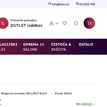
info@klevi.si
04 2315 930
Preverite ponudbo
Moj račun
Seznam želja
OUTLET izdelkov
LACIJSKI
OPREMA
ZA
ČISTOČA &
OSTALO
LKI
SALONE
ZAŠČITA
Blagovna znamka: HELLMUT RUCK
Enota: 500ml
€
Na zalogi