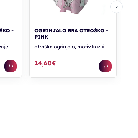
ŠKO -
OGRINJALO BRA OTROŠKO -
PINK
enje
otroško ogrinjalo, motiv kužki
14,60€