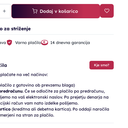
Dodaj v košarico
o za striženje
ava
Varno plačilo
14 dnevna garancija
ila
Kje smo?
 plačate na več načinov:
lačilo z gotovino ob prevzemu blaga)
 predračunu
. Če se odločite za plačilo po predračunu,
jemo na vaš elektronski naslov. Po prejetju denarja na
cijski račun vam nato izdelke pošljemo.
artico
(kreditna ali debetna kartica). Po oddaji naročila
merjeni na stran za plačilo.