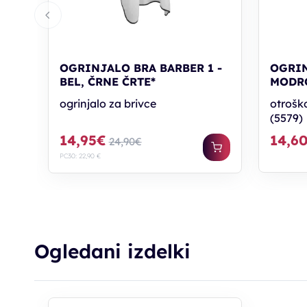
OGRINJALO BRA BARBER 1 -
OGRIN
BEL, ČRNE ČRTE*
MODR
ogrinjalo za brivce
otroško
(5579)
14,95€
14,6
24,90€
PC30: 22,90 €
Ogledani izdelki