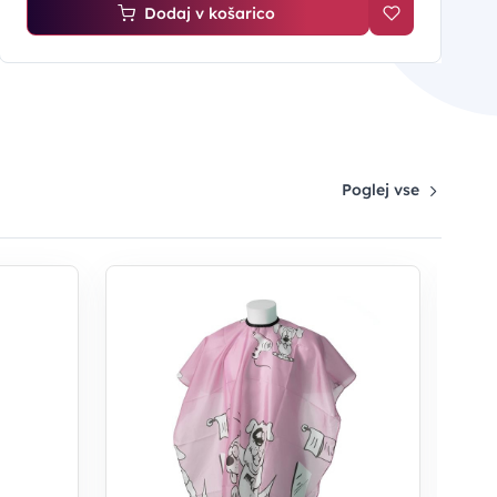
Dodaj v košarico
Poglej vse
OG
RI
otr
14