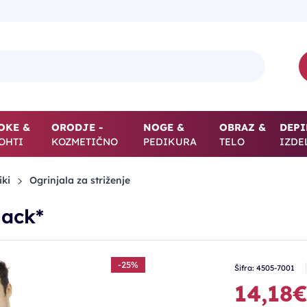
OKE &
ORODJE -
NOGE &
OBRAZ &
DEPI
OHTI
KOZMETIČNO
PEDIKURA
TELO
IZDE
iki
Ogrinjala za striženje
lack*
-25%
Šifra: 4505-7001
14,18