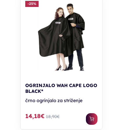
-25%
OGRINJALO WAH CAPE LOGO
BLACK*
črno ogrinjalo za striženje
14,18€
18,90€