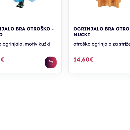
JALO BRA OTROŠKO -
OGRINJALO BRA OTRO
O
MUCKI
 ogrinjalo, motiv kužki
otroško ogrinjalo za striž
0€
14,60€