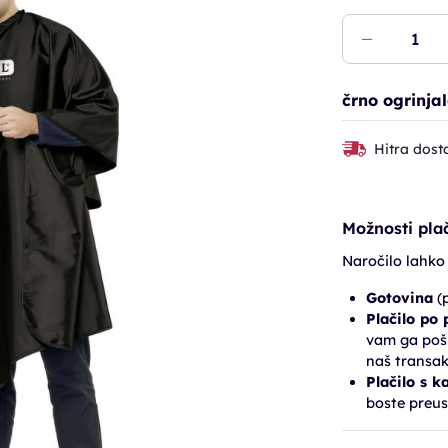
črno ogrinjal
Hitra dost
Možnosti plač
Naročilo lahko
Gotovina
(p
Plačilo po
vam ga pošl
naš transak
Plačilo s k
boste preus