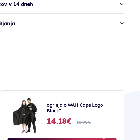
kov v 14 dneh
ljanja
ogrinjalo WAH Cape Logo
Black*
14,18€
18,90€