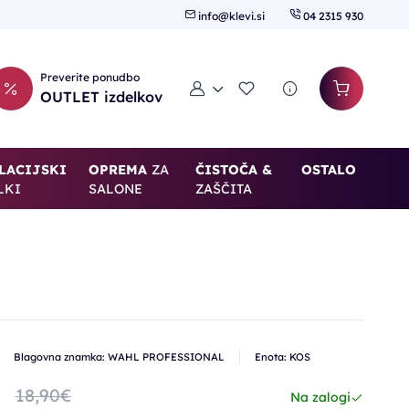
info@klevi.si
04 2315 930
Preverite ponudbo
Moj račun
Seznam želja
OUTLET izdelkov
LACIJSKI
OPREMA
ZA
ČISTOČA &
OSTALO
LKI
SALONE
ZAŠČITA
Blagovna znamka: WAHL PROFESSIONAL
Enota: KOS
€
18,90€
Na zalogi