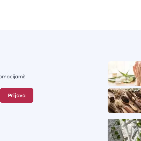
omocijami!
Prijava