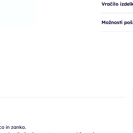
Vračilo izdel
Možnosti poši
co in zanko.