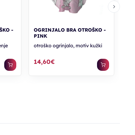
ŠKO -
OGRINJALO BRA OTROŠKO -
PINK
enje
otroško ogrinjalo, motiv kužki
14,60€