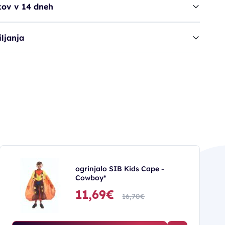
kov v 14 dneh
ljanja
ogrinjalo SIB Kids Cape -
Cowboy*
11,69€
16,70€