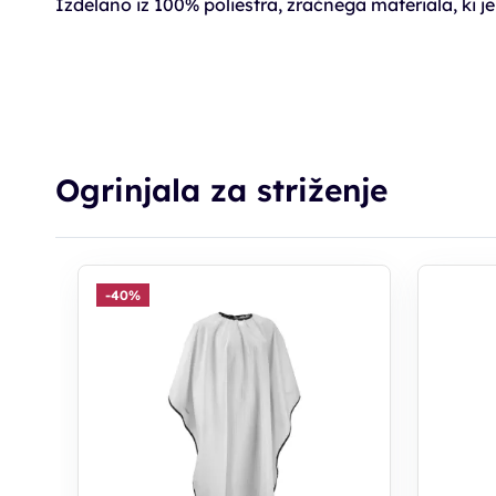
Izdelano iz 100% poliestra, zračnega materiala, ki 
Ogrinjala za striženje
-40%