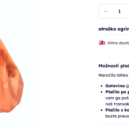
otroško ogrin
Hitra dost
Možnosti plač
Naročilo lahko
Gotovina
(p
Plačilo po
vam ga pošl
naš transak
Plačilo s k
boste preus