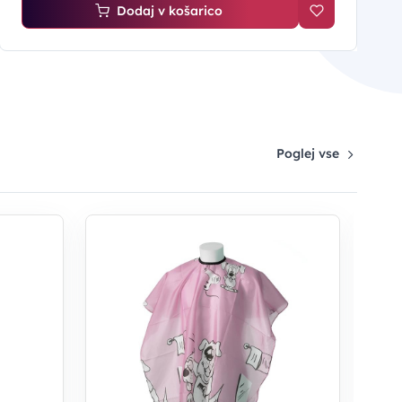
Dodaj v košarico
Poglej vse
OG
RI
otr
14