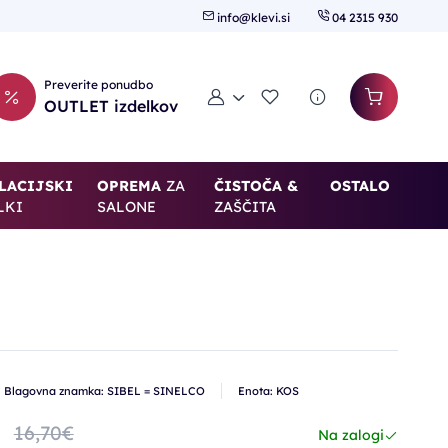
info@klevi.si
04 2315 930
Preverite ponudbo
Moj račun
Seznam želja
OUTLET izdelkov
LACIJSKI
OPREMA
ZA
ČISTOČA &
OSTALO
LKI
SALONE
ZAŠČITA
Blagovna znamka: SIBEL = SINELCO
Enota: KOS
16,70€
Na zalogi