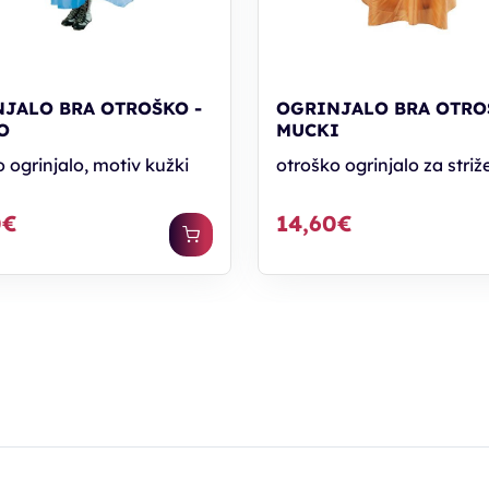
JALO BRA OTROŠKO -
OGRINJALO BRA OTRO
O
MUCKI
 ogrinjalo, motiv kužki
otroško ogrinjalo za striž
0€
14,60€