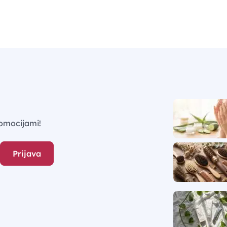
omocijami!
Prijava