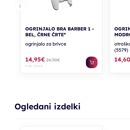
OGRINJALO BRA BARBER 1 -
OGRIN
BEL, ČRNE ČRTE*
MODR
ogrinjalo za brivce
otroško
(5579)
14,95€
14,6
24,90€
PC30: 22,90 €
Ogledani izdelki