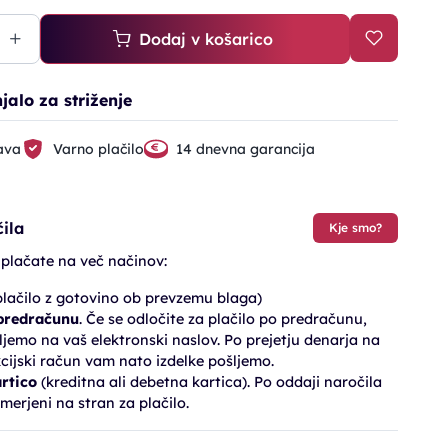
Dodaj v košarico
jalo za striženje
ava
Varno plačilo
14 dnevna garancija
ila
Kje smo?
 plačate na več načinov:
lačilo z gotovino ob prevzemu blaga)
 predračunu
. Če se odločite za plačilo po predračunu,
jemo na vaš elektronski naslov. Po prejetju denarja na
cijski račun vam nato izdelke pošljemo.
artico
(kreditna ali debetna kartica). Po oddaji naročila
merjeni na stran za plačilo.