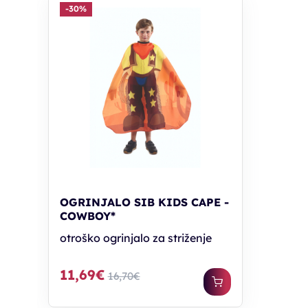
-30%
OGRINJALO SIB KIDS CAPE -
COWBOY*
otroško ogrinjalo za striženje
11,69€
16,70€