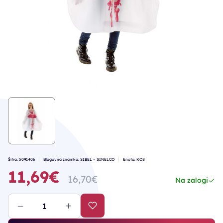
Šifra: 5091406
Blagovna znamka: SIBEL = SINELCO
Enota: KOS
11,69€
16,70€
Na zalogi