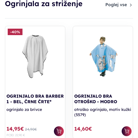
Ogrinjala za striženje
Poglej vse
-40%
OGRINJALO BRA BARBER
OGRINJALO BRA
1 - BEL, ČRNE ČRTE*
OTROŠKO - MODRO
ogrinjalo za brivce
otroško ogrinjalo, motiv kužki
(5579)
14,95€
14,60€
24,90€
PC30: 22,90 €