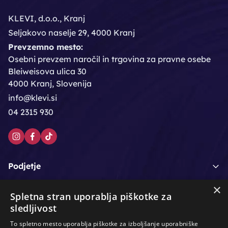
KLEVI, d.o.o., Kranj
Seljakovo naselje 29, 4000 Kranj
Prevzemno mesto:
Osebni prevzem naročil in trgovina za pravne osebe
Bleiweisova ulica 30
4000 Kranj, Slovenija
info@klevi.si
04 2315 930
Podjetje
×
Moj račun
Spletna stran uporablja piškotke za
sledljivost
Podpora strankam
To spletno mesto uporablja piškotke za izboljšanje uporabniške