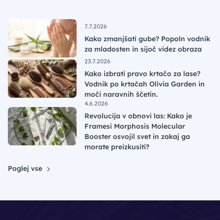
7.7.2026
Kako zmanjšati gube? Popoln vodnik
za mladosten in sijoč videz obraza
23.7.2026
Kako izbrati pravo krtačo za lase?
Vodnik po krtačah Olivia Garden in
moči naravnih ščetin.
4.6.2026
Revolucija v obnovi las: Kako je
Framesi Morphosis Molecular
Booster osvojil svet in zakaj ga
morate preizkusiti?
Poglej vse