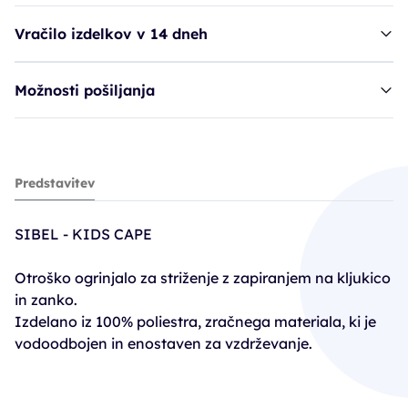
Vračilo izdelkov v 14 dneh
Možnosti pošiljanja
ogrinjalo SIB Kids Cape - Ballerina*
Predstavitev
11,69€
16,70€
SIBEL - KIDS CAPE
Otroško ogrinjalo za striženje z zapiranjem na kljukico
in zanko.
Izdelano iz 100% poliestra, zračnega materiala, ki je
vodoodbojen in enostaven za vzdrževanje.