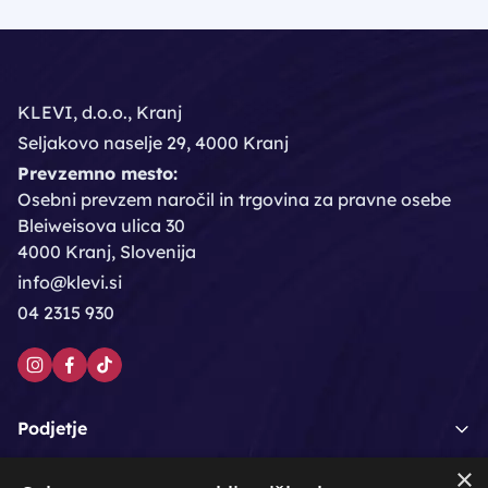
KLEVI, d.o.o., Kranj
Seljakovo naselje 29, 4000 Kranj
Prevzemno mesto:
Osebni prevzem naročil in trgovina za pravne osebe
Bleiweisova ulica 30
4000 Kranj, Slovenija
info@klevi.si
04 2315 930
Podjetje
×
Moj račun