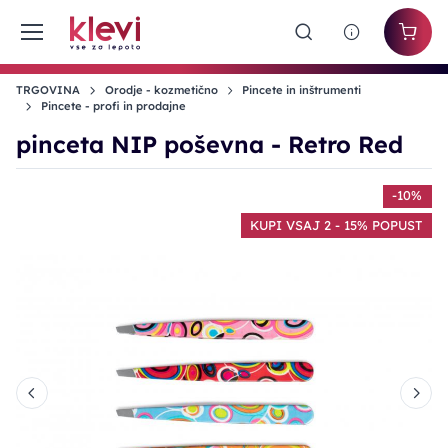
TRGOVINA
Orodje - kozmetično
Pincete in inštrumenti
Pincete - profi in prodajne
pinceta NIP poševna - Retro Red
%
-10%
T
KUPI VSAJ 2 - 15% POPUST