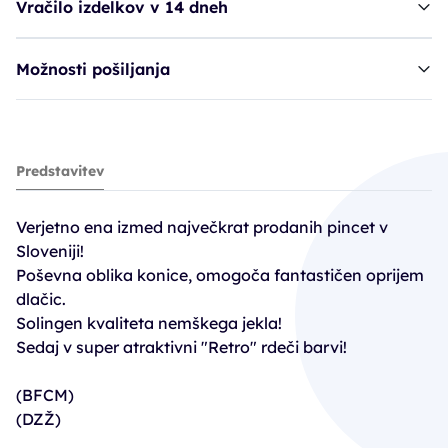
Vračilo izdelkov v 14 dneh
Možnosti pošiljanja
pinceta NIP poševna - Retro Red
Predstavitev
9,89€
10,99€
Verjetno ena izmed največkrat prodanih pincet v
Sloveniji!
Poševna oblika konice, omogoča fantastičen oprijem
dlačic.
Solingen kvaliteta nemškega jekla!
Sedaj v super atraktivni "Retro" rdeči barvi!
(BFCM)
(DZŽ)