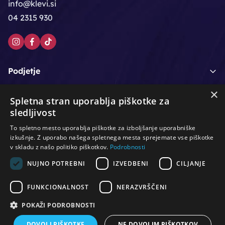
info@klevi.si
04 2315 930
Podjetje
×
Moj račun
Spletna stran uporablja piškotke za
sledljivost
Podpora strankam
To spletno mesto uporablja piškotke za izboljšanje uporabniške
izkušnje. Z uporabo našega spletnega mesta sprejemate vse piškotke
v skladu z našo politiko piškotkov.
Podrobnosti
NUJNO POTREBNI
IZVEDBENI
CILJANJE
/
/
/
Lasje & nega las
Roke & nohti
Orodje - kozmetično
/
/
/
Noge & pedikura
Obraz & telo
Depilacijski izdelki
FUNKCIONALNOST
NERAZVRŠČENI
/
/
Oprema za salone
Čistoča & zaščita
Ostalo
POKAŽI PODROBNOSTI
DOVOLI PIŠKOTKE
NE DOVOLIM PIŠKOTKOV