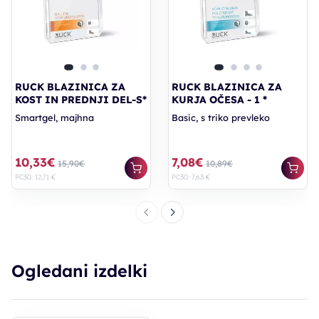
RUCK BLAZINICA ZA
RUCK BLAZINICA ZA
KOST IN PREDNJI DEL-S*
KURJA OČESA - 1 *
Smartgel, majhna
Basic, s triko prevleko
10,33€
7,08€
15,90€
10,89€
PC30: 12,71 €
PC30: 7,63 €
Ogledani izdelki