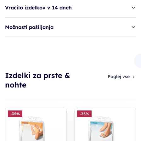
Vračilo izdelkov v 14 dneh
Možnosti pošiljanja
Ruck kapica za prste - 18mm*
22,14€
Izdelki za prste &
36,91€
Poglej vse
PC30: 25,84€
nohte
-35%
-35%