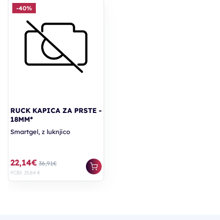
-40%
RUCK KAPICA ZA PRSTE -
18MM*
Smartgel, z luknjico
22,14€
36,91€
PC30: 25,84 €