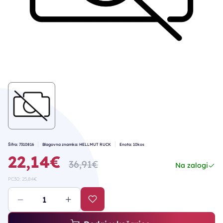
Šifra: 7310816
Blagovna znamka: HELLMUT RUCK
Enota: 10kos
22,14€
36,91€
Na zalogi
PC30: 25,84€