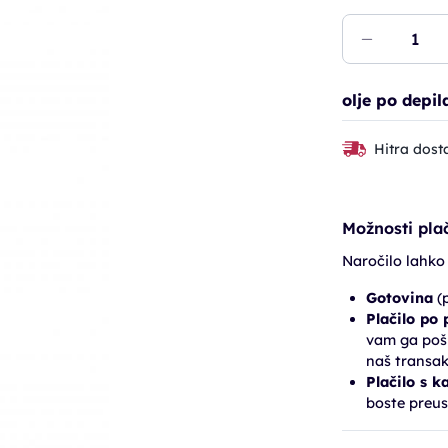
olje po depil
Hitra dost
Možnosti plač
Naročilo lahko
Gotovina
(p
Plačilo po
vam ga pošl
naš transak
Plačilo s k
boste preus