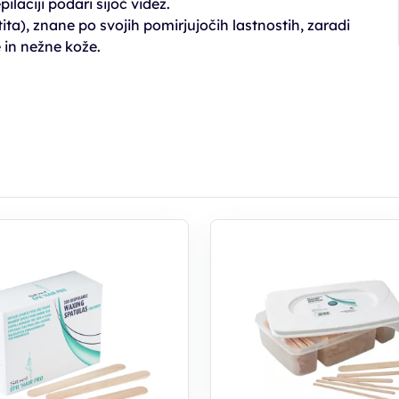
ilaciji podari sijoč videz.
a), znane po svojih pomirjujočih lastnostih, zaradi
e in nežne kože.