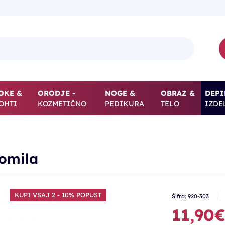
OKE &
ORODJE -
NOGE &
OBRAZ &
DEPI
OHTI
KOZMETIČNO
PEDIKURA
TELO
IZDE
o
momila
KUPI VSAJ 2 - 10% POPUST
Šifra: 920-303
11,90