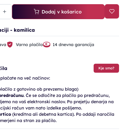
Dodaj v košarico
aciji - kamilica
ava
Varno plačilo
14 dnevna garancija
ila
Kje smo?
 plačate na več načinov:
lačilo z gotovino ob prevzemu blaga)
 predračunu
. Če se odločite za plačilo po predračunu,
jemo na vaš elektronski naslov. Po prejetju denarja na
cijski račun vam nato izdelke pošljemo.
artico
(kreditna ali debetna kartica). Po oddaji naročila
merjeni na stran za plačilo.