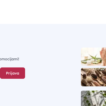
omocijami!
Prijava