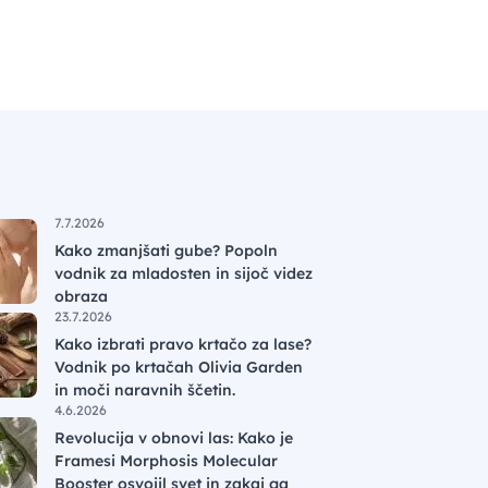
7.7.2026
Kako zmanjšati gube? Popoln
vodnik za mladosten in sijoč videz
obraza
23.7.2026
Kako izbrati pravo krtačo za lase?
Vodnik po krtačah Olivia Garden
in moči naravnih ščetin.
4.6.2026
Revolucija v obnovi las: Kako je
Framesi Morphosis Molecular
Booster osvojil svet in zakaj ga