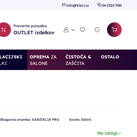
info@klevi.si
04 2315 930
Preverite ponudbo
Moj račun
Seznam želja
OUTLET izdelkov
LACIJSKI
OPREMA
ZA
ČISTOČA &
OSTALO
LKI
SALONE
ZAŠČITA
Blagovna znamka: XANITALIA PRO
Enota: 500ml
€
Na zalogi