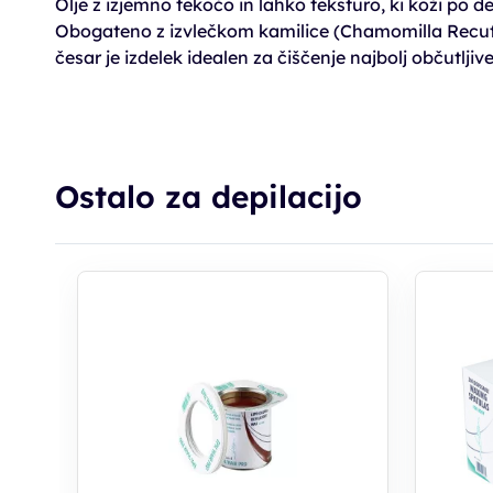
Olje z izjemno tekočo in lahko teksturo, ki koži po dep
Obogateno z izvlečkom kamilice (Chamomilla Recutit
česar je izdelek idealen za čiščenje najbolj občutljiv
Ostalo za depilacijo