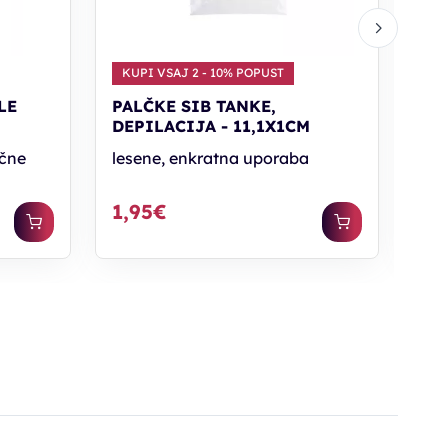
KUPI VSAJ 2 - 10% POPUST
KU
LE
PALČKE SIB TANKE,
TR
DEPILACIJA - 11,1X1CM
KO
ične
lesene, enkratna uporaba
kom
1,95€
8,