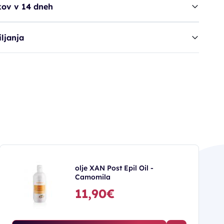
kov v 14 dneh
ljanja
olje XAN Post Epil Oil -
Camomila
11,90€