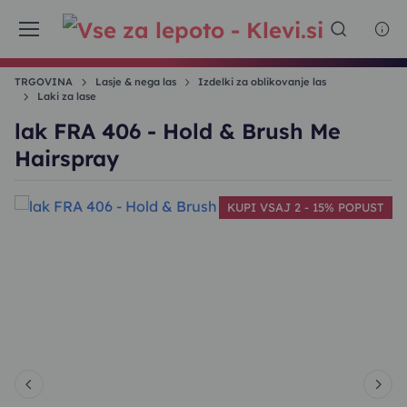
TRGOVINA
Lasje & nega las
Izdelki za oblikovanje las
Laki za lase
lak FRA 406 - Hold & Brush Me
Hairspray
T
KUPI VSAJ 2 - 15% POPUST