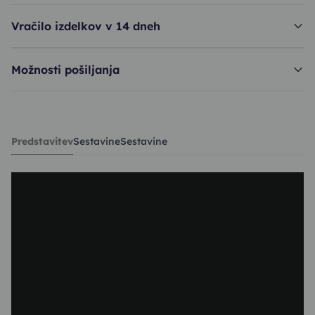
Vračilo izdelkov v 14 dneh
Možnosti pošiljanja
lak FRA 406 - Hold & Brush Me Hairspray
Predstavitev
Sestavine
Sestavine
16,70€