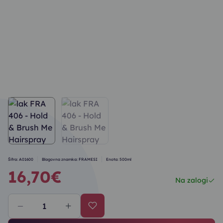
Šifra: A01600
Blagovna znamka: FRAMESI
Enota: 500ml
16,70€
Na zalogi