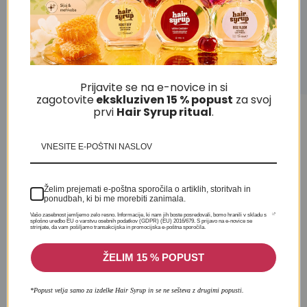
nad 50*C/122*F. Uporabljati le v skladu z navodili.
Predstavitveni video linije Framesi For-Me:
Prijavite se na e-novice in si
zagotovite
ekskluziven 15 % popust
za svoj
prvi
H
air Syrup ritual
.
Želim prejemati e-poštna sporočila o artiklih, storitvah in
ponudbah, ki bi me morebiti zanimala.
Vašo zasebnost jemljemo zelo resno. Informacije, ki nam jih boste posredovali, bomo hranili v skladu s
splošno uredbo EU o varstvu osebnih podatkov (GDPR) (EU) 2016/679. S prijavo na e-novice se
strinjate, da vam pošiljamo transakcijska in promocijska e-poštna sporočila.
ŽELIM 15 % POPUST
(BFCM)(FIGGLA)
*Popust velja samo za izdelke Hair Syrup in se ne sešteva z drugimi popusti.