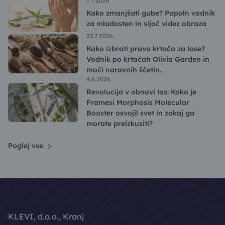
7.7.2026
Kako zmanjšati gube? Popoln vodnik
za mladosten in sijoč videz obraza
23.7.2026
Kako izbrati pravo krtačo za lase?
Vodnik po krtačah Olivia Garden in
moči naravnih ščetin.
4.6.2026
Revolucija v obnovi las: Kako je
Framesi Morphosis Molecular
Booster osvojil svet in zakaj ga
morate preizkusiti?
Poglej vse
KLEVI, d.o.o., Kranj