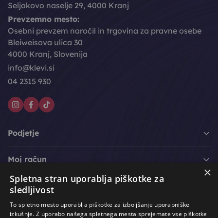
Seljakovo naselje 29, 4000 Kranj
Prevzemno mesto:
Osebni prevzem naročil in trgovina za pravne osebe
Bleiweisova ulica 30
4000 Kranj, Slovenija
info@klevi.si
04 2315 930
Podjetje
Moj račun
×
Spletna stran uporablja piškotke za
Podpora strankam
sledljivost
To spletno mesto uporablja piškotke za izboljšanje uporabniške
izkušnje. Z uporabo našega spletnega mesta sprejemate vse piškotke