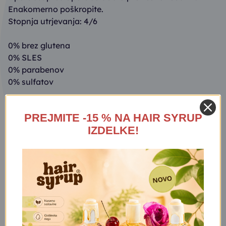
Enakomerno poškropite.
Stopnja utrjevanja: 4/6
0% brez glutena
0% SLES
0% parabenov
0% sulfatov
Varnostna opozorila na deklaraciji: NEVARNO Zelo
PREJMITE -15 % NA HAIR SYRUP
lahko vnetljiv aerosol. Posoda je pod tlakom: lahko
IZDELKE!
eksplodira pri segrevanju. Če je potreben zdravniški
nasvet, mora biti na voljo posoda ali etiketa
proizvoda. Hraniti zunaj dosega otrok. Hraniti ločeno
od vročine, vročih površin, isker,odprtega ognja in
drugih virov vžiga. Kajenje prepovedano. Ne pršiti
proti odprtemu ognju ali drugemu viru vžiga. Ne
preluknjajte ali sežigajte niti, ko je prazna. Zaščititi
pred sončno svetlobo. Ne izpostavljati temperaturam