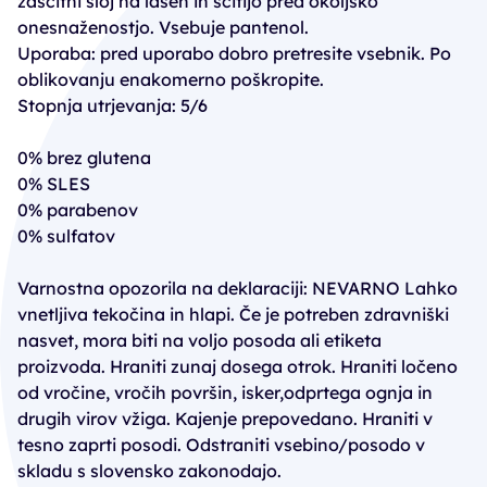
zaščitni sloj na laseh in ščitijo pred okoljsko
onesnaženostjo. Vsebuje pantenol.
Uporaba: pred uporabo dobro pretresite vsebnik. Po
oblikovanju enakomerno poškropite.
Stopnja utrjevanja: 5/6
0% brez glutena
0% SLES
0% parabenov
0% sulfatov
Varnostna opozorila na deklaraciji: NEVARNO Lahko
vnetljiva tekočina in hlapi. Če je potreben zdravniški
nasvet, mora biti na voljo posoda ali etiketa
proizvoda. Hraniti zunaj dosega otrok. Hraniti ločeno
od vročine, vročih površin, isker,odprtega ognja in
drugih virov vžiga. Kajenje prepovedano. Hraniti v
tesno zaprti posodi. Odstraniti vsebino/posodo v
skladu s slovensko zakonodajo.