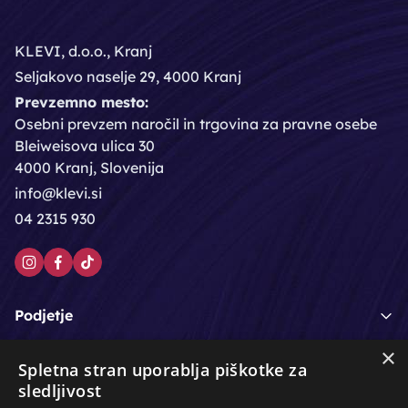
KLEVI, d.o.o., Kranj
Seljakovo naselje 29, 4000 Kranj
Prevzemno mesto:
Osebni prevzem naročil in trgovina za pravne osebe
Bleiweisova ulica 30
4000 Kranj, Slovenija
info@klevi.si
04 2315 930
Podjetje
×
Moj račun
Spletna stran uporablja piškotke za
sledljivost