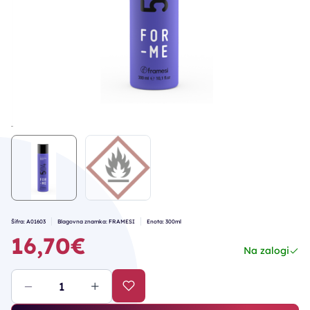
Šifra: A01603
Blagovna znamka: FRAMESI
Enota: 300ml
16,70€
Na zalogi