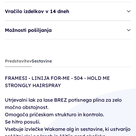
Vračilo izdelkov v 14 dneh
Možnosti pošiljanja
lak FRA 504 - Hold Me Strongly Hairspray
Predstavitev
Sestavine
16,70€
FRAMESI - LINIJA FOR-ME - 504 - HOLD ME
STRONGLY HAIRSPRAY
Utrjevalni lak za lase BREZ potisnega plina za zelo
močno obstojnost.
Omogoča pričeskam strukturo in kontrolo.
Se hitro posuši.
Vsebuje izvlečke Wakame alg in sestavine, ki ustvarijo