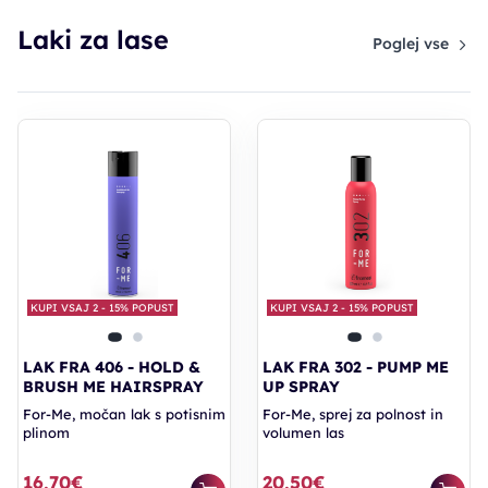
Laki za lase
Poglej vse
KUPI VSAJ 2 - 15% POPUST
KUPI VSAJ 2 - 15% POPUST
LAK FRA 406 - HOLD &
LAK FRA 302 - PUMP ME
BRUSH ME HAIRSPRAY
UP SPRAY
For-Me, močan lak s potisnim
For-Me, sprej za polnost in
plinom
volumen las
16,70€
20,50€