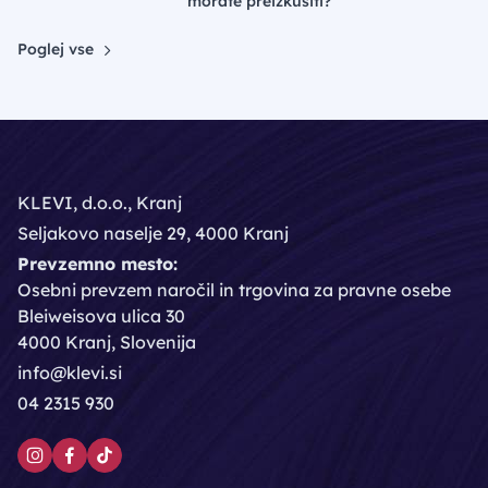
morate preizkusiti?
Poglej vse
KLEVI, d.o.o., Kranj
Seljakovo naselje 29, 4000 Kranj
Prevzemno mesto:
Osebni prevzem naročil in trgovina za pravne osebe
Bleiweisova ulica 30
4000 Kranj, Slovenija
info@klevi.si
04 2315 930