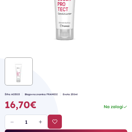
Šifra: A03503
Blagovna znamka: FRAMESI
Enota: 250ml
16,70€
Na zalogi