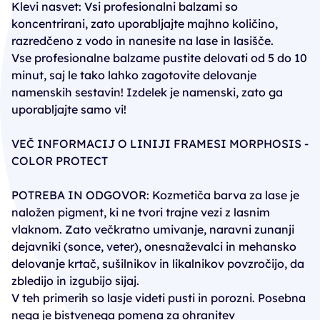
Klevi nasvet: Vsi profesionalni balzami so
koncentrirani, zato uporabljajte majhno količino,
razredčeno z vodo in nanesite na lase in lasišče.
Vse profesionalne balzame pustite delovati od 5 do 10
minut, saj le tako lahko zagotovite delovanje
namenskih sestavin! Izdelek je namenski, zato ga
uporabljajte samo vi!
VEČ INFORMACIJ O LINIJI FRAMESI MORPHOSIS -
COLOR PROTECT
POTREBA IN ODGOVOR: Kozmetiča barva za lase je
naložen pigment, ki ne tvori trajne vezi z lasnim
vlaknom. Zato večkratno umivanje, naravni zunanji
dejavniki (sonce, veter), onesnaževalci in mehansko
delovanje krtač, sušilnikov in likalnikov povzročijo, da
zbledijo in izgubijo sijaj.
V teh primerih so lasje videti pusti in porozni. Posebna
nega je bistvenega pomena za ohranitev