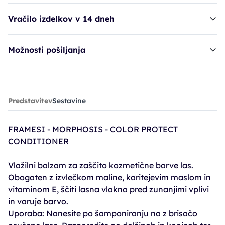
Vračilo izdelkov v 14 dneh
Možnosti pošiljanja
balzam FRA M. Color Protect Conditioner
Predstavitev
Sestavine
16,70€
FRAMESI - MORPHOSIS - COLOR PROTECT
CONDITIONER
Vlažilni balzam za zaščito kozmetične barve las.
Obogaten z izvlečkom maline, karitejevim maslom in
vitaminom E, ščiti lasna vlakna pred zunanjimi vplivi
in varuje barvo.
Uporaba: Nanesite po šamponiranju na z brisačo