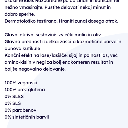
osušene lase. Razporedite po dolžinah in konicah ter
nežno vmasirajte. Pustite delovati nekaj minut in
dobro sperite.
Dermatološko testirano. Hraniti zunaj dosega otrok.
Glavni aktivni sestavini: izvlečki malin in oliv
Glavna prednost izdelka: zaščita kozmetične barve in
obnova kutikule
Končni efekt na lase/lasišče: sijaj in polnost las, več
amino-kislin v negi za bolj enakomeren rezultat in
boljše negovalno delovanje.
100% veganski
100% brez glutena
0% SLES
0% SLS
0% parabenov
0% sintetičnih barvil