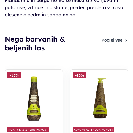
Mandarina in bergamotka se mešata z vonjavami
potonike, vrtnice in ciklame, preden preideta v trpko
olesenelo cedro in sandalovino.
Nega barvanih &
Poglej vse
beljenih las
-15%
-15%
KUPI VSAJ 2 - 20% POPUST
KUPI VSAJ 2 - 20% POPUST