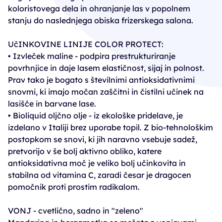
koloristovega dela in ohranjanje las v popolnem
stanju do naslednjega obiska frizerskega salona.
UčINKOVINE LINIJE COLOR PROTECT:
• Izvleček maline - podpira prestrukturiranje
povrhnjice in daje lasem elastičnost, sijaj in polnost.
Prav tako je bogato s številnimi antioksidativnimi
snovmi, ki imajo močan zaščitni in čistilni učinek na
lasišče in barvane lase.
• Bioliquid oljčno olje - iz ekološke pridelave, je
izdelano v Italiji brez uporabe topil. Z bio-tehnološkim
postopkom se snovi, ki jih naravno vsebuje sadež,
pretvorijo v še bolj aktivno obliko, katere
antioksidativna moč je veliko bolj učinkovita in
stabilna od vitamina C, zaradi česar je dragocen
pomočnik proti prostim radikalom.
VONJ - cvetlično, sadno in "zeleno"