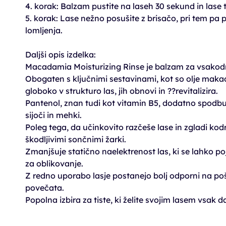
4. korak: Balzam pustite na laseh 30 sekund in lase 
5. korak: Lase nežno posušite z brisačo, pri tem pa 
lomljenja.
Daljši opis izdelka:
Macadamia Moisturizing Rinse je balzam za vsakodn
Obogaten s ključnimi sestavinami, kot so olje maka
globoko v strukturo las, jih obnovi in ??revitalizira.
Pantenol, znan tudi kot vitamin B5, dodatno spodbuja
sijoči in mehki.
Poleg tega, da učinkovito razčeše lase in zgladi kodre
škodljivimi sončnimi žarki.
Zmanjšuje statično naelektrenost las, ki se lahko poja
za oblikovanje.
Z redno uporabo lasje postanejo bolj odporni na poš
povečata.
Popolna izbira za tiste, ki želite svojim lasem vsak