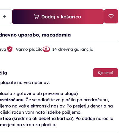
Dodaj v košarico
 dnevno uporabo, macadamia
ava
Varno plačilo
14 dnevna garancija
ila
Kje smo?
 plačate na več načinov:
lačilo z gotovino ob prevzemu blaga)
 predračunu
. Če se odločite za plačilo po predračunu,
jemo na vaš elektronski naslov. Po prejetju denarja na
cijski račun vam nato izdelke pošljemo.
artico
(kreditna ali debetna kartica). Po oddaji naročila
merjeni na stran za plačilo.