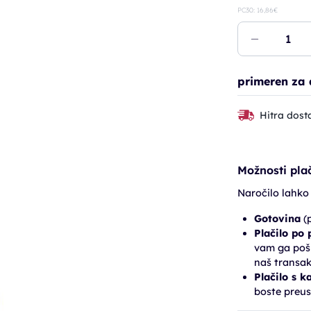
PC30: 16,86€
primeren za
Hitra dost
Možnosti plač
Naročilo lahko
Gotovina
(p
Plačilo po
vam ga pošl
naš transak
Plačilo s k
boste preus