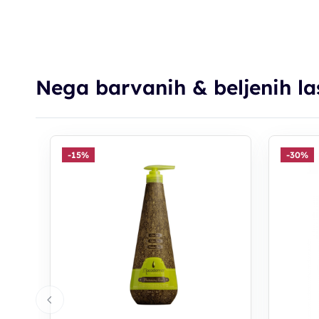
Nega barvanih & beljenih la
-15%
-30%