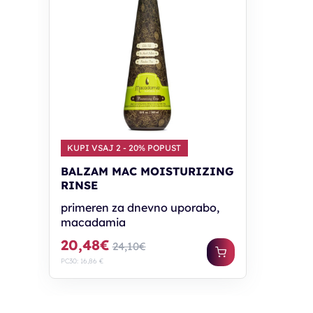
KUPI VSAJ 2 - 20% POPUST
BALZAM MAC MOISTURIZING
RINSE
primeren za dnevno uporabo,
macadamia
20,48€
24,10€
PC30: 16,86 €