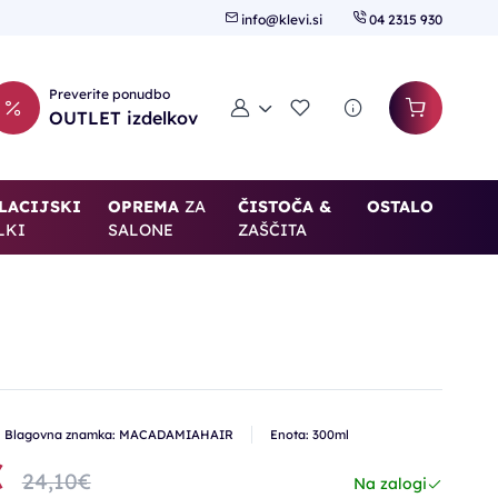
info@klevi.si
04 2315 930
Preverite ponudbo
Moj račun
Seznam želja
OUTLET izdelkov
LACIJSKI
OPREMA
ZA
ČISTOČA &
OSTALO
LKI
SALONE
ZAŠČITA
Blagovna znamka: MACADAMIAHAIR
Enota: 300ml
€
24,10€
Na zalogi