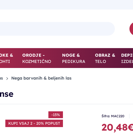
OKE &
ORODJE -
NOGE &
OBRAZ &
DEPI
OHTI
KOZMETIČNO
PEDIKURA
TELO
IZDE
as
Nega barvanih & beljenih las
nse
-15%
Šifra: MAC220
KUPI VSAJ 2 - 20% POPUST
20,48