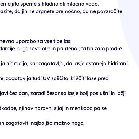
temeljito sperite s hladno ali mlačno vodo.
pazite, da jih ne drgnete premočno, da ne povzročite
evno uporabo za vse tipe las.
damije, arganovo olje in pantenol, ta balzam prodre
 hidracijo, kar zagotavlja, da lasje ostanejo hidrirani,
, zagotavlja tudi UV zaščito, ki ščiti lase pred
vi čez dan, zaradi česar so lasje bolj poslušni in lažji
kodbe, njihov naravni sijaj in mehkoba pa se
 dan zagotoviti najboljšo možno nego.