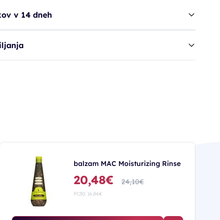
kov v 14 dneh
ljanja
balzam MAC Moisturizing Rinse
20,48€
24,10€
PC30: 16,86€