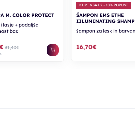
KUPI VSAJ 2 - 10% POPUST
RA M. COLOR PROTECT
ŠAMPON EMS ETHE
IILUMINATING SHAM
 lasje + podaljša
šampon za lesk in barvan
ost bar.
8€
16,70€
31,40€
 €