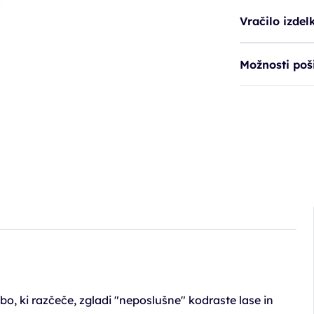
Vračilo izdel
Možnosti poši
, ki razčeče, zgladi "neposlušne" kodraste lase in