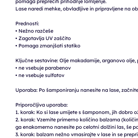
pomaga preprečiti prihodnje lomljenje.
Lase naredi mehke, obvladljive in pripravljene na ob
Prednosti:
• Nežno razčeše
• Zagotavlja UV zaščito
• Pomaga zmanjšati statiko
Ključne sestavine: Olje makadamije, arganovo olje, 
• ne vsebuje parabenov
• ne vsebuje sulfatov
Uporaba: Po šamponiranju nanesite na lase, začnite p
Priporočljiva uporaba:
1. korak: Ko si lase umijete s šamponom, jih dobro 
2. korak: Vzemite primerno količino balzama (količina
ga enakomerno nanesite po celotni dolžini las, še p
3. korak: balzam nežno vmasirajte v lase in se prepri