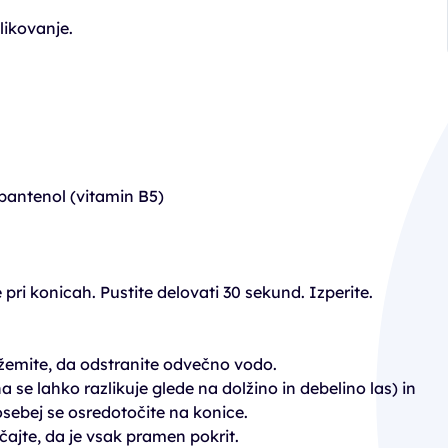
likovanje.
pantenol (vitamin B5)
ri konicah. Pustite delovati 30 sekund. Izperite.
ožemite, da odstranite odvečno vodo.
 se lahko razlikuje glede na dolžino in debelino las) in
osebej se osredotočite na konice.
čajte, da je vsak pramen pokrit.