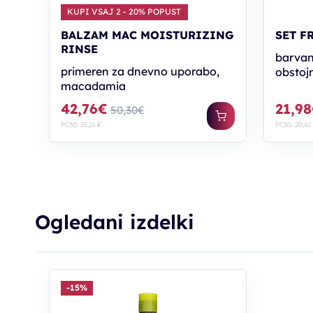
KUPI VSAJ 2 - 20% POPUST
BALZAM MAC MOISTURIZING
SET F
RINSE
barvani
primeren za dnevno uporabo,
obstojn
macadamia
42,76€
21,9
50,30€
PC30: 35,21 €
PC30: 20,41
Ogledani izdelki
-15%