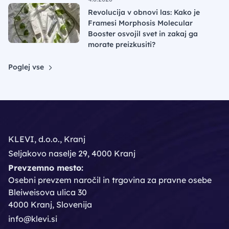
Revolucija v obnovi las: Kako je
Framesi Morphosis Molecular
Booster osvojil svet in zakaj ga
morate preizkusiti?
Poglej vse
KLEVI, d.o.o., Kranj
Seljakovo naselje 29, 4000 Kranj
Prevzemno mesto:
Osebni prevzem naročil in trgovina za pravne osebe
Bleiweisova ulica 30
4000 Kranj, Slovenija
info@klevi.si