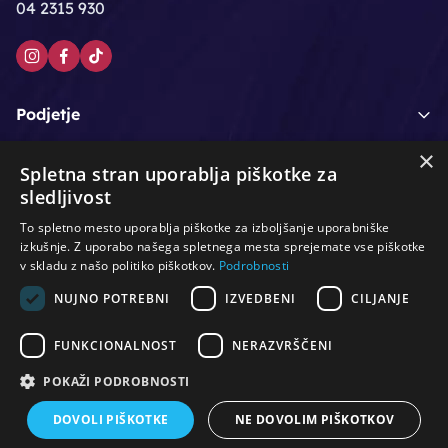
04 2315 930
Podjetje
×
Moj račun
Spletna stran uporablja piškotke za
sledljivost
Podpora strankam
To spletno mesto uporablja piškotke za izboljšanje uporabniške
izkušnje. Z uporabo našega spletnega mesta sprejemate vse piškotke
v skladu z našo politiko piškotkov.
Podrobnosti
NUJNO POTREBNI
IZVEDBENI
CILJANJE
/
/
/
Lasje & nega las
Roke & nohti
Orodje - kozmetično
/
/
/
Noge & pedikura
Obraz & telo
Depilacijski izdelki
FUNKCIONALNOST
NERAZVRŠČENI
/
/
Oprema za salone
Čistoča & zaščita
Ostalo
POKAŽI PODROBNOSTI
DOVOLI PIŠKOTKE
NE DOVOLIM PIŠKOTKOV
© Vse pravice pridržane. Produkcija:
PNV d.o.o.