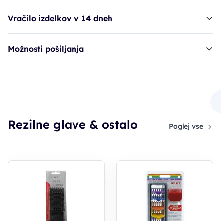
Vračilo izdelkov v 14 dneh
Možnosti pošiljanja
rezervni del STC Rebel Shaver - folija
27,90€
Rezilne glave & ostalo
Poglej vse