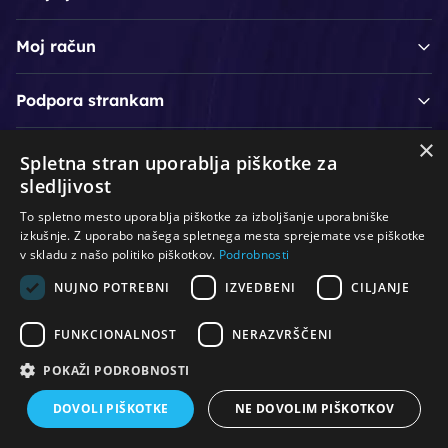
Moj račun
Podpora strankam
×
Spletna stran uporablja piškotke za
/
/
/
Lasje & nega las
Roke & nohti
Orodje - kozmetično
sledljivost
/
/
/
Noge & pedikura
Obraz & telo
Depilacijski izdelki
To spletno mesto uporablja piškotke za izboljšanje uporabniške
/
/
Oprema za salone
Čistoča & zaščita
Ostalo
izkušnje. Z uporabo našega spletnega mesta sprejemate vse piškotke
v skladu z našo politiko piškotkov.
Podrobnosti
NUJNO POTREBNI
IZVEDBENI
CILJANJE
© Vse pravice pridržane. Produkcija:
PNV d.o.o.
FUNKCIONALNOST
NERAZVRŠČENI
POKAŽI PODROBNOSTI
DOVOLI PIŠKOTKE
NE DOVOLIM PIŠKOTKOV