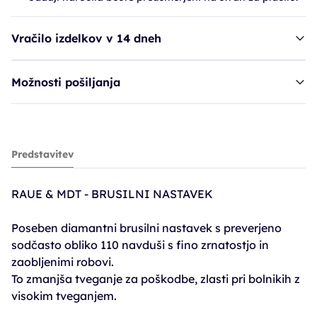
Vračilo izdelkov v 14 dneh
Možnosti pošiljanja
Raue nastavek, diamantni - fin, 5,5mm
Predstavitev
14,31€
15,90€
RAUE & MDT - BRUSILNI NASTAVEK
PC30: 12,71€
Poseben diamantni brusilni nastavek s preverjeno
sodčasto obliko 110 navduši s fino zrnatostjo in
zaobljenimi robovi.
To zmanjša tveganje za poškodbe, zlasti pri bolnikih z
visokim tveganjem.