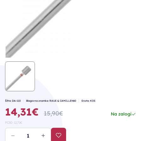
Šifra: DA-110
Blagovna znamka: RAUE & CAMILLEN60
Enota: KOS
14,31€
15,90€
Na zalogi
PC30: 12,71€