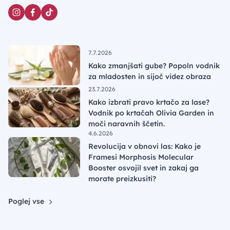
7.7.2026
Kako zmanjšati gube? Popoln vodnik
za mladosten in sijoč videz obraza
23.7.2026
Kako izbrati pravo krtačo za lase?
Vodnik po krtačah Olivia Garden in
moči naravnih ščetin.
4.6.2026
Revolucija v obnovi las: Kako je
Framesi Morphosis Molecular
Booster osvojil svet in zakaj ga
morate preizkusiti?
Poglej vse