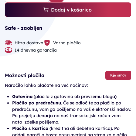
Dodaj v košarico
Safe - zaobljen
Hitra dostava
Varno plačilo
14 dnevna garancija
Možnosti plačila
Kje smo?
Naročilo lahko plačate na več načinov:
Gotovina
(plačilo z gotovino ob prevzemu blaga)
Plačilo po predračunu
. Če se odločite za plačilo po
predračunu, vam ga pošljemo na vaš elektronski naslov.
Po prejetju denarja na naš transakcijski račun vam
nato izdelke pošljemo.
Plačilo s kartico
(kreditna ali debetna kartica). Po
oddaji naročila boste preusmerjeni na stran za plačilo.