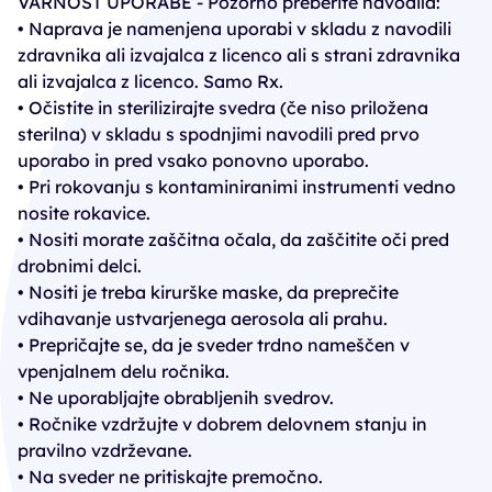
VARNOST UPORABE - Pozorno preberite navodila:
• Naprava je namenjena uporabi v skladu z navodili
zdravnika ali izvajalca z licenco ali s strani zdravnika
ali izvajalca z licenco. Samo Rx.
• Očistite in sterilizirajte svedra (če niso priložena
sterilna) v skladu s spodnjimi navodili pred prvo
uporabo in pred vsako ponovno uporabo.
• Pri rokovanju s kontaminiranimi instrumenti vedno
nosite rokavice.
• Nositi morate zaščitna očala, da zaščitite oči pred
drobnimi delci.
• Nositi je treba kirurške maske, da preprečite
vdihavanje ustvarjenega aerosola ali prahu.
• Prepričajte se, da je sveder trdno nameščen v
vpenjalnem delu ročnika.
• Ne uporabljajte obrabljenih svedrov.
• Ročnike vzdržujte v dobrem delovnem stanju in
pravilno vzdrževane.
• Na sveder ne pritiskajte premočno.