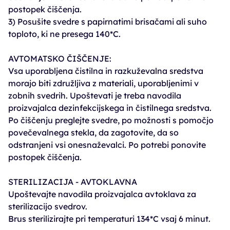
postopek čiščenja.
3) Posušite svedre s papirnatimi brisačami ali suho
toploto, ki ne presega 140*C.
AVTOMATSKO ČIŠČENJE:
Vsa uporabljena čistilna in razkuževalna sredstva
morajo biti združljiva z materiali, uporabljenimi v
zobnih svedrih. Upoštevati je treba navodila
proizvajalca dezinfekcijskega in čistilnega sredstva.
Po čiščenju preglejte svedre, po možnosti s pomočjo
povečevalnega stekla, da zagotovite, da so
odstranjeni vsi onesnaževalci. Po potrebi ponovite
postopek čiščenja.
STERILIZACIJA - AVTOKLAVNA
Upoštevajte navodila proizvajalca avtoklava za
sterilizacijo svedrov.
Brus sterilizirajte pri temperaturi 134*C vsaj 6 minut.