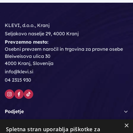
KLEVI, d.o.o., Kranj
Seljakovo naselje 29, 4000 Kranj
Prevzemno mesto:
Osebni prevzem naročil in trgovina za pravne osebe
Bleiweisova ulica 30
4000 Kranj, Slovenija
info@klevi.si
04 2315 930
Podjetje
×
Moj račun
Spletna stran uporablja piškotke za