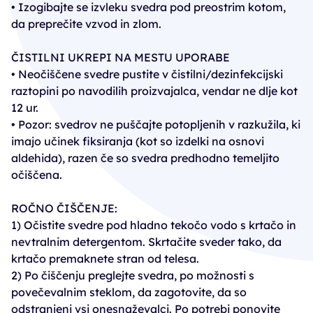
• Izogibajte se izvleku svedra pod preostrim kotom,
da preprečite vzvod in zlom.
ČISTILNI UKREPI NA MESTU UPORABE
• Neočiščene svedre pustite v čistilni/dezinfekcijski
raztopini po navodilih proizvajalca, vendar ne dlje kot
12 ur.
• Pozor: svedrov ne puščajte potopljenih v razkužila, ki
imajo učinek fiksiranja (kot so izdelki na osnovi
aldehida), razen če so svedra predhodno temeljito
očiščena.
ROČNO ČIŠČENJE:
1) Očistite svedre pod hladno tekočo vodo s krtačo in
nevtralnim detergentom. Skrtačite sveder tako, da
krtačo premaknete stran od telesa.
2) Po čiščenju preglejte svedra, po možnosti s
povečevalnim steklom, da zagotovite, da so
odstranjeni vsi onesnaževalci. Po potrebi ponovite