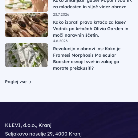
Kako zmanjšati gube? Popoln vodnik
za mladosten in sijoč videz obraza
23.7.2026
Kako izbrati pravo krtačo za lase?
Vodnik po krtačah Olivia Garden in
moči naravnih ščetin.
4.6.2026
Revolucija v obnovi las: Kako je
Framesi Morphosis Molecular
Booster osvojil svet in zakaj ga
morate preizkusiti?
Poglej vse
KLEVI, d.o.o., Kranj
Seljakovo naselje 29, 4000 Kranj