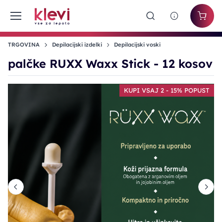
TRGOVINA
Depilacijski izdelki
Depilacijski voski
palčke RUXX Waxx Stick - 12 kosov
T
KUPI VSAJ 2 - 15% POPUST