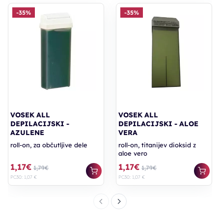
-35%
-35%
VOSEK ALL
VOSEK ALL
DEPILACIJSKI -
DEPILACIJSKI - ALOE
AZULENE
VERA
roll-on, za občutljive dele
roll-on, titanijev dioksid z
aloe vero
1,17€
1,17€
1,79€
1,79€
PC30: 1,07 €
PC30: 1,07 €