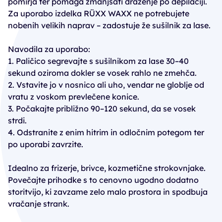
pomirja ter pomaga zmanjšati draženje po depilaciji.
Za uporabo izdelka RÜXX WAXX ne potrebujete
nobenih velikih naprav – zadostuje že sušilnik za lase.
Navodila za uporabo:
1. Paličico segrevajte s sušilnikom za lase 30–40
sekund oziroma dokler se vosek rahlo ne zmehča.
2. Vstavite jo v nosnico ali uho, vendar ne globlje od
vratu z voskom prevlečene konice.
3. Počakajte približno 90–120 sekund, da se vosek
strdi.
4. Odstranite z enim hitrim in odločnim potegom ter
po uporabi zavrzite.
Idealno za frizerje, brivce, kozmetične strokovnjake.
Povečajte prihodke s to cenovno ugodno dodatno
storitvijo, ki zavzame zelo malo prostora in spodbuja
vračanje strank.