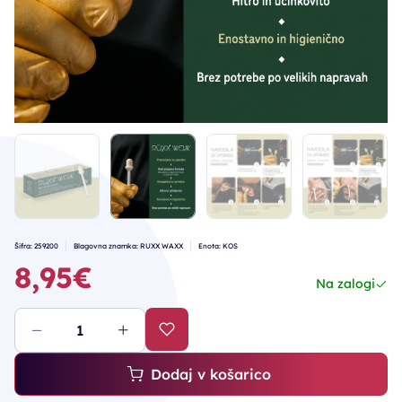
Šifra: 259200
Blagovna znamka: RUXX WAXX
Enota: KOS
8,95€
Na zalogi
Dodaj v košarico