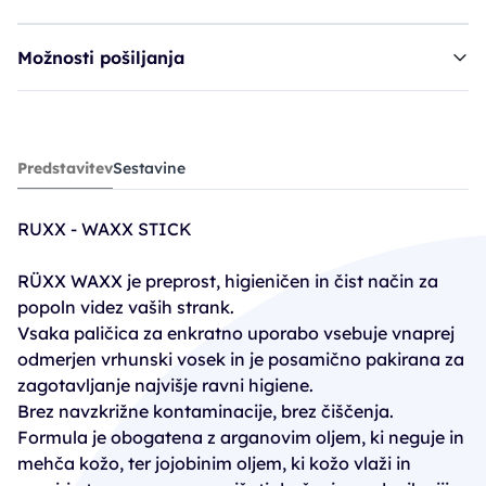
Možnosti pošiljanja
palčke RUXX Waxx Stick - 12 kosov
Predstavitev
Sestavine
8,95€
RUXX - WAXX STICK
RÜXX WAXX je preprost, higieničen in čist način za
popoln videz vaših strank.
Vsaka paličica za enkratno uporabo vsebuje vnaprej
odmerjen vrhunski vosek in je posamično pakirana za
zagotavljanje najvišje ravni higiene.
Brez navzkrižne kontaminacije, brez čiščenja.
Formula je obogatena z arganovim oljem, ki neguje in
mehča kožo, ter jojobinim oljem, ki kožo vlaži in