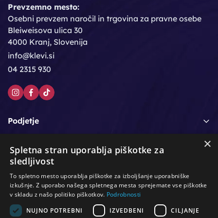
Prevzemno mesto:
Osebni prevzem naročil in trgovina za pravne osebe
Bleiweisova ulica 30
4000 Kranj, Slovenija
info@klevi.si
04 2315 930
Podjetje
×
Moj račun
Spletna stran uporablja piškotke za
sledljivost
Podpora strankam
To spletno mesto uporablja piškotke za izboljšanje uporabniške
izkušnje. Z uporabo našega spletnega mesta sprejemate vse piškotke
v skladu z našo politiko piškotkov.
Podrobnosti
NUJNO POTREBNI
IZVEDBENI
CILJANJE
/
/
/
Lasje & nega las
Roke & nohti
Orodje - kozmetično