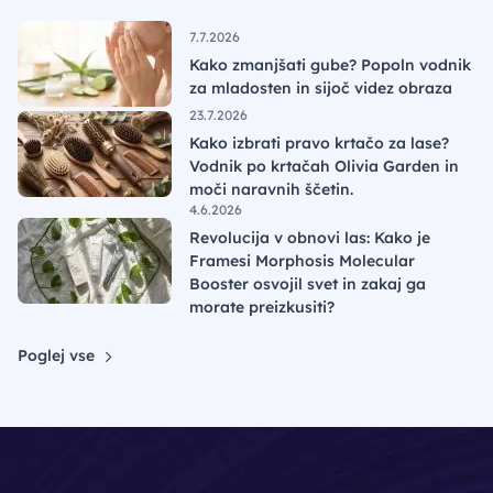
7.7.2026
Kako zmanjšati gube? Popoln vodnik
za mladosten in sijoč videz obraza
23.7.2026
Kako izbrati pravo krtačo za lase?
Vodnik po krtačah Olivia Garden in
moči naravnih ščetin.
4.6.2026
Revolucija v obnovi las: Kako je
Framesi Morphosis Molecular
Booster osvojil svet in zakaj ga
morate preizkusiti?
Poglej vse