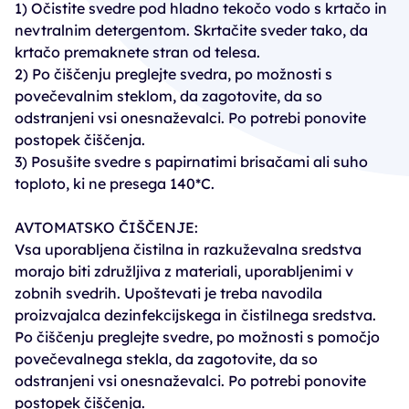
1) Očistite svedre pod hladno tekočo vodo s krtačo in
nevtralnim detergentom. Skrtačite sveder tako, da
krtačo premaknete stran od telesa.
2) Po čiščenju preglejte svedra, po možnosti s
povečevalnim steklom, da zagotovite, da so
odstranjeni vsi onesnaževalci. Po potrebi ponovite
postopek čiščenja.
3) Posušite svedre s papirnatimi brisačami ali suho
toploto, ki ne presega 140*C.
AVTOMATSKO ČIŠČENJE:
Vsa uporabljena čistilna in razkuževalna sredstva
morajo biti združljiva z materiali, uporabljenimi v
zobnih svedrih. Upoštevati je treba navodila
proizvajalca dezinfekcijskega in čistilnega sredstva.
Po čiščenju preglejte svedre, po možnosti s pomočjo
povečevalnega stekla, da zagotovite, da so
odstranjeni vsi onesnaževalci. Po potrebi ponovite
postopek čiščenja.