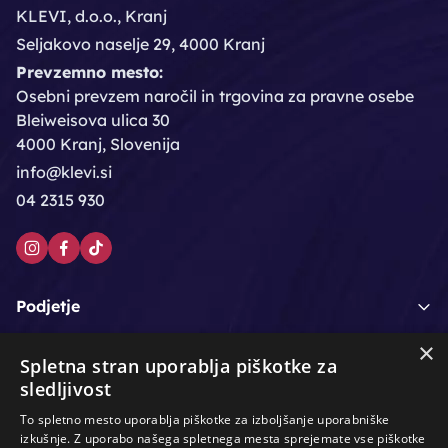
KLEVI, d.o.o., Kranj
Seljakovo naselje 29, 4000 Kranj
Prevzemno mesto:
Osebni prevzem naročil in trgovina za pravne osebe
Bleiweisova ulica 30
4000 Kranj, Slovenija
info@klevi.si
04 2315 930
Podjetje
×
Moj račun
Spletna stran uporablja piškotke za
sledljivost
Podpora strankam
To spletno mesto uporablja piškotke za izboljšanje uporabniške
izkušnje. Z uporabo našega spletnega mesta sprejemate vse piškotke