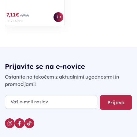
7,11€
7,91€
PC30: 6,32 €
Prijavite se na e-novice
Ostanite na tekočem z aktualnimi ugodnostmi in
promocijami!
Prijava