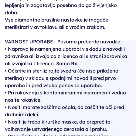
lepljenja in zagotavlja posebno dolgo življenjsko
dobo.
Vse diamantne brusilne nastavke je mogoče
sterilizirati v avtoklavu ali z vročim zrakom.
VARNOST UPORABE - Pozorno preberite navodila:
• Naprava je namenjena uporabi v skladu z navodili
zdravnika ali izvajalca z licenco ali s strani zdravnika
ali izvajalca z licenco. Samo Rx.
• Očistite in sterilizirajte svedra (če niso priložena
sterilna) v skladu s spodnjimi navodili pred prvo
uporabo in pred vsako ponovno uporabo.
• Pri rokovanju s kontaminiranimi instrumenti vedno
nosite rokavice.
• Nositi morate zaščitna očala, da zaščitite oči pred
drobnimi delci.
• Nositi je treba kirurške maske, da preprečite
vdihavanje ustvarjenega aerosola ali prahu.