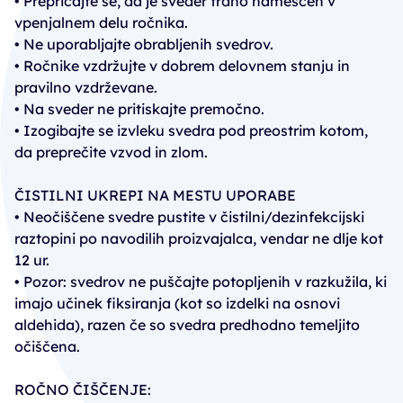
• Prepričajte se, da je sveder trdno nameščen v
vpenjalnem delu ročnika.
• Ne uporabljajte obrabljenih svedrov.
• Ročnike vzdržujte v dobrem delovnem stanju in
pravilno vzdrževane.
• Na sveder ne pritiskajte premočno.
• Izogibajte se izvleku svedra pod preostrim kotom,
da preprečite vzvod in zlom.
ČISTILNI UKREPI NA MESTU UPORABE
• Neočiščene svedre pustite v čistilni/dezinfekcijski
raztopini po navodilih proizvajalca, vendar ne dlje kot
12 ur.
• Pozor: svedrov ne puščajte potopljenih v razkužila, ki
imajo učinek fiksiranja (kot so izdelki na osnovi
aldehida), razen če so svedra predhodno temeljito
očiščena.
ROČNO ČIŠČENJE: