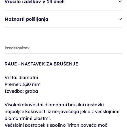
Vračilo izdelkov v 14 dneh
Možnosti pošiljanja
Raue nastavek, diamantni - grob, 3,3mm
Predstavitev
7,11€
7,91€
RAUE - NASTAVEK ZA BRUŠENJE
PC30: 6,32€
Vrsta: diamatni
Premer: 3,30 mm
Izvedba: groba
Visokokakovostni diamantni brusilni nastavki
najboljše kakovosti iz nerjavečega jekla z večslojnimi
diamantnimi plastmi.
Večslojni postopek s spojino Triton poveča moč