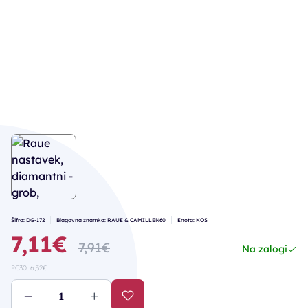
Šifra: DG-172
Blagovna znamka: RAUE & CAMILLEN60
Enota: KOS
7,11€
7,91€
Na zalogi
PC30: 6,32€