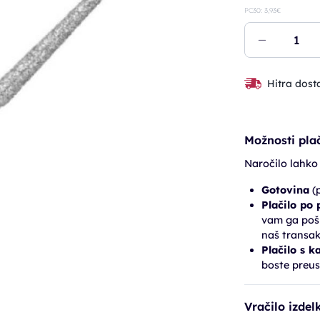
PC30: 3,93€
Hitra dost
Možnosti plač
Naročilo lahko
Gotovina
(p
Plačilo po
vam ga pošl
naš transak
Plačilo s k
boste preus
Vračilo izdel