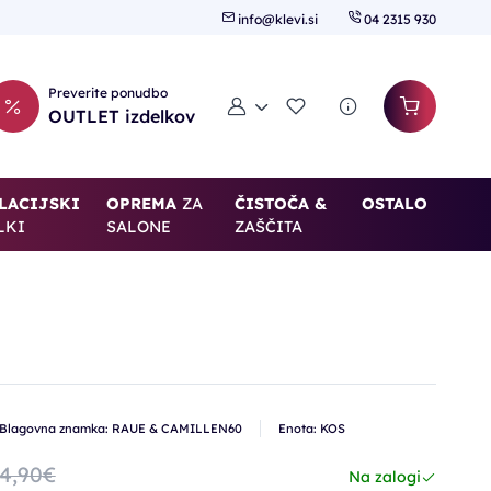
info@klevi.si
04 2315 930
Preverite ponudbo
Moj račun
Seznam želja
OUTLET izdelkov
LACIJSKI
OPREMA
ZA
ČISTOČA &
OSTALO
LKI
SALONE
ZAŠČITA
Blagovna znamka: RAUE & CAMILLEN60
Enota: KOS
4,90€
Na zalogi