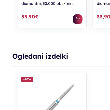
diamantni, 30.000 obr./min.
diaman
33,90€
33,9
Ogledani izdelki
-10%