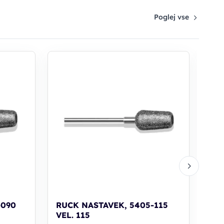
Poglej vse
RU
VEL
dia
26
-090
RUCK NASTAVEK, 5405-115
VEL. 115