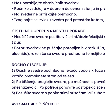
• Ne uporabljajte obrabljenih svedrov.
• Ročnike vzdržujte v dobrem delovnem stanju in pr
• Na sveder ne pritiskajte premočno.
• Izogibajte se izvleku svedra pod preostrim kotom, 
ČISTILNI UKREPI NA MESTU UPORABE
• Neočiščene svedre pustite v čistilni/dezinfekcijski 
12 ur.
• Pozor: svedrov ne puščajte potopljenih v razkužila, 
aldehida), razen če so svedra predhodno temeljito 
ROČNO ČIŠČENJE:
1) Očistite svedre pod hladno tekočo vodo s krtačo 
krtačo premaknete stran od telesa.
2) Po čiščenju preglejte svedra, po možnosti s pove
onesnaževalci. Po potrebi ponovite postopek čiščen
3) Posušite svedre s papirnatimi brisačami ali suho 
AVTOMATSKO ČIŠČENJE: