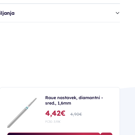
ljanja
Raue nastavek, diamantni -
sred., 1,6mm
4,42€
4,90€
PC30: 3,93€