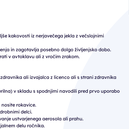
jše kakovosti iz nerjavečega jekla z večslojnimi
jenja in zagotavlja posebno dolgo življenjsko dobo.
rati v avtoklavu ali z vročim zrakom.
ravnika ali izvajalca z licenco ali s strani zdravnika
 sterilna) v skladu s spodnjimi navodili pred prvo uporabo
 nosite rokavice.
 drobnimi delci.
avanje ustvarjenega aerosola ali prahu.
njalnem delu ročnika.