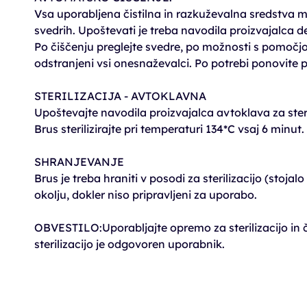
Vsa uporabljena čistilna in razkuževalna sredstva mor
svedrih. Upoštevati je treba navodila proizvajalca de
Po čiščenju preglejte svedre, po možnosti s pomočj
odstranjeni vsi onesnaževalci. Po potrebi ponovite 
STERILIZACIJA - AVTOKLAVNA
Upoštevajte navodila proizvajalca avtoklava za steri
Brus sterilizirajte pri temperaturi 134*C vsaj 6 minut.
SHRANJEVANJE
Brus je treba hraniti v posodi za sterilizacijo (stoja
okolju, dokler niso pripravljeni za uporabo.
OBVESTILO:Uporabljajte opremo za sterilizacijo in č
sterilizacijo je odgovoren uporabnik.