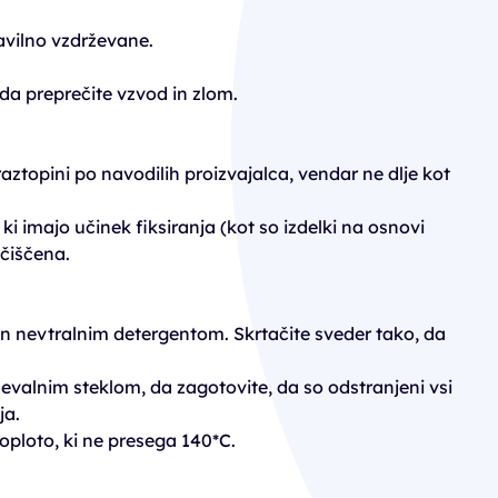
avilno vzdrževane.
da preprečite vzvod in zlom.
raztopini po navodilih proizvajalca, vendar ne dlje kot
ki imajo učinek fiksiranja (kot so izdelki na osnovi
očiščena.
in nevtralnim detergentom. Skrtačite sveder tako, da
čevalnim steklom, da zagotovite, da so odstranjeni vsi
ja.
toploto, ki ne presega 140*C.