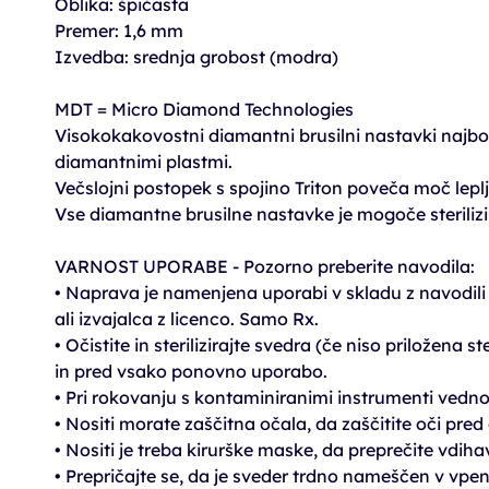
Oblika: špičasta
Premer: 1,6 mm
Izvedba: srednja grobost (modra)
MDT = Micro Diamond Technologies
Visokokakovostni diamantni brusilni nastavki najbol
diamantnimi plastmi.
Večslojni postopek s spojino Triton poveča moč lepl
Vse diamantne brusilne nastavke je mogoče sterilizi
VARNOST UPORABE - Pozorno preberite navodila:
• Naprava je namenjena uporabi v skladu z navodili zd
ali izvajalca z licenco. Samo Rx.
• Očistite in sterilizirajte svedra (če niso priložena
in pred vsako ponovno uporabo.
• Pri rokovanju s kontaminiranimi instrumenti vedno
• Nositi morate zaščitna očala, da zaščitite oči pred
• Nositi je treba kirurške maske, da preprečite vdih
• Prepričajte se, da je sveder trdno nameščen v vpe