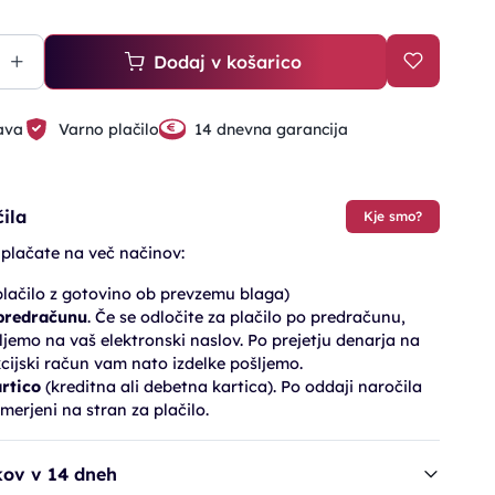
Dodaj v košarico
ava
Varno plačilo
14 dnevna garancija
ila
Kje smo?
 plačate na več načinov:
lačilo z gotovino ob prevzemu blaga)
 predračunu
. Če se odločite za plačilo po predračunu,
jemo na vaš elektronski naslov. Po prejetju denarja na
cijski račun vam nato izdelke pošljemo.
artico
(kreditna ali debetna kartica). Po oddaji naročila
merjeni na stran za plačilo.
kov v 14 dneh