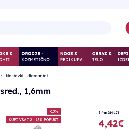
OKE &
ORODJE -
NOGE &
OBRAZ &
DEPI
OHTI
KOZMETIČNO
PEDIKURA
TELO
IZDE
Nastavki - diamantni
sred., 1,6mm
-10%
Šifra: DM-173
KUPI VSAJ 2 - 15% POPUST
4,42€