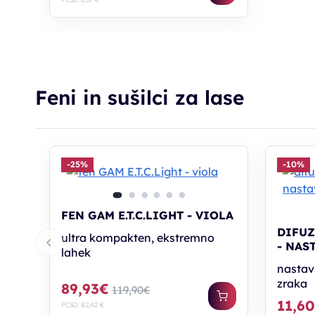
Feni in sušilci za lase
-25%
-10%
FEN GAM E.T.C.LIGHT - VIOLA
DIFUZ
ultra kompakten, ekstremno
- NAS
lahek
nastavl
zraka
89,93€
119,90€
11,6
PC30: 82,42 €