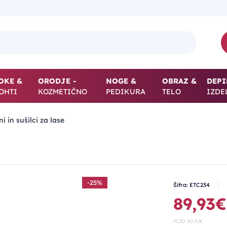
OKE &
ORODJE -
NOGE &
OBRAZ &
DEPI
OHTI
KOZMETIČNO
PEDIKURA
TELO
IZDE
i in sušilci za lase
-25%
Šifra: ETC234
89,93€
PC30: 82,42€