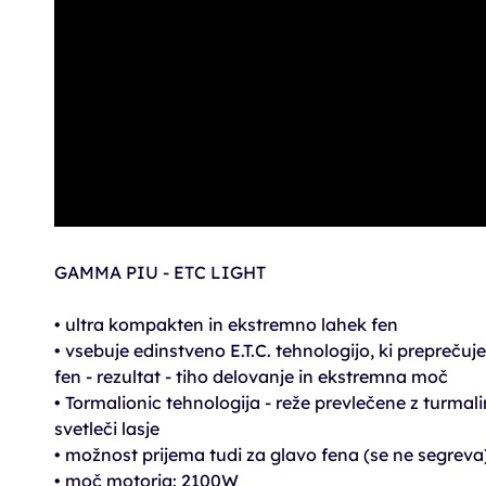
GAMMA PIU - ETC LIGHT
• ultra kompakten in ekstremno lahek fen
• vsebuje edinstveno E.T.C. tehnologijo, ki preprečuje,
fen - rezultat - tiho delovanje in ekstremna moč
• Tormalionic tehnologija - reže prevlečene z turmalin
svetleči lasje
• možnost prijema tudi za glavo fena (se ne segreva
• moč motorja: 2100W