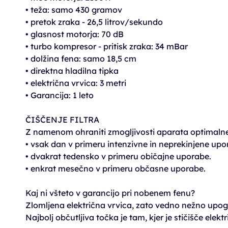
• teža: samo 430 gramov
• pretok zraka - 26,5 litrov/sekundo
• glasnost motorja: 70 dB
• turbo kompresor - pritisk zraka: 34 mBar
• dolžina fena: samo 18,5 cm
• direktna hladilna tipka
• električna vrvica: 3 metri
• Garancija: 1 leto
ČIŠČENJE FILTRA
Z namenom ohraniti zmogljivosti aparata optimalne s
• vsak dan v primeru intenzivne in neprekinjene upo
• dvakrat tedensko v primeru običajne uporabe.
• enkrat mesečno v primeru občasne uporabe.
Kaj ni všteto v garancijo pri nobenem fenu?
Zlomljena električna vrvica, zato vedno nežno upogiba
Najbolj občutljiva točka je tam, kjer je stičišče ele