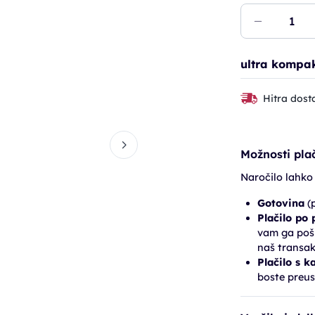
ultra kompak
Hitra dost
Možnosti plač
Naročilo lahko
Gotovina
(p
Plačilo po
vam ga pošl
naš transak
Plačilo s k
boste preus