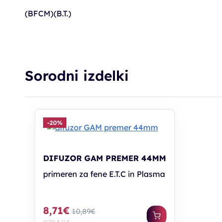
(BFCM)(B.T.)
Sorodni izdelki
-20%
DIFUZOR GAM PREMER 44MM
primeren za fene E.T.C in Plasma
8,71€
10,89€
PC30: 8,17 €