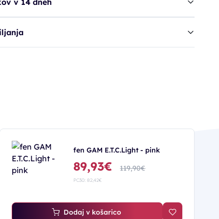
kov v 14 dneh
ljanja
fen GAM E.T.C.Light - pink
89,93€
119,90€
PC30: 82,42€
Dodaj v košarico