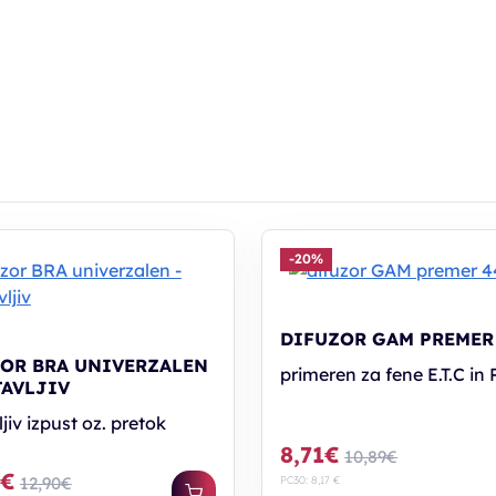
-20%
DIFUZOR GAM PREMER
OR BRA UNIVERZALEN
primeren za fene E.T.C in
TAVLJIV
jiv izpust oz. pretok
8,71€
10,89€
0€
12,90€
PC30: 8,17 €