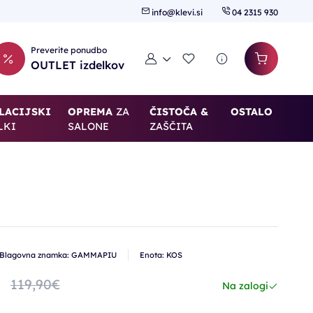
info@klevi.si
04 2315 930
Preverite ponudbo
Moj račun
Seznam želja
OUTLET izdelkov
LACIJSKI
OPREMA
ZA
ČISTOČA &
OSTALO
LKI
SALONE
ZAŠČITA
-25%
Blagovna znamka: GAMMAPIU
Enota: KOS
119,90€
Na zalogi