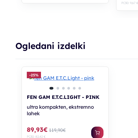
PC30: 9,67 
Ogledani izdelki
-25%
FEN GAM E.T.C.LIGHT - PINK
ultra kompakten, ekstremno
lahek
89,93€
119,90€
PC30: 82,42 €