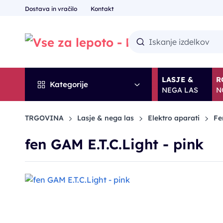
Dostava in vračilo
Kontakt
LASJE &
R
Kategorije
NEGA LAS
N
TRGOVINA
Lasje & nega las
Elektro aparati
Fen
fen GAM E.T.C.Light - pink
-25%