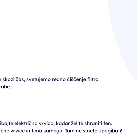
kozi čas, svetujemo redno čiščenje filtra:
rabe.
jte električno vrvico, kadar želite shraniti fen.
ktrične vrvice in fena samega. Tam ne smete upogibati!