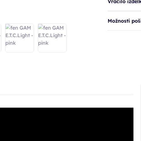
Vračilo izdel
Možnosti poši