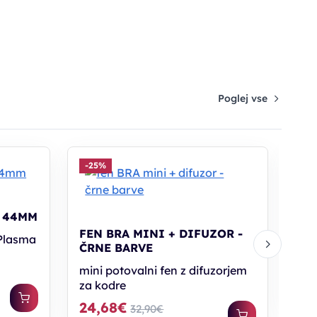
Poglej vse
-25%
-2
FEN
 44MM
ult
FEN BRA MINI + DIFUZOR -
lah
 Plasma
ČRNE BARVE
mini potovalni fen z difuzorjem
89
za kodre
PC30: 
24,68€
32,90€