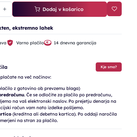
Dodaj v košarico
ten, ekstremno lahek
ava
Varno plačilo
14 dnevna garancija
ila
Kje smo?
 plačate na več načinov:
lačilo z gotovino ob prevzemu blaga)
 predračunu
. Če se odločite za plačilo po predračunu,
jemo na vaš elektronski naslov. Po prejetju denarja na
cijski račun vam nato izdelke pošljemo.
artico
(kreditna ali debetna kartica). Po oddaji naročila
merjeni na stran za plačilo.