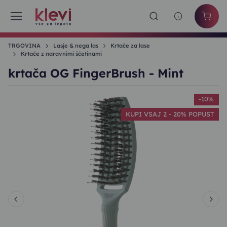
TRGOVINA
Lasje & nega las
Krtače za lase
Krtače z naravnimi ščetinami
krtača OG FingerBrush - Mint
%
-10%
T
KUPI VSAJ 2 - 20% POPUST