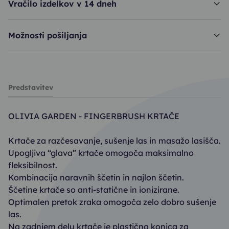
Vračilo izdelkov v 14 dneh
Možnosti pošiljanja
krtača OG FingerBrush - Mint
Predstavitev
17,01€
18,90€
OLIVIA GARDEN - FINGERBRUSH KRTAČE
Krtače za razčesavanje, sušenje las in masažo lasišča.
Upogljiva “glava” krtače omogoča maksimalno
fleksibilnost.
Kombinacija naravnih ščetin in najlon ščetin.
Ščetine krtače so anti-statične in ionizirane.
Optimalen pretok zraka omogoča zelo dobro sušenje
las.
Na zadnjem delu krtače je plastična konica za