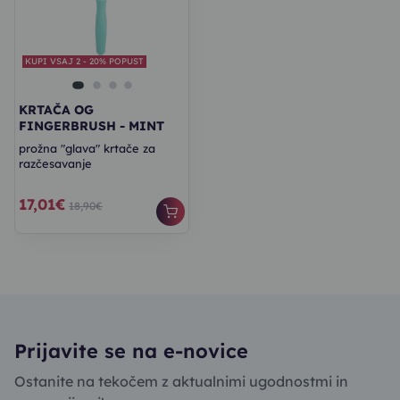
KUPI VSAJ 2 - 20% POPUST
KRTAČA OG
FINGERBRUSH - MINT
prožna "glava" krtače za
razčesavanje
17,01€
18,90€
Prijavite se na e-novice
Ostanite na tekočem z aktualnimi ugodnostmi in