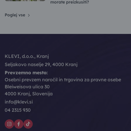
morate preizkusiti?
Poglej vse
KLEVI, d.o.o., Kranj
Seljakovo naselje 29, 4000 Kranj
Prevzemno mesto:
Osebni prevzem naročil in trgovina za pravne osebe
Bleiweisova ulica 30
4000 Kranj, Slovenija
info@klevi.si
04 2315 930