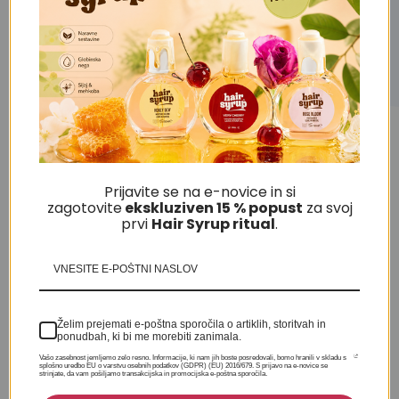
(VZP2020)
Krtače z naravnimi
Poglej vse
ščetinami
Prijavite se na e-novice in si
zagotovite
ekskluziven 15 % popust
za svoj
prvi
H
air Syrup ritual
.
-40%
-10%
Želim prejemati e-poštna sporočila o artiklih, storitvah in
ponudbah, ki bi me morebiti zanimala.
Vašo zasebnost jemljemo zelo resno. Informacije, ki nam jih boste posredovali, bomo hranili v skladu s
splošno uredbo EU o varstvu osebnih podatkov (GDPR) (EU) 2016/679. S prijavo na e-novice se
KUPI VSAJ 2 - 20% POPUST
strinjate, da vam pošiljamo transakcijska in promocijska e-poštna sporočila.