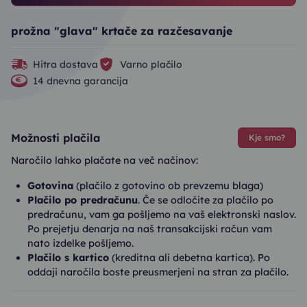
prožna "glava" krtače za razčesavanje
Hitra dostava
Varno plačilo
14 dnevna garancija
Možnosti plačila
Kje smo?
Naročilo lahko plačate na več načinov:
Gotovina
(plačilo z gotovino ob prevzemu blaga)
Plačilo po predračunu
. Če se odločite za plačilo po
predračunu, vam ga pošljemo na vaš elektronski naslov.
Po prejetju denarja na naš transakcijski račun vam
nato izdelke pošljemo.
Plačilo s kartico
(kreditna ali debetna kartica). Po
oddaji naročila boste preusmerjeni na stran za plačilo.