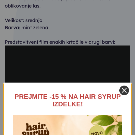
oblikovanje las.
Velikost: srednja
Barva: mint zelena
Predstavitveni film enakih krtač le v drugi barvi:
PREJMITE -15 % NA HAIR SYRUP
IZDELKE!