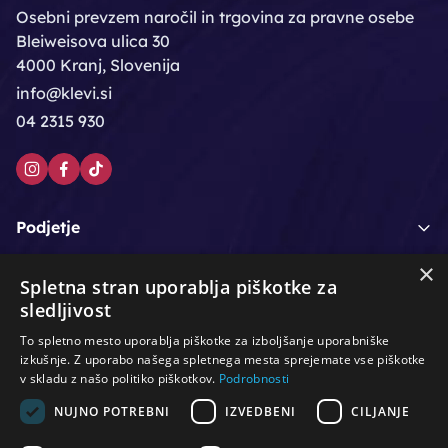
Osebni prevzem naročil in trgovina za pravne osebe
Bleiweisova ulica 30
4000 Kranj, Slovenija
info@klevi.si
04 2315 930
Podjetje
×
Moj račun
Spletna stran uporablja piškotke za
sledljivost
Podpora strankam
To spletno mesto uporablja piškotke za izboljšanje uporabniške
izkušnje. Z uporabo našega spletnega mesta sprejemate vse piškotke
v skladu z našo politiko piškotkov.
Podrobnosti
NUJNO POTREBNI
IZVEDBENI
CILJANJE
/
/
/
Lasje & nega las
Roke & nohti
Orodje - kozmetično
/
/
/
Noge & pedikura
Obraz & telo
Depilacijski izdelki