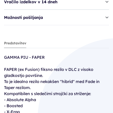
Vračilo izdelkov v 14 dneh
Možnosti pošiljanja
rezilna glava GAM Faper
Predstavitev
30,90€
GAMMA PIU - FAPER
FAPER (ex Fusion) fiksno rezilo v DLC z visoko
gladkostjo površine.
To je idealno rezilo nekakšen "hibrid" med Fade in
Taper rezilom.
Kompatibilen s sledečimi strojčki za striženje:
- Absolute Alpha
- Boosted
- X-Ergo