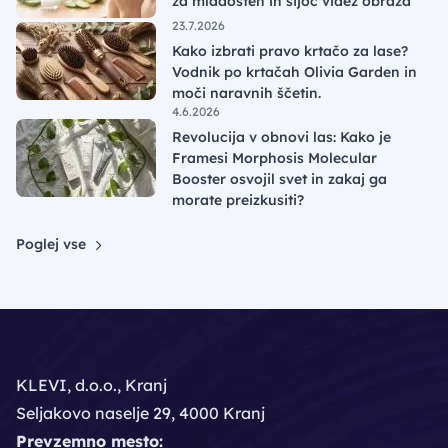
za mladosten in sijoč videz obraza
23.7.2026
Kako izbrati pravo krtačo za lase?
Vodnik po krtačah Olivia Garden in
moči naravnih ščetin.
4.6.2026
Revolucija v obnovi las: Kako je
Framesi Morphosis Molecular
Booster osvojil svet in zakaj ga
morate preizkusiti?
Poglej vse
KLEVI, d.o.o., Kranj
Seljakovo naselje 29, 4000 Kranj
Prevzemno mesto: