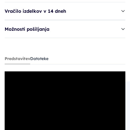
Vračilo izdelkov v 14 dneh
Možnosti pošiljanja
gladilec GAM Keratin Glory - Rose Gold
Predstavitev
Datoteke
67,43€
89,90€
PC30: 62,93€