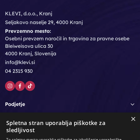
KLEVI, d.o.o., Kranj
Seljakovo naselje 29, 4000 Kranj
Prevzemno mesto:
Osebni prevzem naročil in trgovina za pravne osebe
Bleiweisova ulica 30
4000 Kranj, Slovenija
info@klevi.si
04 2315 930
Podjetje
×
Moj račun
Spletna stran uporablja piškotke za
sledljivost
Podpora strankam
To spletno mesto uporablja piškotke za izboljšanje uporabniške