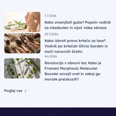
7.7.2026
Kako zmanjšati gube? Popoln vodnik
za mladosten in sijoč videz obraza
23.7.2026
Kako izbrati pravo krtačo za lase?
Vodnik po krtačah Olivia Garden in
moči naravnih ščetin.
4.6.2026
Revolucija v obnovi las: Kako je
Framesi Morphosis Molecular
Booster osvojil svet in zakaj ga
morate preizkusiti?
Poglej vse