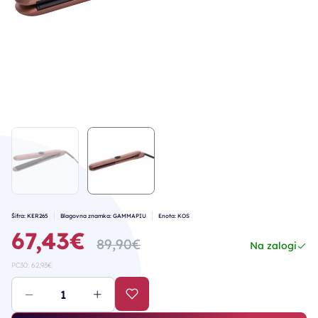
Šifra: KER265
Blagovna znamka: GAMMAPIU
Enota: KOS
67,43€
89,90€
Na zalogi
PC30: 62,93€