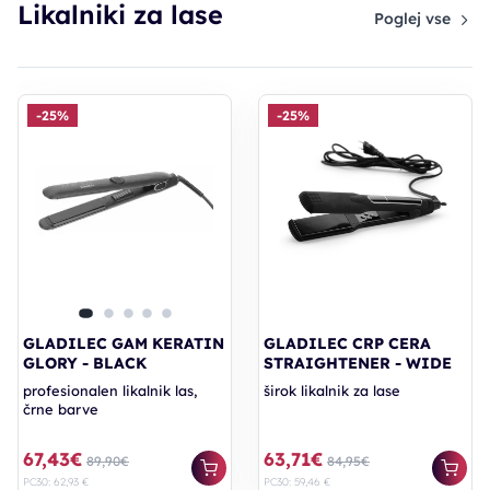
Likalniki za lase
Poglej vse
-25%
-25%
GLADILEC GAM KERATIN
GLADILEC CRP CERA
GLORY - BLACK
STRAIGHTENER - WIDE
profesionalen likalnik las,
širok likalnik za lase
črne barve
67,43€
63,71€
89,90€
84,95€
PC30: 62,93 €
PC30: 59,46 €