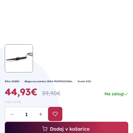
Šifra: 002355
Blagovna znamka: CERA PROFESSIONAL
Enota: KOS
44,93€
59,90€
Na zalogi
PC30: 47,92€
Dodaj v košarico