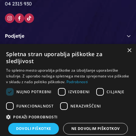
04 2315 930
Podjetje
×
Moj račun
Spletna stran uporablja piškotke za
sledljivost
Podpora strankam
To spletno mesto uporablja piškotke za izboljšanje uporabniške
izkušnje. Z uporabo našega spletnega mesta sprejemate vse piškotke
v skladu z našo politiko piškotkov.
Podrobnosti
NUJNO POTREBNI
IZVEDBENI
CILJANJE
/
/
/
Lasje & nega las
Roke & nohti
Orodje - kozmetično
/
/
/
Noge & pedikura
Obraz & telo
Depilacijski izdelki
FUNKCIONALNOST
NERAZVRŠČENI
/
/
Oprema za salone
Čistoča & zaščita
Ostalo
POKAŽI PODROBNOSTI
DOVOLI PIŠKOTKE
NE DOVOLIM PIŠKOTKOV
© Vse pravice pridržane. Produkcija:
PNV d.o.o.