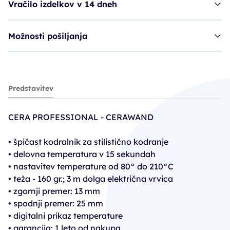
Vračilo izdelkov v 14 dneh
Možnosti pošiljanja
figaro CRP CeraWand - 13/26 mm
Predstavitev
44,93€
59,90€
CERA PROFESSIONAL - CERAWAND
PC30: 47,92€
• špičast kodralnik za stilistično kodranje
• delovna temperatura v 15 sekundah
• nastavitev temperature od 80° do 210°C
• teža - 160 gr.; 3 m dolga električna vrvica
• zgornji premer: 13 mm
• spodnji premer: 25 mm
• digitalni prikaz temperature
• garancija: 1 leto od nakupa