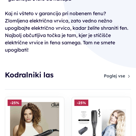
Kaj ni všteto v garancijo pri nobenem fenu?
Zlomljena električna vrvica, zato vedno nežno
upogibajte električno vrvico, kadar želite shraniti fen.
Najbolj občutljiva točka je tam, kjer je stičišče
električne vrvice in fena samega. Tam ne smete
upogibati!
Kodralniki las
Poglej vse
-25%
-25%