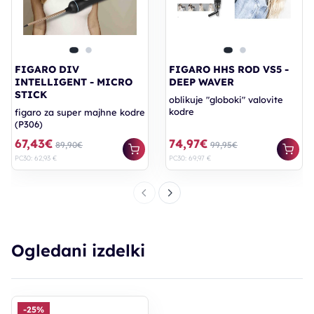
FIGARO DIV
FIGARO HHS ROD VS5 -
INTELLIGENT - MICRO
DEEP WAVER
STICK
oblikuje "globoki" valovite
kodre
figaro za super majhne kodre
(P306)
67,43€
74,97€
89,90€
99,95€
PC30: 62,93 €
PC30: 69,97 €
Ogledani izdelki
-25%