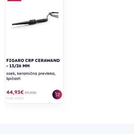
FIGARO CRP CERAWAND
- 13/26 MM
ozek, keramična prevleka,
špičasti
44,93€
59,90€
PC30: 47,92 €