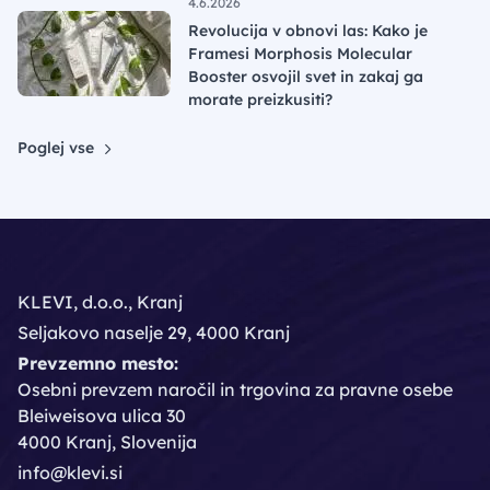
4.6.2026
Revolucija v obnovi las: Kako je
Framesi Morphosis Molecular
Booster osvojil svet in zakaj ga
morate preizkusiti?
Poglej vse
KLEVI, d.o.o., Kranj
Seljakovo naselje 29, 4000 Kranj
Prevzemno mesto:
Osebni prevzem naročil in trgovina za pravne osebe
Bleiweisova ulica 30
4000 Kranj, Slovenija
info@klevi.si