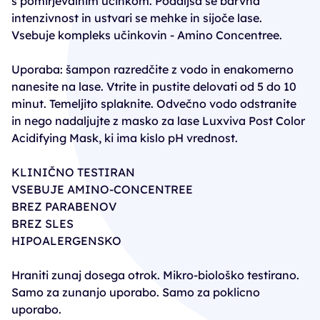
s pomirjevalnim učinkom. Podaljša se barvna
intenzivnost in ustvari se mehke in sijoče lase.
Vsebuje kompleks učinkovin - Amino Concentree.
Uporaba: šampon razredčite z vodo in enakomerno
nanesite na lase. Vtrite in pustite delovati od 5 do 10
minut. Temeljito splaknite. Odvečno vodo odstranite
in nego nadaljujte z masko za lase Luxviva Post Color
Acidifying Mask, ki ima kislo pH vrednost.
KLINIČNO TESTIRAN
VSEBUJE AMINO-CONCENTREE
BREZ PARABENOV
BREZ SLES
HIPOALERGENSKO
Hraniti zunaj dosega otrok. Mikro-biološko testirano.
Samo za zunanjo uporabo. Samo za poklicno
uporabo.