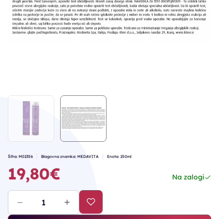
Šifra: M02356
Blagovna znamka: MEDAVITA
Enota: 250ml
19,80€
Na zalogi