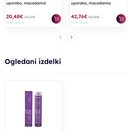
uporabo, macadamia
uporabo, macadamia
20,48€
42,76€
24,10€
50,30€
PC30: 16,86 €
PC30: 35,21 €
Ogledani izdelki