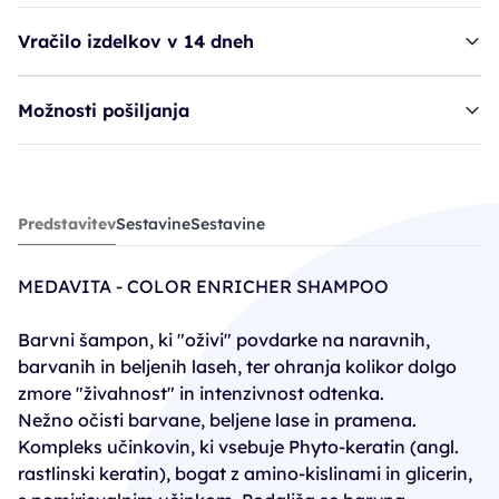
Vračilo izdelkov v 14 dneh
Možnosti pošiljanja
šampon MED Luxviva, barvni - Brunette
Predstavitev
Sestavine
Sestavine
19,80€
MEDAVITA - COLOR ENRICHER SHAMPOO
Barvni šampon, ki "oživi" povdarke na naravnih,
barvanih in beljenih laseh, ter ohranja kolikor dolgo
zmore "živahnost" in intenzivnost odtenka.
Nežno očisti barvane, beljene lase in pramena.
Kompleks učinkovin, ki vsebuje Phyto-keratin (angl.
rastlinski keratin), bogat z amino-kislinami in glicerin,