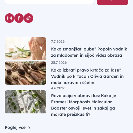
7.7.2026
Kako zmanjšati gube? Popoln vodnik
za mladosten in sijoč videz obraza
23.7.2026
Kako izbrati pravo krtačo za lase?
Vodnik po krtačah Olivia Garden in
moči naravnih ščetin.
4.6.2026
Revolucija v obnovi las: Kako je
Framesi Morphosis Molecular
Booster osvojil svet in zakaj ga
morate preizkusiti?
Poglej vse