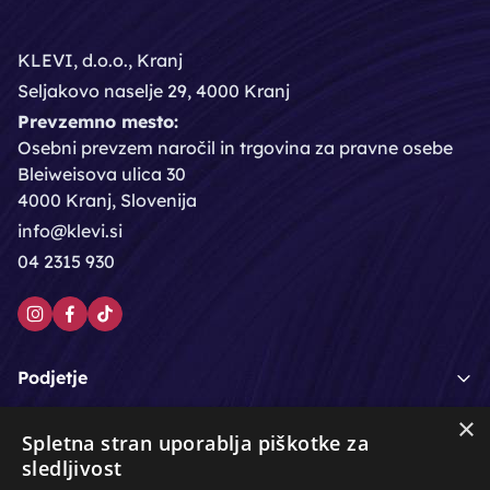
KLEVI, d.o.o., Kranj
Seljakovo naselje 29, 4000 Kranj
Prevzemno mesto:
Osebni prevzem naročil in trgovina za pravne osebe
Bleiweisova ulica 30
4000 Kranj, Slovenija
info@klevi.si
04 2315 930
Podjetje
×
Moj račun
Spletna stran uporablja piškotke za
sledljivost