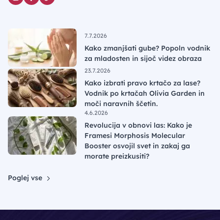
7.7.2026
Kako zmanjšati gube? Popoln vodnik
za mladosten in sijoč videz obraza
23.7.2026
Kako izbrati pravo krtačo za lase?
Vodnik po krtačah Olivia Garden in
moči naravnih ščetin.
4.6.2026
Revolucija v obnovi las: Kako je
Framesi Morphosis Molecular
Booster osvojil svet in zakaj ga
morate preizkusiti?
Poglej vse