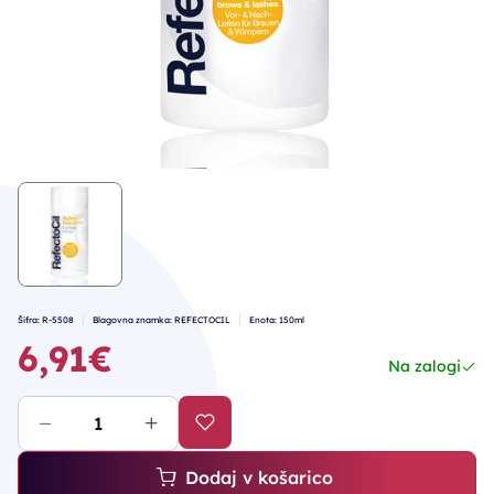
Šifra: R-5508
Blagovna znamka: REFECTOCIL
Enota: 150ml
6,91€
Na zalogi
Dodaj v košarico