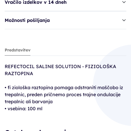
Vračilo izdelkov v 14 dneh
Možnosti pošiljanja
raztopina REF Saline - fiziološka
Predstavitev
6,91€
REFECTOCIL SALINE SOLUTION - FIZIOLOŠKA
RAZTOPINA
• fi ziološka raztopina pomaga odstraniti maščobo iz
trepalnic, preden pričnemo proces trajne ondulacije
trepalnic ali barvanja
• vsebina: 100 ml