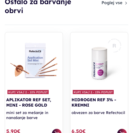
Ostalo za barvanje
Poglej vse
obrvi
KUPI VSAJ 2 - 10% POPUST
KUPI VSAJ 2 - 15% POPUST
APLIKATOR REF SET,
HIDROGEN REF 3% -
MINI - ROSE GOLD
KREMNI
mini set za mešanje in
obvezen za barve Refectocil
nanašanje barve
5,90€
6,50€