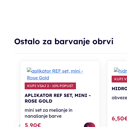
Ostalo za barvanje obrvi
KUPI V
KUPI VSAJ 2 - 10% POPUST
HIDRO
APLIKATOR REF SET, MINI -
obveze
ROSE GOLD
mini set za mešanje in
nanašanje barve
6,50
5,90€