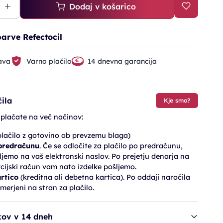
Dodaj v košarico
arve Refectocil
ava
Varno plačilo
14 dnevna garancija
ila
Kje smo?
 plačate na več načinov:
lačilo z gotovino ob prevzemu blaga)
 predračunu
. Če se odločite za plačilo po predračunu,
jemo na vaš elektronski naslov. Po prejetju denarja na
cijski račun vam nato izdelke pošljemo.
artico
(kreditna ali debetna kartica). Po oddaji naročila
merjeni na stran za plačilo.
kov v 14 dneh