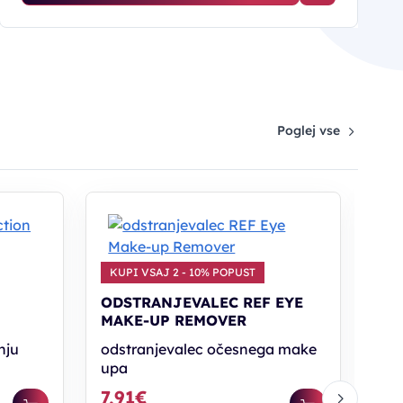
Poglej vse
KU
OD
KUPI VSAJ 2 - 10% POPUST
RE
ODSTRANJEVALEC REF EYE
ods
MAKE-UP REMOVER
bar
nju
odstranjevalec očesnega make
13
upa
7,91€