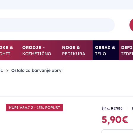
OKE &
ORODJE -
NOGE &
OBRAZ &
DEPI
OHTI
KOZMETIČNO
PEDIKURA
TELO
IZDE
ic
Ostalo za barvanje obrvi
KUPI VSAJ 2 - 15% POPUST
Šifra: R57816
5,90€