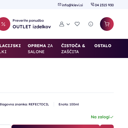
info@klevi.si
04 2315 930
Preverite ponudbo
Moj račun
Seznam želja
OUTLET izdelkov
LACIJSKI
OPREMA
ZA
ČISTOČA &
OSTALO
LKI
SALONE
ZAŠČITA
Blagovna znamka: REFECTOCIL
Enota: 100ml
Na zalogi