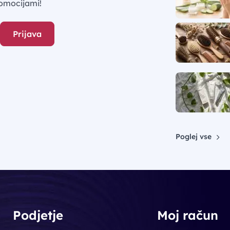
omocijami!
Prijava
Poglej vse
Podjetje
Moj račun