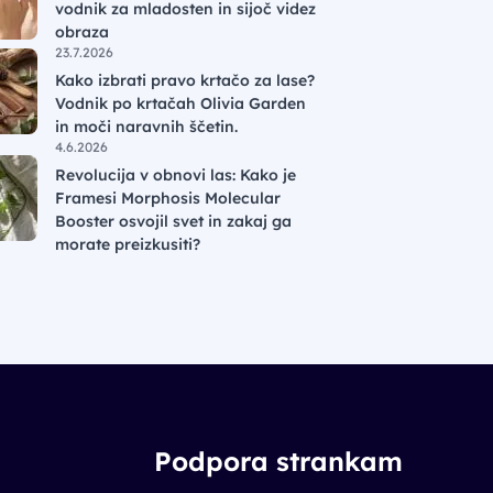
vodnik za mladosten in sijoč videz
obraza
23.7.2026
Kako izbrati pravo krtačo za lase?
Vodnik po krtačah Olivia Garden
in moči naravnih ščetin.
4.6.2026
Revolucija v obnovi las: Kako je
Framesi Morphosis Molecular
Booster osvojil svet in zakaj ga
morate preizkusiti?
Podpora strankam