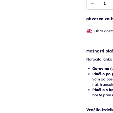
obvezen za b
Hitra dost
Možnosti plač
Naročilo lahko
Gotovina
(p
Plačilo po
vam ga pošl
naš transak
Plačilo s k
boste preus
Vračilo izdel