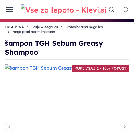
TRGOVINA
Lasje & nega las
Profesionalna nega las
Nega proti mastnim lasem
šampon TGH Sebum Greasy
Shampoo
T
KUPI VSAJ 2 - 10% POPUST