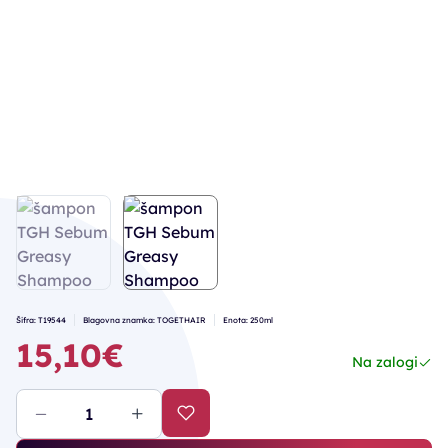
Šifra: T19544
Blagovna znamka: TOGETHAIR
Enota: 250ml
15,10€
Na zalogi