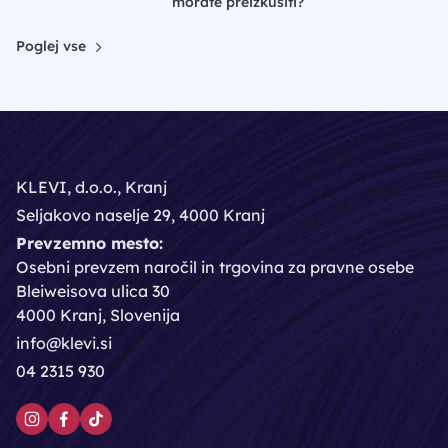
morate preizkusiti?
Poglej vse
KLEVI, d.o.o., Kranj
Seljakovo naselje 29, 4000 Kranj
Prevzemno mesto:
Osebni prevzem naročil in trgovina za pravne osebe
Bleiweisova ulica 30
4000 Kranj, Slovenija
info@klevi.si
04 2315 930