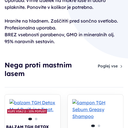
Uporaba: vtrite izdelek na mokre lase in dobro
splaknite. Ponovite v kolikor je potrebno.
Hranite na hladnem. Zaščititi pred sončno svetlobo.
Profesionalna uporaba.
BREZ vsebnosti parabenov, GMO in mineralnih olj.
95% naravnih sestavin.
Nega proti mastnim
Poglej vse
lasem
KUPI VSAJ 2 - 10% POPUST
BALZAM TGH DETOX