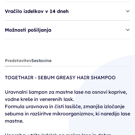
Vračilo izdelkov v 14 dneh
Možnosti pošiljanja
šampon TGH Sebum Greasy Shampoo
Predstavitev
Sestavine
15,10€
TOGETHAIR - SEBUM GREASY HAIR SHAMPOO
Uravnalni šampon za mastne lase na osnovi koprive,
vodne kreše in venerenih lask.
Formula uravnava in čisti lasišče, zmanjša izločanje
sebuma in razširitve mikroorganizmov, ki naredijo lase
mastne.