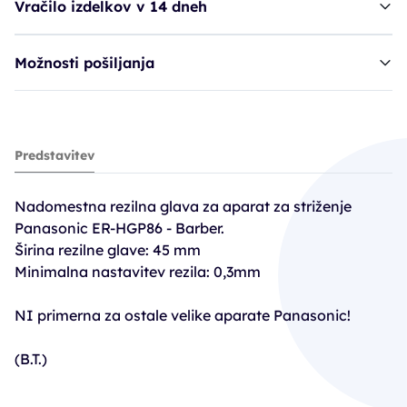
Vračilo izdelkov v 14 dneh
Možnosti pošiljanja
rezilna glava PAN ER-HGP86
Predstavitev
69,91€
Nadomestna rezilna glava za aparat za striženje
Panasonic ER-HGP86 - Barber.
Širina rezilne glave: 45 mm
Minimalna nastavitev rezila: 0,3mm
NI primerna za ostale velike aparate Panasonic!
(B.T.)