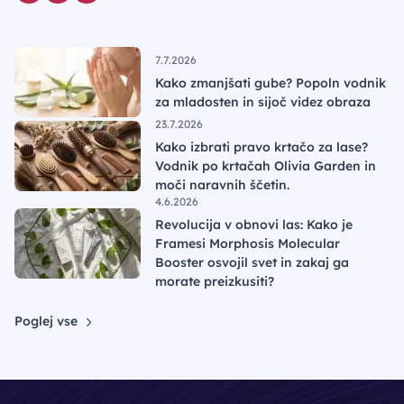
7.7.2026
Kako zmanjšati gube? Popoln vodnik
za mladosten in sijoč videz obraza
23.7.2026
Kako izbrati pravo krtačo za lase?
Vodnik po krtačah Olivia Garden in
moči naravnih ščetin.
4.6.2026
Revolucija v obnovi las: Kako je
Framesi Morphosis Molecular
Booster osvojil svet in zakaj ga
morate preizkusiti?
Poglej vse