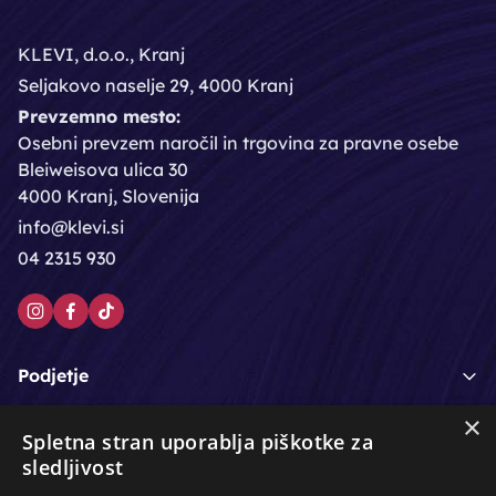
KLEVI, d.o.o., Kranj
Seljakovo naselje 29, 4000 Kranj
Prevzemno mesto:
Osebni prevzem naročil in trgovina za pravne osebe
Bleiweisova ulica 30
4000 Kranj, Slovenija
info@klevi.si
04 2315 930
Podjetje
×
Moj račun
Spletna stran uporablja piškotke za
sledljivost
Podpora strankam