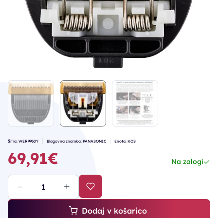
Šifra: WER9930Y
Blagovna znamka: PANASONIC
Enota: KOS
69,91€
Na zalogi
Dodaj v košarico