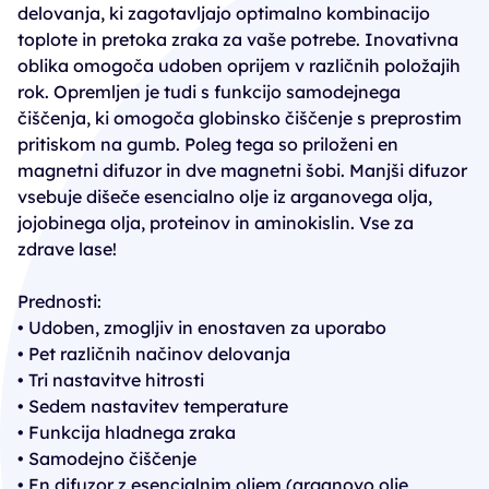
delovanja, ki zagotavljajo optimalno kombinacijo
toplote in pretoka zraka za vaše potrebe. Inovativna
oblika omogoča udoben oprijem v različnih položajih
rok. Opremljen je tudi s funkcijo samodejnega
čiščenja, ki omogoča globinsko čiščenje s preprostim
pritiskom na gumb. Poleg tega so priloženi en
magnetni difuzor in dve magnetni šobi. Manjši difuzor
vsebuje dišeče esencialno olje iz arganovega olja,
jojobinega olja, proteinov in aminokislin. Vse za
zdrave lase!
Prednosti:
• Udoben, zmogljiv in enostaven za uporabo
• Pet različnih načinov delovanja
• Tri nastavitve hitrosti
• Sedem nastavitev temperature
• Funkcija hladnega zraka
• Samodejno čiščenje
• En difuzor z esencialnim oljem (arganovo olje,