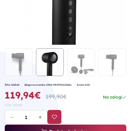
Šifra: 002545
Blagovna znamka: CERA PROFESSIONAL
Enota: KOS
119,94€
199,90€
Na zalogi
PC30: 129,93€