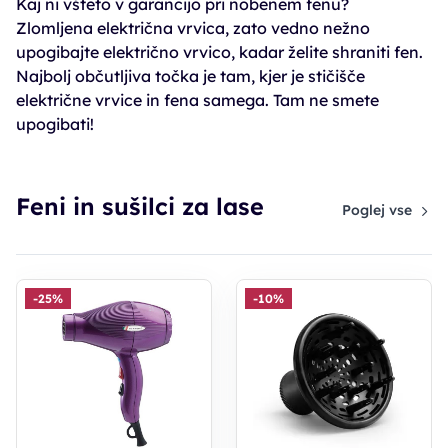
Kaj ni všteto v garancijo pri nobenem fenu?
Zlomljena električna vrvica, zato vedno nežno
upogibajte električno vrvico, kadar želite shraniti fen.
Najbolj občutljiva točka je tam, kjer je stičišče
električne vrvice in fena samega. Tam ne smete
upogibati!
Feni in sušilci za lase
Poglej vse
-25%
-10%