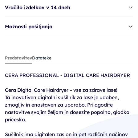
Vračilo izdelkov v 14 dneh
Možnosti pošiljanja
fen CRP Cera Digital Care - Black*
Predstavitev
Datoteke
119,94€
199,90€
CERA PROFESSIONAL - DIGITAL CARE HAIRDRYER
PC30: 129,93€
Cera Digital Care Hairdryer – vse za zdrave lase!
Ta inovativen digitalni sušilnik za lase je udoben,
zmogljiv in enostaven za uporabo. Prilagodite
nastavitve svojim željam in dosezite popolno, gladko
pričesko.
Sušilnik ima digitalen zaslon in pet različnih načinov