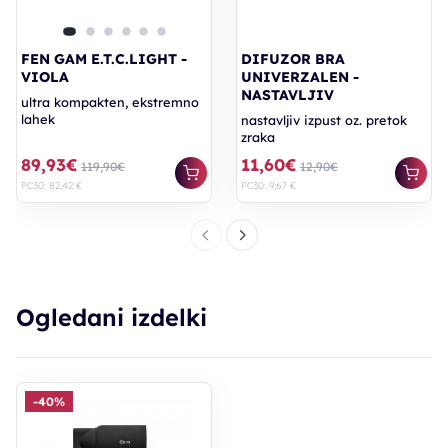
FEN GAM E.T.C.LIGHT -
DIFUZOR BRA
VIOLA
UNIVERZALEN -
NASTAVLJIV
ultra kompakten, ekstremno
lahek
nastavljiv izpust oz. pretok
zraka
89,93€
11,60€
119,90€
12,90€
PC30: 82,42 €
PC30: 9,67 €
Ogledani izdelki
-40%