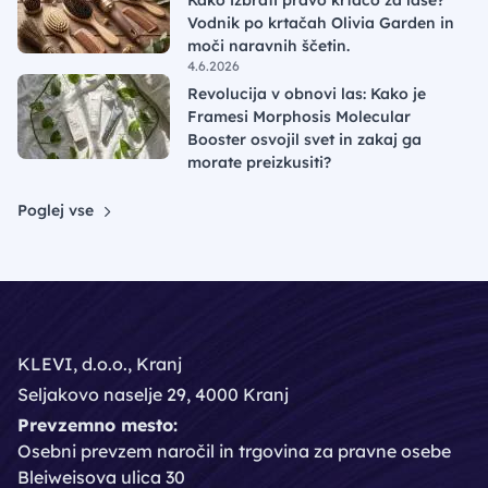
Kako izbrati pravo krtačo za lase?
Vodnik po krtačah Olivia Garden in
moči naravnih ščetin.
4.6.2026
Revolucija v obnovi las: Kako je
Framesi Morphosis Molecular
Booster osvojil svet in zakaj ga
morate preizkusiti?
Poglej vse
KLEVI, d.o.o., Kranj
Seljakovo naselje 29, 4000 Kranj
Prevzemno mesto:
Osebni prevzem naročil in trgovina za pravne osebe
Bleiweisova ulica 30