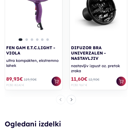
FEN GAM E.T.C.LIGHT -
DIFUZOR BRA
VIOLA
UNIVERZALEN -
NASTAVLJIV
ultra kompakten, ekstremno
lahek
nastavljiv izpust oz. pretok
zraka
89,93€
11,60€
119,90€
12,90€
PC30: 82,42 €
PC30: 9,67 €
Ogledani izdelki