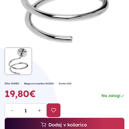
Šifra: 004905
Blagovna znamka: RAZNO
Enota: KOS
19,80€
Na zalogi
Dodaj v košarico