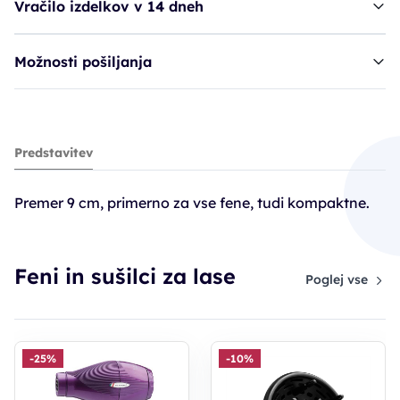
Vračilo izdelkov v 14 dneh
Možnosti pošiljanja
stojalo za fen BRA špirala - širok
Predstavitev
19,80€
Premer 9 cm, primerno za vse fene, tudi kompaktne.
Feni in sušilci za lase
Poglej vse
-25%
-10%