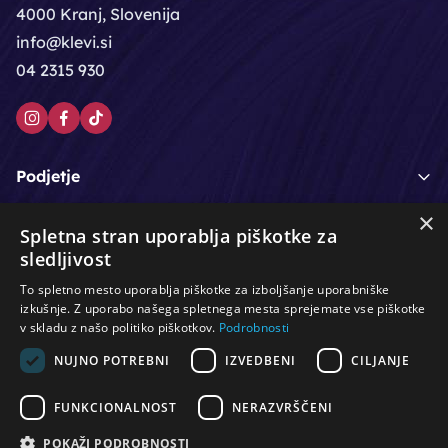
4000 Kranj, Slovenija
info@klevi.si
04 2315 930
Podjetje
×
Moj račun
Spletna stran uporablja piškotke za
sledljivost
Podpora strankam
To spletno mesto uporablja piškotke za izboljšanje uporabniške
izkušnje. Z uporabo našega spletnega mesta sprejemate vse piškotke
v skladu z našo politiko piškotkov.
Podrobnosti
NUJNO POTREBNI
IZVEDBENI
CILJANJE
/
/
/
Lasje & nega las
Roke & nohti
Orodje - kozmetično
/
/
/
Noge & pedikura
Obraz & telo
Depilacijski izdelki
FUNKCIONALNOST
NERAZVRŠČENI
/
/
Oprema za salone
Čistoča & zaščita
Ostalo
POKAŽI PODROBNOSTI