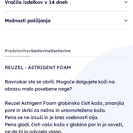
Vračilo izdelkov v 14 dneh
Možnosti pošiljanja
pena REU Astrigent Foam*
Predstavitev
Sestavine
Sestavine
9,56€
15,95€
REUZEL - ASTRIGENT FOAM
Ravnokar ste se obrili. Mogoče dolgujete koži na
obrazu malo posebene nege?
Reuzel Astrigent Foam globinsko čisti kožo, zmanjša
pore in skrbi za nežno in uravnoteženo kožo.
Pena se ne izsuši in je brez vsebnosti olja.
Pena gladi, čisti vašo kožo v globino por in jo osveži,
ne da bi jo odvzela vlago.