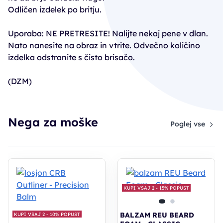
Odličen izdelek po britju.
Uporaba: NE PRETRESITE! Nalijte nekaj pene v dlan.
Nato nanesite na obraz in vtrite. Odvečno količino
izdelka odstranite s čisto brisačo.
(DZM)
Nega za moške
Poglej vse
KUPI VSAJ 2 - 15% POPUST
BALZAM REU BEARD
KUPI VSAJ 2 - 10% POPUST