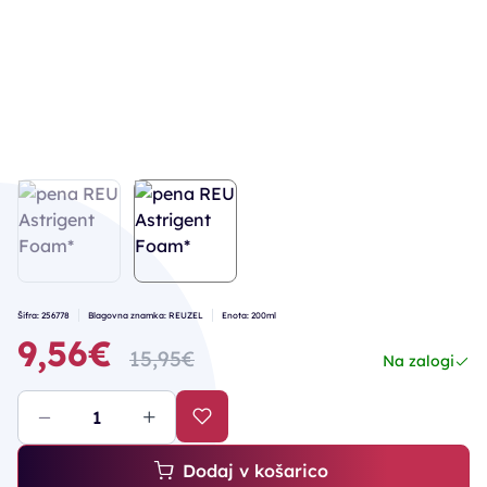
Šifra: 256778
Blagovna znamka: REUZEL
Enota: 200ml
9,56€
15,95€
Na zalogi
Dodaj v košarico