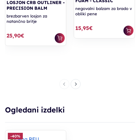
FOAM - CLASSIC
LOSJON CRB OUTLINER -
PRECISION BALM
negovalni balzam za brado v
obliki pene
brezbarven losjon za
natančno britje
15,95€
25,90€
Ogledani izdelki
-40%