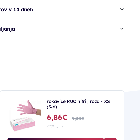
kov v 14 dneh
ljanja
rokavice RUC nitril, roza - XS
(5-6)
6,86€
9,80€
PC30: 5,88€