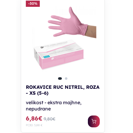
-30%
ROKAVICE RUC NITRIL, ROZA
- XS (5-6)
velikost - ekstra majhne,
nepudrane
6,86€
9,80€
PC30: 5,88 €