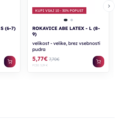
KUPI VSAJ 10 - 30% POPUST
KU
S (6-7)
ROKAVICE ABE LATEX - L (8-
ROK
9)
8)
velikost - velike, brez vsebnosti
vel
pudra
pud
5,77€
5,
7,70€
PC30: 5,39 €
PC30: 