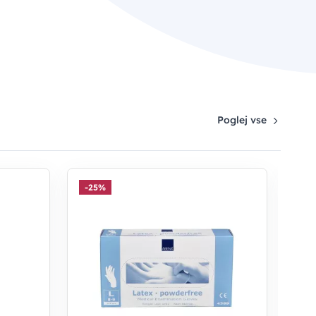
Poglej vse
-25%
-2