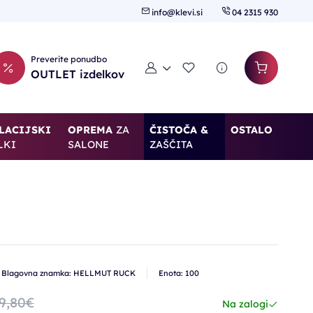
info@klevi.si
04 2315 930
Preverite ponudbo
Moj račun
Seznam želja
OUTLET izdelkov
LACIJSKI
OPREMA
ZA
ČISTOČA &
OSTALO
LKI
SALONE
ZAŠČITA
Blagovna znamka: HELLMUT RUCK
Enota: 100
9,80€
Na zalogi