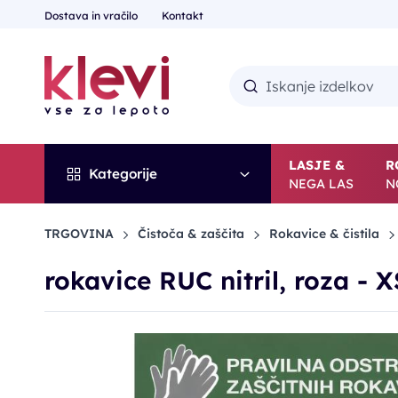
Dostava in vračilo
Kontakt
LASJE &
R
Kategorije
NEGA LAS
N
TRGOVINA
Čistoča & zaščita
Rokavice & čistila
rokavice RUC nitril, roza - X
-30%