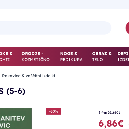
OKE &
ORODJE -
NOGE &
OBRAZ &
DEPI
OHTI
KOZMETIČNO
PEDIKURA
TELO
IZDE
Rokavice & zaščitni izdelki
S (5-6)
-30%
Šifra: 2916601
6,86€