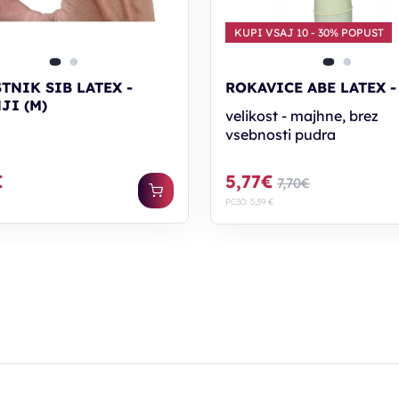
KUPI VSAJ 10 - 30% POPUST
TNIK SIB LATEX -
ROKAVICE ABE LATEX - 
JI (M)
velikost - majhne, brez
vsebnosti pudra
€
5,77€
7,70€
PC30: 5,39 €