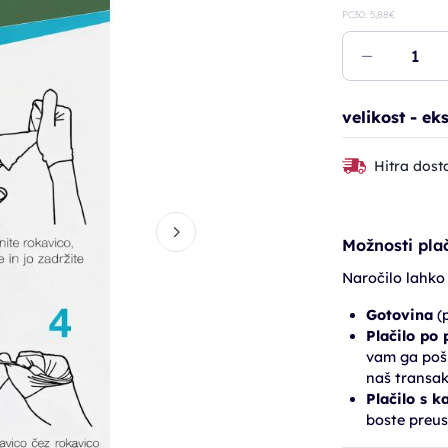
PC30: 5,88€
velikost - e
Hitra dost
Možnosti plač
Naročilo lahko
Gotovina
(p
Plačilo po
vam ga pošl
naš transak
Plačilo s k
boste preus