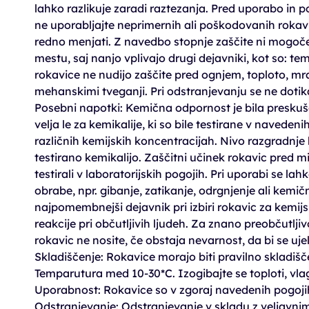
lahko razlikuje zaradi raztezanja. Pred uporabo in po
ne uporabljajte neprimernih ali poškodovanih rokavi
redno menjati. Z navedbo stopnje zaščite ni mogoče
mestu, saj nanjo vplivajo drugi dejavniki, kot so: te
rokavice ne nudijo zaščite pred ognjem, toploto, mraz
mehanskimi tveganji. Pri odstranjevanju se ne dotik
Posebni napotki: Kemična odpornost je bila preskuše
velja le za kemikalije, ki so bile testirane v naveden
različnih kemijskih koncentracijah. Nivo razgradnj
testirano kemikalijo. Zaščitni učinek rokavic pred mi
testirali v laboratorijskih pogojih. Pri uporabi se 
obrabe, npr. gibanje, zatikanje, odrgnjenje ali kemič
najpomembnejši dejavnik pri izbiri rokavic za kemij
reakcije pri občutljivih ljudeh. Za znano preobčutlji
rokavic ne nosite, če obstaja nevarnost, da bi se ujele
Skladiščenje: Rokavice morajo biti pravilno skladišče
Temparutura med 10-30*C. Izogibajte se toploti, vlag
Uporabnost: Rokavice so v zgoraj navedenih pogoji
Odstranjevanje: Odstranjevanje v skladu z veljavni