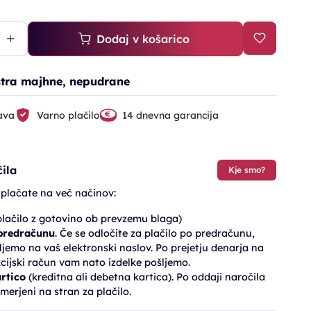
Dodaj v košarico
kstra majhne, nepudrane
ava
Varno plačilo
14 dnevna garancija
ila
Kje smo?
 plačate na več načinov:
lačilo z gotovino ob prevzemu blaga)
 predračunu
. Če se odločite za plačilo po predračunu,
jemo na vaš elektronski naslov. Po prejetju denarja na
cijski račun vam nato izdelke pošljemo.
artico
(kreditna ali debetna kartica). Po oddaji naročila
merjeni na stran za plačilo.