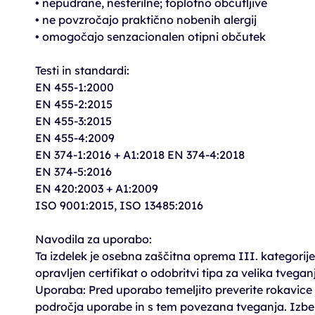
• nepudrane, nesterilne; toplotno občutljive
• ne povzročajo praktično nobenih alergij
• omogočajo senzacionalen otipni občutek
Testi in standardi:
EN 455-1:2000
EN 455-2:2015
EN 455-3:2015
EN 455-4:2009
EN 374-1:2016 + A1:2018 EN 374-4:2018
EN 374-5:2016
EN 420:2003 + A1:2009
ISO 9001:2015, ISO 13485:2016
Navodila za uporabo:
Ta izdelek je osebna zaščitna oprema III. kategorije
opravljen certifikat o odobritvi tipa za velika tvega
Uporaba: Pred uporabo temeljito preverite rokavice
področja uporabe in s tem povezana tveganja. Izberit