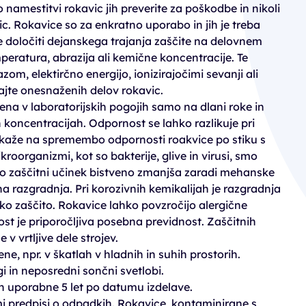
 namestitvi rokavic jih preverite za poškodbe in nikoli
c. Rokavice so za enkratno uporabo in jih je treba
 določiti dejanskega trajanja zaščite na delovnem
mperatura, abrazija ali kemične koncentracije. Te
om, elektirčno energijo, ionizirajočimi sevanji ali
ajte onesnaženih delov rokavic.
na v laboratorijskih pogojih samo na dlani roke in
ih koncentracijah. Odpornost se lahko razlikuje pri
e kaže na spremembo odpornosti roakvice po stiku s
kroorganizmi, kot so bakterije, glive in virusi, smo
lahko zaščitni učinek bistveno zmanjša zaradi mehanske
na razgradnja. Pri korozivnih kemikalijah je razgradnja
sko zaščito. Rokavice lahko povzročijo alergične
vost je priporočljiva posebna previdnost. Zaščitnih
 v vrtljive dele strojev.
ne, npr. v škatlah v hladnih in suhih prostorih.
i in neposredni sončni svetlobi.
h uporabne 5 let po datumu izdelave.
mi predpisi o odpadkih. Rokavice, kontaminirane s