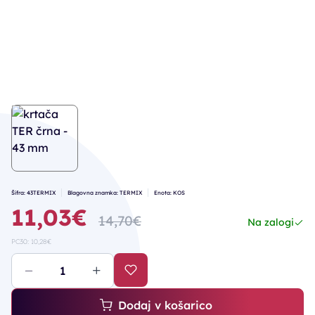
Šifra: 43TERMIX
Blagovna znamka: TERMIX
Enota: KOS
11,03€
14,70€
Na zalogi
PC30: 10,28€
Dodaj v košarico