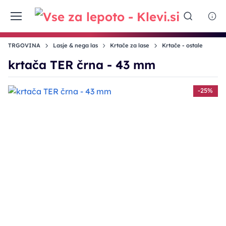
TRGOVINA
Lasje & nega las
Krtače za lase
Krtače - ostale
krtača TER črna - 43 mm
-25%