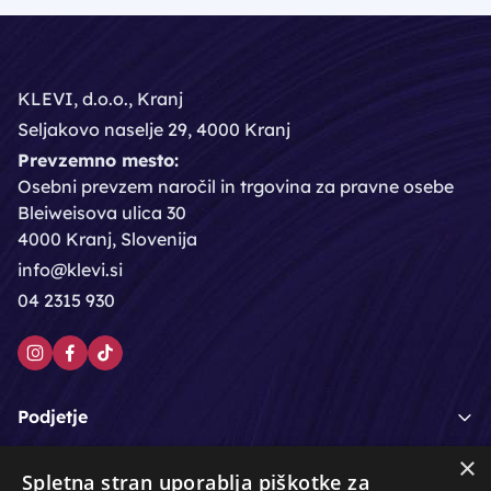
KLEVI, d.o.o., Kranj
Seljakovo naselje 29, 4000 Kranj
Prevzemno mesto:
Osebni prevzem naročil in trgovina za pravne osebe
Bleiweisova ulica 30
4000 Kranj, Slovenija
info@klevi.si
04 2315 930
Podjetje
×
Moj račun
Spletna stran uporablja piškotke za