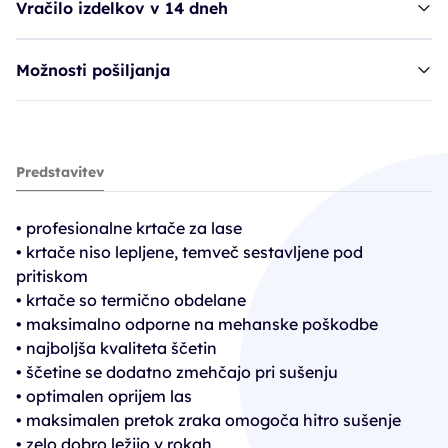
Vračilo izdelkov v 14 dneh
Možnosti pošiljanja
krtača TER črna - 43 mm
Predstavitev
11,03€
14,70€
• profesionalne krtače za lase
PC30: 10,28€
• krtače niso lepljene, temveč sestavljene pod
pritiskom
• krtače so termično obdelane
• maksimalno odporne na mehanske poškodbe
• najboljša kvaliteta ščetin
• ščetine se dodatno zmehčajo pri sušenju
• optimalen oprijem las
• maksimalen pretok zraka omogoča hitro sušenje
• zelo dobro ležijo v rokah