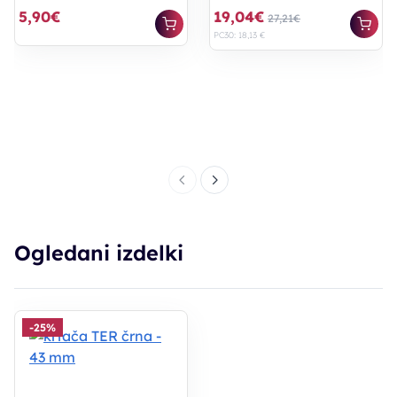
5,90€
19,04€
27,21€
PC30: 18,13 €
Ogledani izdelki
-25%