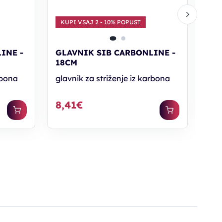
KU
KUPI VSAJ 2 - 10% POPUST
GL
20
INE -
GLAVNIK SIB CARBONLINE -
18CM
gla
rbona
glavnik za striženje iz karbona
8,
8,41€