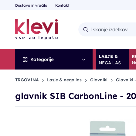
Dostava in vračilo
Kontakt
LASJE &
R
Kategorije
NEGA LAS
N
TRGOVINA
Lasje & nega las
Glavniki
Glavniki 
glavnik SIB CarbonLine - 2
POPUST