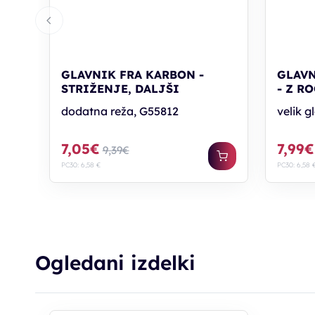
GLAVNIK FRA KARBON -
GLAVN
STRIŽENJE, DALJŠI
- Z R
dodatna reža, G55812
velik g
7,05€
7,99€
9,39€
PC30: 6,58 €
PC30: 6,58 
Ogledani izdelki