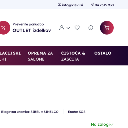
info@klevi.si
04 2315 930
Preverite ponudbo
Moj račun
Seznam želja
OUTLET izdelkov
LACIJSKI
OPREMA
ZA
ČISTOČA &
OSTALO
LKI
SALONE
ZAŠČITA
Blagovna znamka: SIBEL = SINELCO
Enota: KOS
Na zalogi