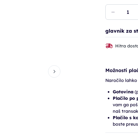
glavnik za s
Hitra dost
Možnosti plač
Naročilo lahko
Gotovina
(p
Plačilo po
vam ga pošl
naš transak
Plačilo s k
boste preus