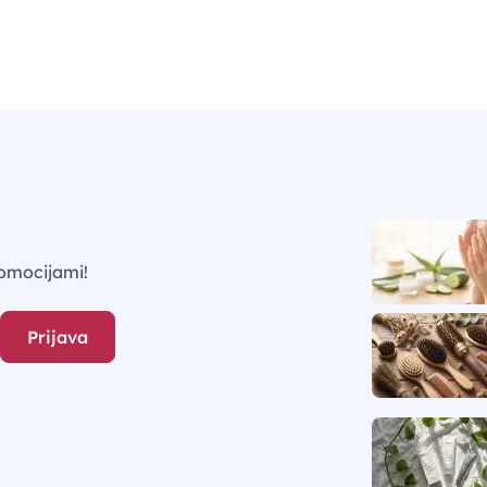
omocijami!
Prijava