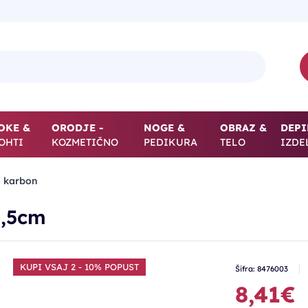
OKE &
ORODJE -
NOGE &
OBRAZ &
DEPI
OHTI
KOZMETIČNO
PEDIKURA
TELO
IZDE
- karbon
0,5cm
KUPI VSAJ 2 - 10% POPUST
Šifra: 8476003
8,41€