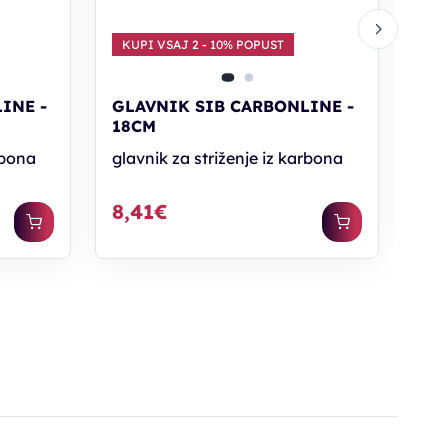
KU
KUPI VSAJ 2 - 10% POPUST
GL
20
INE -
GLAVNIK SIB CARBONLINE -
18CM
gla
rbona
glavnik za striženje iz karbona
8,
8,41€