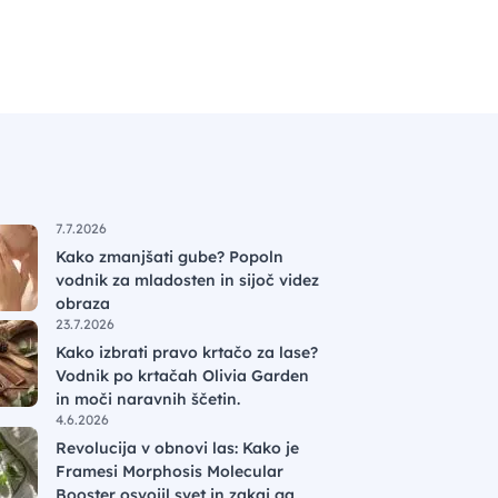
7.7.2026
Kako zmanjšati gube? Popoln
vodnik za mladosten in sijoč videz
obraza
23.7.2026
Kako izbrati pravo krtačo za lase?
Vodnik po krtačah Olivia Garden
in moči naravnih ščetin.
4.6.2026
Revolucija v obnovi las: Kako je
Framesi Morphosis Molecular
Booster osvojil svet in zakaj ga