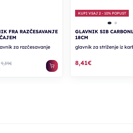
KUPI VSAJ 2 - 10% POPUST
IK FRA RAZČESAVANJE
GLAVNIK SIB CARBONL
OČAJEM
18CM
lavnik za razčesavanje
glavnik za striženje iz ka
8,41€
9,39€
€