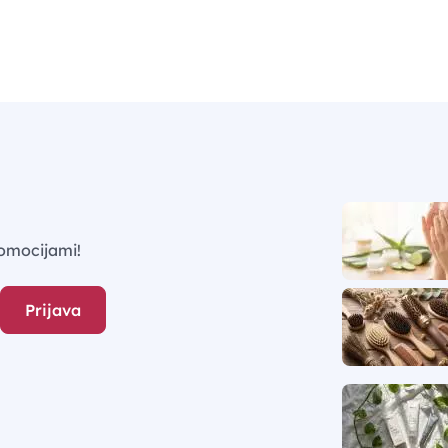
omocijami!
Prijava