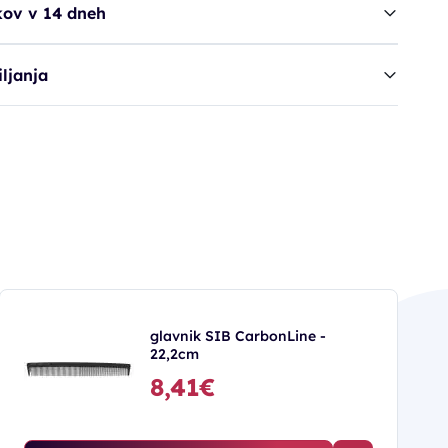
kov v 14 dneh
ljanja
glavnik SIB CarbonLine -
22,2cm
8,41€