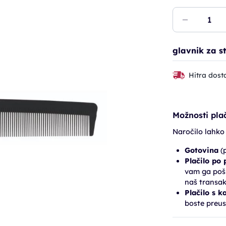
glavnik za s
Hitra dost
Možnosti plač
Naročilo lahko
Gotovina
(p
Plačilo po
vam ga pošl
naš transak
Plačilo s k
boste preus