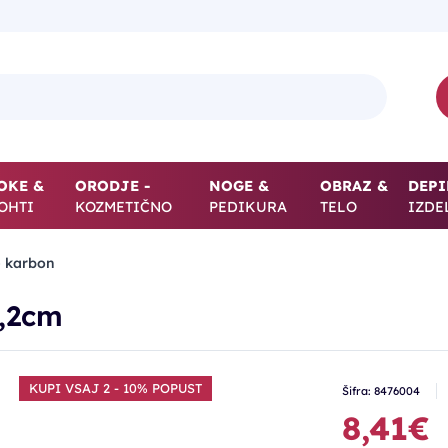
OKE &
ORODJE -
NOGE &
OBRAZ &
DEPI
OHTI
KOZMETIČNO
PEDIKURA
TELO
IZDE
- karbon
2,2cm
KUPI VSAJ 2 - 10% POPUST
Šifra: 8476004
8,41€