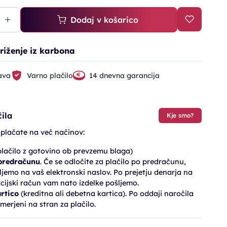
Dodaj v košarico
triženje iz karbona
ava
Varno plačilo
14 dnevna garancija
ila
Kje smo?
 plačate na več načinov:
lačilo z gotovino ob prevzemu blaga)
 predračunu
. Če se odločite za plačilo po predračunu,
jemo na vaš elektronski naslov. Po prejetju denarja na
cijski račun vam nato izdelke pošljemo.
artico
(kreditna ali debetna kartica). Po oddaji naročila
merjeni na stran za plačilo.