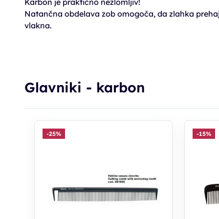
Karbon je praktično nezlomljiv!
Natančna obdelava zob omogoča, da zlahka prehajajo
vlakna.
Glavniki - karbon
-25%
-15%