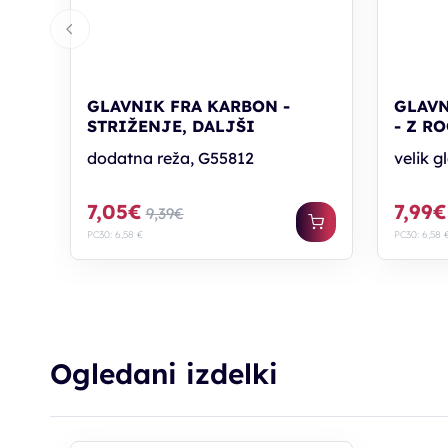
GLAVNIK FRA KARBON -
GLAVN
STRIŽENJE, DALJŠI
- Z R
dodatna reža, G55812
velik g
7,05€
7,99€
9,39€
PC30: 6,58 €
PC30: 6,58 
Ogledani izdelki