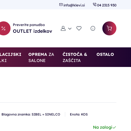
info@klevi.si
04 2315 930
Preverite ponudbo
Moj račun
Seznam želja
OUTLET izdelkov
LACIJSKI
OPREMA
ZA
ČISTOČA &
OSTALO
LKI
SALONE
ZAŠČITA
Blagovna znamka: SIBEL = SINELCO
Enota: KOS
Na zalogi