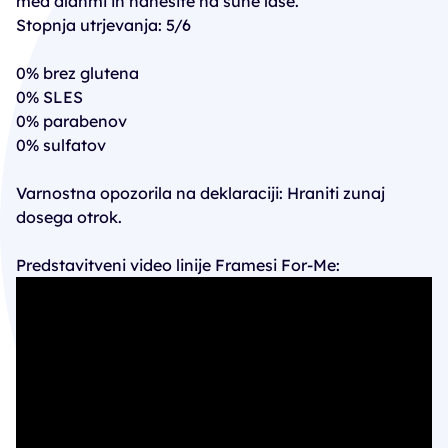
med dlanmi in nanesite na suhe lase.
Stopnja utrjevanja: 5/6
0% brez glutena
0% SLES
0% parabenov
0% sulfatov
Varnostna opozorila na deklaraciji: Hraniti zunaj
dosega otrok.
Predstavitveni video linije Framesi For-Me: