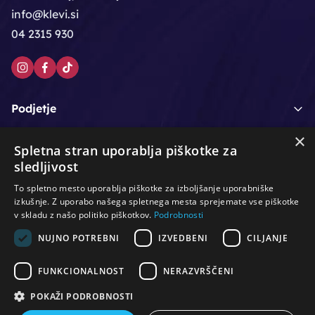
info@klevi.si
04 2315 930
Podjetje
×
Moj račun
Spletna stran uporablja piškotke za
sledljivost
Podpora strankam
To spletno mesto uporablja piškotke za izboljšanje uporabniške
izkušnje. Z uporabo našega spletnega mesta sprejemate vse piškotke
v skladu z našo politiko piškotkov.
Podrobnosti
NUJNO POTREBNI
IZVEDBENI
CILJANJE
/
/
/
Lasje & nega las
Roke & nohti
Orodje - kozmetično
/
/
/
Noge & pedikura
Obraz & telo
Depilacijski izdelki
FUNKCIONALNOST
NERAZVRŠČENI
/
/
Oprema za salone
Čistoča & zaščita
Ostalo
POKAŽI PODROBNOSTI