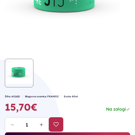
Šifra: A01620
Blagovna znamka: FRAMESI
Enota: 80ml
15,70€
Na zalogi