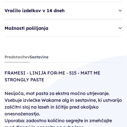
Vračilo izdelkov v 14 dneh
Možnosti pošiljanja
manipulator FRA 515 - Matt Me Str. Paste
Predstavitev
Sestavine
15,70€
FRAMESI - LINIJA FOR-ME - 515 - MATT ME
STRONGLY PASTE
Nesijoča, mat pasta za ekstra močno utrjevanje.
Vsebuje izvlečke Wakame alg in sestavine, ki ustvarijo
zaščitni sloj na laseh in ščitijo pred okoljsko
onesnaženostjo.
Uporaba: zadostno količino segrejte in zmehčajte