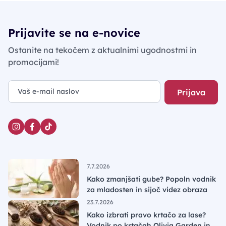
Prijavite se na e-novice
Ostanite na tekočem z aktualnimi ugodnostmi in
promocijami!
Prijava
7.7.2026
Kako zmanjšati gube? Popoln vodnik
za mladosten in sijoč videz obraza
23.7.2026
Kako izbrati pravo krtačo za lase?
Vodnik po krtačah Olivia Garden in