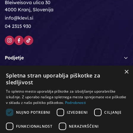
Bleiweisova ulica 30
4000 Kranj, Slovenija
info@klevi.si
04 2315 930
Podjetje
×
Moj račun
Spletna stran uporablja piškotke za
sledljivost
Podpora strankam
To spletno mesto uporablja piškotke za izboljšanje uporabniške
izkušnje. Z uporabo našega spletnega mesta sprejemate vse piškotke
v skladu z našo politiko piškotkov.
Podrobnosti
NUJNO POTREBNI
IZVEDBENI
CILJANJE
/
/
/
Lasje & nega las
Roke & nohti
Orodje - kozmetično
/
/
/
Noge & pedikura
Obraz & telo
Depilacijski izdelki
FUNKCIONALNOST
NERAZVRŠČENI
/
/
Oprema za salone
Čistoča & zaščita
Ostalo