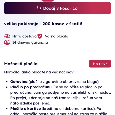
Dodaj v košarico
veliko pakiranje - 200 kosov v škatli!
Hitra dostava
Varno plačilo
14 dnevna garancija
Možnosti plačila
Kje smo?
Naročilo lahko plačate na več načinov:
Gotovina
(plačilo z gotovino ob prevzemu blaga)
Plačilo po predračunu
. Če se odločite za plačilo po
predračunu, vam ga pošljemo na vaš elektronski naslov.
Po prejetju denarja na naš transakcijski račun vam
nato izdelke pošljemo.
Plačilo s kartico
(kreditna ali debetna kartica). Po
oddaji naročila boste preusmerjeni na stran za plačilo.