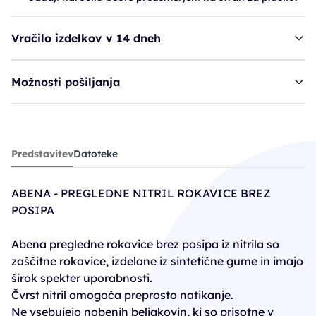
Vračilo izdelkov v 14 dneh
Možnosti pošiljanja
rokavice ABE nitril, modre - XS (5-6) VP
Predstavitev
Datoteke
10,42€
13,90€
ABENA - PREGLEDNE NITRIL ROKAVICE BREZ
PC30: 9,72€
POSIPA
Abena pregledne rokavice brez posipa iz nitrila so
zaščitne rokavice, izdelane iz sintetične gume in imajo
širok spekter uporabnosti.
Čvrst nitril omogoča preprosto natikanje.
Ne vsebujejo nobenih beljakovin, ki so prisotne v