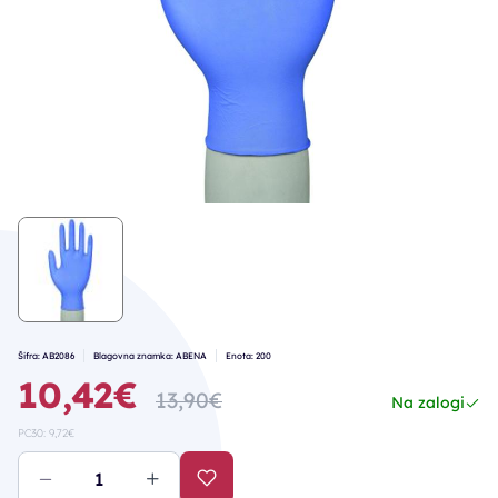
Šifra: AB2086
Blagovna znamka: ABENA
Enota: 200
10,42€
13,90€
Na zalogi
PC30: 9,72€