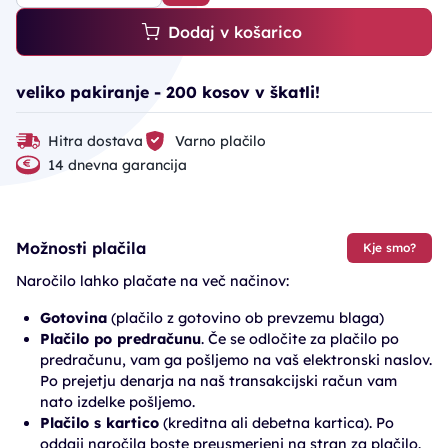
Dodaj v košarico
veliko pakiranje - 200 kosov v škatli!
Hitra dostava
Varno plačilo
14 dnevna garancija
Možnosti plačila
Kje smo?
Naročilo lahko plačate na več načinov:
Gotovina
(plačilo z gotovino ob prevzemu blaga)
Plačilo po predračunu
. Če se odločite za plačilo po
predračunu, vam ga pošljemo na vaš elektronski naslov.
Po prejetju denarja na naš transakcijski račun vam
nato izdelke pošljemo.
Plačilo s kartico
(kreditna ali debetna kartica). Po
oddaji naročila boste preusmerjeni na stran za plačilo.