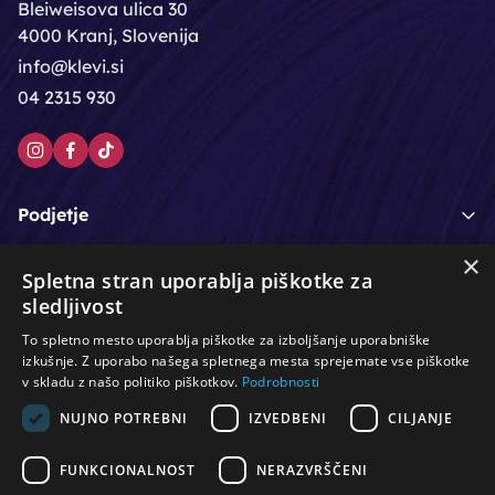
Bleiweisova ulica 30
4000 Kranj, Slovenija
info@klevi.si
04 2315 930
Podjetje
×
Moj račun
Spletna stran uporablja piškotke za
sledljivost
Podpora strankam
To spletno mesto uporablja piškotke za izboljšanje uporabniške
izkušnje. Z uporabo našega spletnega mesta sprejemate vse piškotke
v skladu z našo politiko piškotkov.
Podrobnosti
NUJNO POTREBNI
IZVEDBENI
CILJANJE
/
/
/
Lasje & nega las
Roke & nohti
Orodje - kozmetično
/
/
/
Noge & pedikura
Obraz & telo
Depilacijski izdelki
FUNKCIONALNOST
NERAZVRŠČENI
/
/
Oprema za salone
Čistoča & zaščita
Ostalo