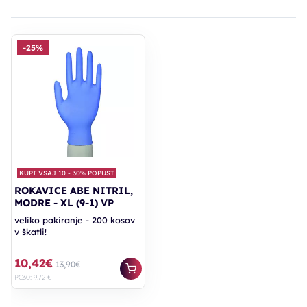
-25%
KUPI VSAJ 10 - 30% POPUST
ROKAVICE ABE NITRIL,
MODRE - XL (9-1) VP
veliko pakiranje - 200 kosov
v škatli!
10,42€
13,90€
PC30: 9,72 €