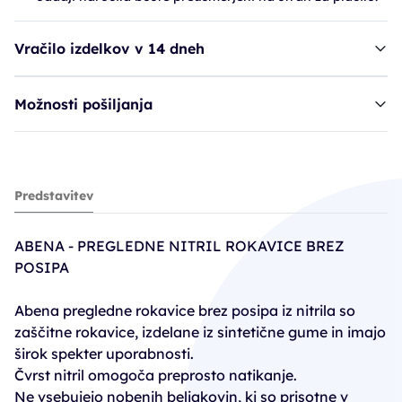
Vračilo izdelkov v 14 dneh
Možnosti pošiljanja
rokavice ABE nitril, modre - XL (9-1) VP
Predstavitev
10,42€
13,90€
ABENA - PREGLEDNE NITRIL ROKAVICE BREZ
PC30: 9,72€
POSIPA
Abena pregledne rokavice brez posipa iz nitrila so
zaščitne rokavice, izdelane iz sintetične gume in imajo
širok spekter uporabnosti.
Čvrst nitril omogoča preprosto natikanje.
Ne vsebujejo nobenih beljakovin, ki so prisotne v