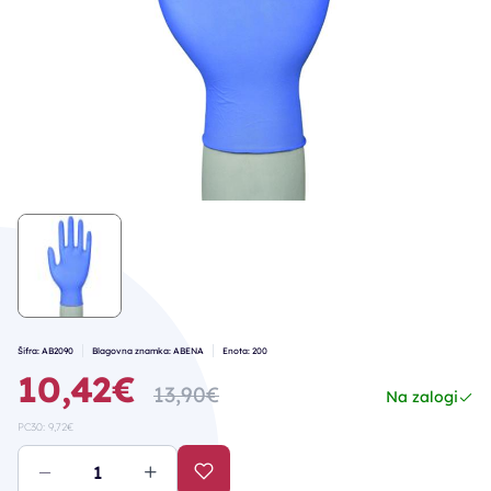
Šifra: AB2090
Blagovna znamka: ABENA
Enota: 200
10,42€
13,90€
Na zalogi
PC30: 9,72€