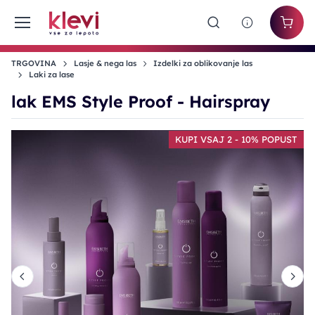
TRGOVINA
Lasje & nega las
Izdelki za oblikovanje las
Laki za lase
lak EMS Style Proof - Hairspray
T
KUPI VSAJ 2 - 10% POPUST