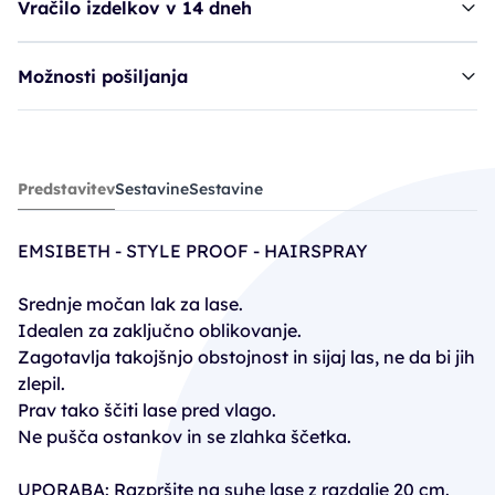
Vračilo izdelkov v 14 dneh
Možnosti pošiljanja
lak EMS Style Proof - Hairspray
Predstavitev
Sestavine
Sestavine
18,20€
EMSIBETH - STYLE PROOF - HAIRSPRAY
Srednje močan lak za lase.
Idealen za zaključno oblikovanje.
Zagotavlja takojšnjo obstojnost in sijaj las, ne da bi jih
zlepil.
Prav tako ščiti lase pred vlago.
Ne pušča ostankov in se zlahka ščetka.
UPORABA: Razpršite na suhe lase z razdalje 20 cm.