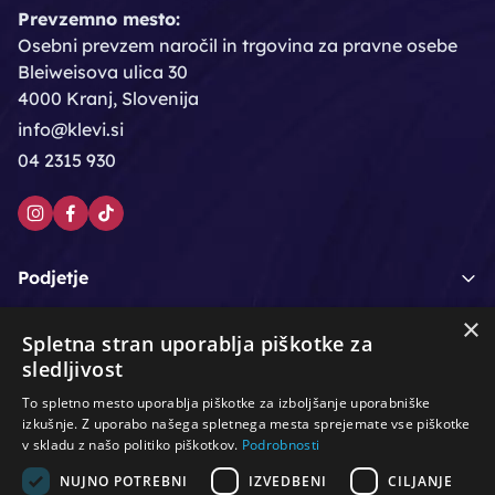
Prevzemno mesto:
Osebni prevzem naročil in trgovina za pravne osebe
Bleiweisova ulica 30
4000 Kranj, Slovenija
info@klevi.si
04 2315 930
Podjetje
×
Moj račun
Spletna stran uporablja piškotke za
sledljivost
Podpora strankam
To spletno mesto uporablja piškotke za izboljšanje uporabniške
izkušnje. Z uporabo našega spletnega mesta sprejemate vse piškotke
v skladu z našo politiko piškotkov.
Podrobnosti
NUJNO POTREBNI
IZVEDBENI
CILJANJE
/
/
/
Lasje & nega las
Roke & nohti
Orodje - kozmetično