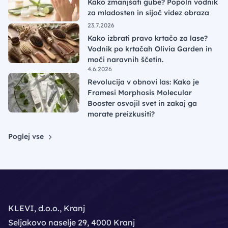
Kako zmanjšati gube? Popoln vodnik
za mladosten in sijoč videz obraza
23.7.2026
Kako izbrati pravo krtačo za lase?
Vodnik po krtačah Olivia Garden in
moči naravnih ščetin.
4.6.2026
Revolucija v obnovi las: Kako je
Framesi Morphosis Molecular
Booster osvojil svet in zakaj ga
morate preizkusiti?
Poglej vse
KLEVI, d.o.o., Kranj
Seljakovo naselje 29, 4000 Kranj