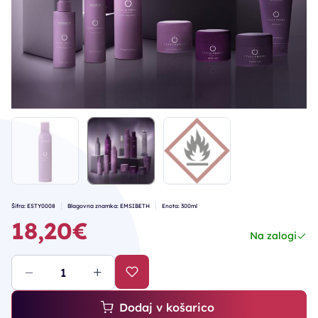
Šifra: ESTY0008
Blagovna znamka: EMSIBETH
Enota: 300ml
18,20€
Na zalogi
Dodaj v košarico