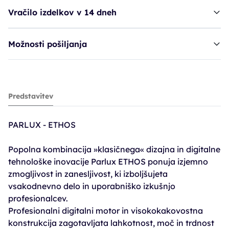
Vračilo izdelkov v 14 dneh
Možnosti pošiljanja
fen PAR Ethos - Lilac*
Predstavitev
188,93€
269,90€
PARLUX - ETHOS
PC30: 202,42€
Popolna kombinacija »klasičnega« dizajna in digitalne
tehnološke inovacije Parlux ETHOS ponuja izjemno
zmogljivost in zanesljivost, ki izboljšujeta
vsakodnevno delo in uporabniško izkušnjo
profesionalcev.
Profesionalni digitalni motor in visokokakovostna
konstrukcija zagotavljata lahkotnost, moč in trdnost