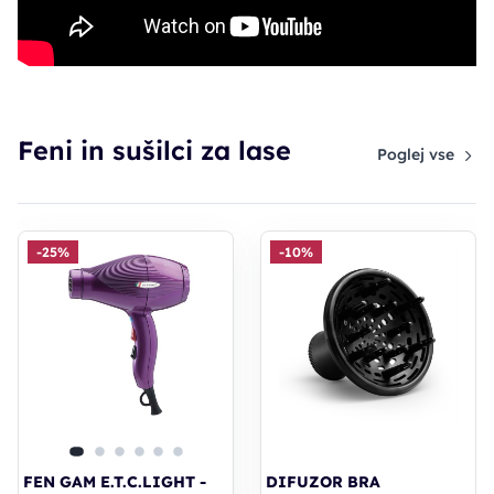
Feni in sušilci za lase
Poglej vse
-25%
-10%
FEN GAM E.T.C.LIGHT -
DIFUZOR BRA