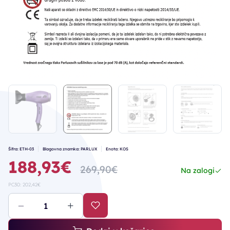
Šifra: ETH-03
Blagovna znamka: PARLUX
Enota: KOS
188,93€
269,90€
Na zalogi
PC30: 202,42€