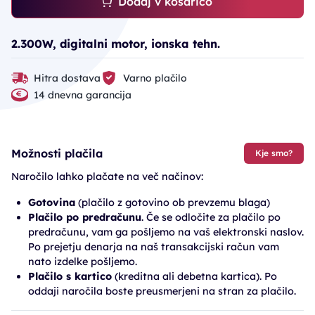
Dodaj v košarico
2.300W, digitalni motor, ionska tehn.
Hitra dostava
Varno plačilo
14 dnevna garancija
Možnosti plačila
Kje smo?
Naročilo lahko plačate na več načinov:
Gotovina
(plačilo z gotovino ob prevzemu blaga)
Plačilo po predračunu
. Če se odločite za plačilo po
predračunu, vam ga pošljemo na vaš elektronski naslov.
Po prejetju denarja na naš transakcijski račun vam
nato izdelke pošljemo.
Plačilo s kartico
(kreditna ali debetna kartica). Po
oddaji naročila boste preusmerjeni na stran za plačilo.