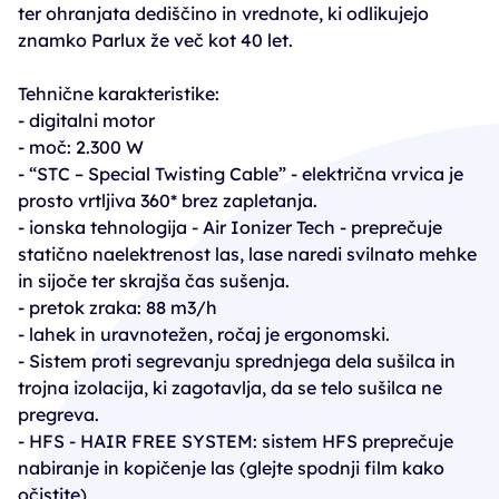
ter ohranjata dediščino in vrednote, ki odlikujejo
znamko Parlux že več kot 40 let.
Tehnične karakteristike:
- digitalni motor
- moč: 2.300 W
- “STC – Special Twisting Cable” - električna vrvica je
prosto vrtljiva 360* brez zapletanja.
- ionska tehnologija - Air Ionizer Tech - preprečuje
statično naelektrenost las, lase naredi svilnato mehke
in sijoče ter skrajša čas sušenja.
- pretok zraka: 88 m3/h
- lahek in uravnotežen, ročaj je ergonomski.
- Sistem proti segrevanju sprednjega dela sušilca in
trojna izolacija, ki zagotavlja, da se telo sušilca ne
pregreva.
- HFS - HAIR FREE SYSTEM: sistem HFS preprečuje
nabiranje in kopičenje las (glejte spodnji film kako
očistite)