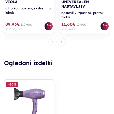
VIOLA
UNIVERZALEN -
NASTAVLJIV
ultra kompakten, ekstremno
lahek
nastavljiv izpust oz. pretok
zraka
89,93€
11,60€
119,90€
12,90€
PC30: 82,42 €
PC30: 9,67 €
Ogledani izdelki
-30%