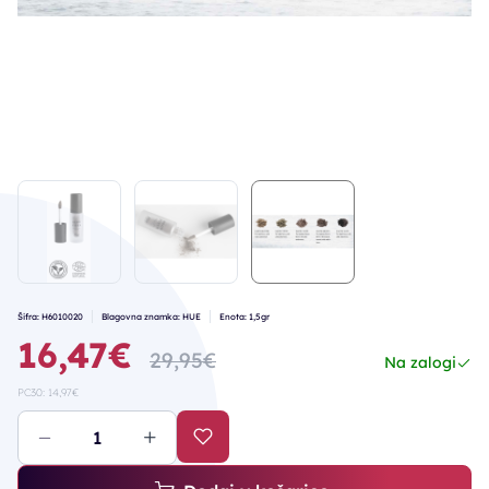
Šifra: H6010020
Blagovna znamka: HUE
Enota: 1,5gr
16,47€
29,95€
Na zalogi
PC30: 14,97€