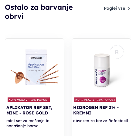
Ostalo za barvanje
Poglej vse
obrvi
Želim prejemati e-poštna sporočila o artiklih, storitvah in
ponudbah, ki bi me morebiti zanimala.
Vašo zasebnost jemljemo zelo resno. Informacije, ki nam jih boste posredovali, bomo hranili v skladu s
splošno uredbo EU o varstvu osebnih podatkov (GDPR) (EU) 2016/679. S prijavo na e-novice se
strinjate, da vam pošiljamo transakcijska in promocijska e-poštna sporočila.
ŽELIM 15 % POPUST
*Popust velja samo za izdelke Hair Syrup in se ne sešteva z drugimi popusti.
KUPI VSAJ 2 - 10% POPUST
KUPI VSAJ 2 - 15% POPUST
APLIKATOR REF SET,
HIDROGEN REF 3% -
MINI - ROSE GOLD
KREMNI
mini set za mešanje in
obvezen za barve Refectocil
nanašanje barve