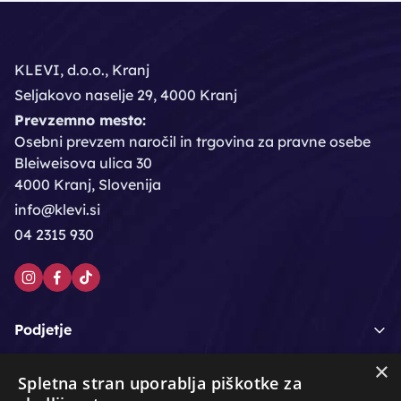
KLEVI, d.o.o., Kranj
Seljakovo naselje 29, 4000 Kranj
Prevzemno mesto:
Osebni prevzem naročil in trgovina za pravne osebe
Bleiweisova ulica 30
4000 Kranj, Slovenija
info@klevi.si
04 2315 930
Podjetje
×
Moj račun
Spletna stran uporablja piškotke za