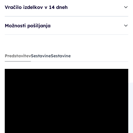
Vračilo izdelkov v 14 dneh
Možnosti pošiljanja
korektor za obrvi HUE Earth Slate
Predstavitev
Sestavine
Sestavine
16,47€
29,95€
PC30: 14,97€