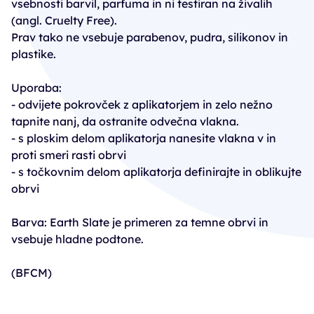
vsebnosti barvil, parfuma in ni testiran na živalih
(angl. Cruelty Free).
PREJMITE -15 % NA HAIR SYRUP
Prav tako ne vsebuje parabenov, pudra, silikonov in
IZDELKE!
plastike.
Uporaba:
- odvijete pokrovček z aplikatorjem in zelo nežno
tapnite nanj, da ostranite odvečna vlakna.
- s ploskim delom aplikatorja nanesite vlakna v in
proti smeri rasti obrvi
- s točkovnim delom aplikatorja definirajte in oblikujte
obrvi
Barva: Earth Slate je primeren za temne obrvi in
vsebuje hladne podtone.
Prijavite se na e-novice in si
(BFCM)
zagotovite
ekskluziven 15 % popust
za svoj prvi
H
air Syrup ritual
.