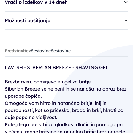
Vračilo izdelkov v 14 dneh
Možnosti pošiljanja
gel za britje LAV Siberian Breeze
Predstavitev
Sestavine
Sestavine
6,80€
LAVISH - SIBERIAN BREEZE - SHAVING GEL
Brezbarven, pomirjevalen gel za britje.
Siberian Breeze se ne peni in se nanaša na obraz brez
uporabe čopiča.
Omogoča vam hitro in natančno britje linij in
podrobnosti, kot so pričeska, brada in brki, hkrati pa
daje popolno vidljivost.
Poleg tega poskrbi za gladkost dlačic in pomaga pri
vlečenju ravne britvice za popolno britje brez pordele