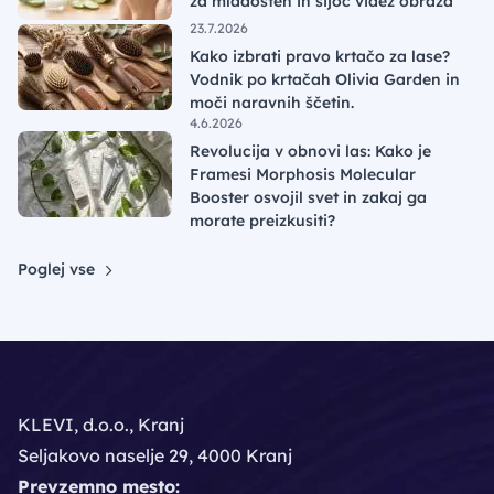
za mladosten in sijoč videz obraza
23.7.2026
Kako izbrati pravo krtačo za lase?
Vodnik po krtačah Olivia Garden in
moči naravnih ščetin.
4.6.2026
Revolucija v obnovi las: Kako je
Framesi Morphosis Molecular
Booster osvojil svet in zakaj ga
morate preizkusiti?
Poglej vse
KLEVI, d.o.o., Kranj
Seljakovo naselje 29, 4000 Kranj
Prevzemno mesto: