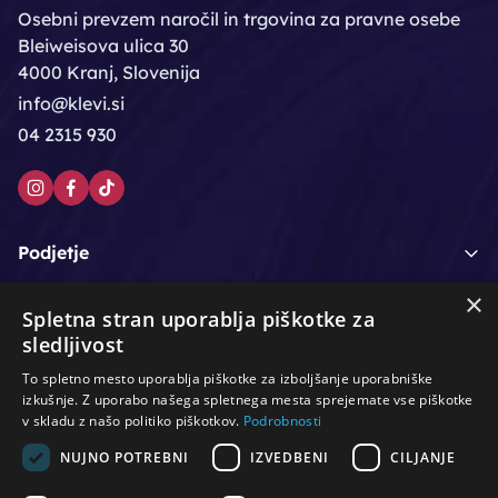
Osebni prevzem naročil in trgovina za pravne osebe
Bleiweisova ulica 30
4000 Kranj, Slovenija
info@klevi.si
04 2315 930
Podjetje
×
Moj račun
Spletna stran uporablja piškotke za
sledljivost
Podpora strankam
To spletno mesto uporablja piškotke za izboljšanje uporabniške
izkušnje. Z uporabo našega spletnega mesta sprejemate vse piškotke
v skladu z našo politiko piškotkov.
Podrobnosti
NUJNO POTREBNI
IZVEDBENI
CILJANJE
/
/
/
Lasje & nega las
Roke & nohti
Orodje - kozmetično
/
/
/
Noge & pedikura
Obraz & telo
Depilacijski izdelki