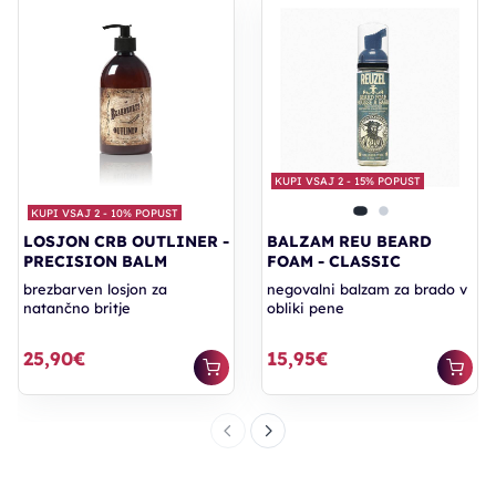
KUPI VSAJ 2 - 15% POPUST
KUPI VSAJ 2 - 10% POPUST
LOSJON CRB OUTLINER -
BALZAM REU BEARD
PRECISION BALM
FOAM - CLASSIC
brezbarven losjon za
negovalni balzam za brado v
natančno britje
obliki pene
25,90€
15,95€