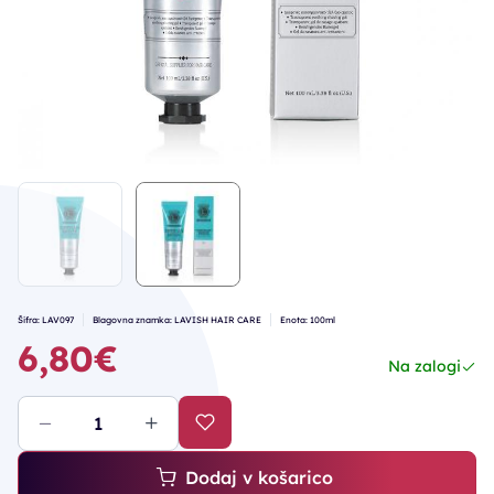
Šifra: LAV097
Blagovna znamka: LAVISH HAIR CARE
Enota: 100ml
6,80€
Na zalogi
Dodaj v košarico