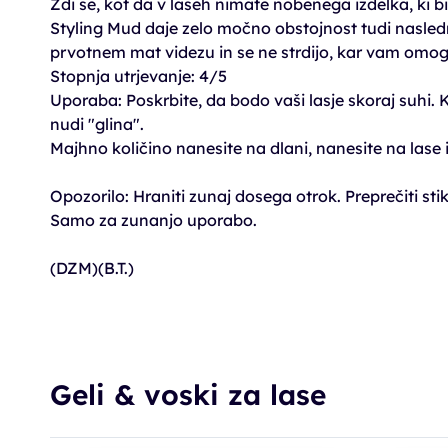
Zdi se, kot da v laseh nimate nobenega izdelka, ki b
Styling Mud daje zelo močno obstojnost tudi nasledn
prvotnem mat videzu in se ne strdijo, kar vam omog
Stopnja utrjevanje: 4/5
Uporaba: Poskrbite, da bodo vaši lasje skoraj suhi. Ko
nudi "glina".
Majhno količino nanesite na dlani, nanesite na lase 
Opozorilo: Hraniti zunaj dosega otrok. Preprečiti stik 
Samo za zunanjo uporabo.
(DZM)(B.T.)
Geli & voski za lase