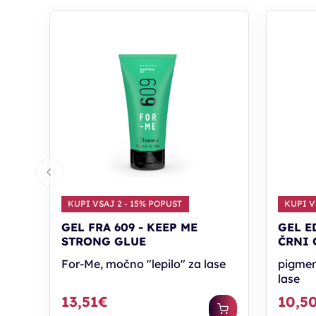
KUPI VSAJ 2 - 15% POPUST
KUPI V
GEL FRA 609 - KEEP ME
GEL E
STRONG GLUE
ČRNI 
For-Me, močno "lepilo" za lase
pigment
lase
13,51€
10,5