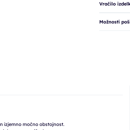
Vračilo izdel
Možnosti poši
z in izjemno močno obstojnost.