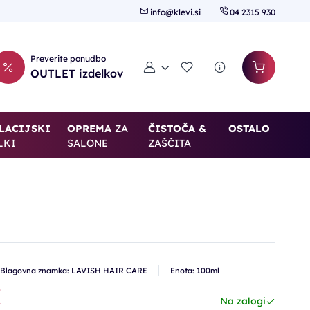
info@klevi.si
04 2315 930
Preverite ponudbo
Moj račun
Seznam želja
OUTLET izdelkov
LACIJSKI
OPREMA
ZA
ČISTOČA &
OSTALO
LKI
SALONE
ZAŠČITA
Blagovna znamka: LAVISH HAIR CARE
Enota: 100ml
€
Na zalogi