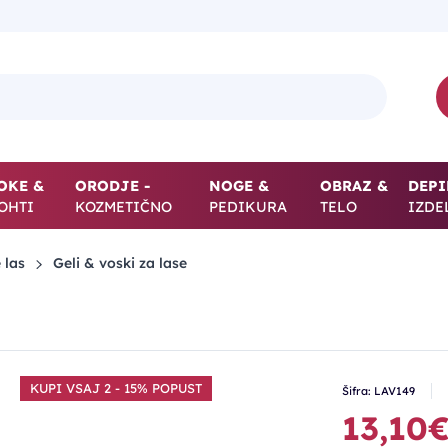
OKE &
ORODJE -
NOGE &
OBRAZ &
DEPI
OHTI
KOZMETIČNO
PEDIKURA
TELO
IZDE
 las
Geli & voski za lase
KUPI VSAJ 2 - 15% POPUST
Šifra: LAV149
13,10