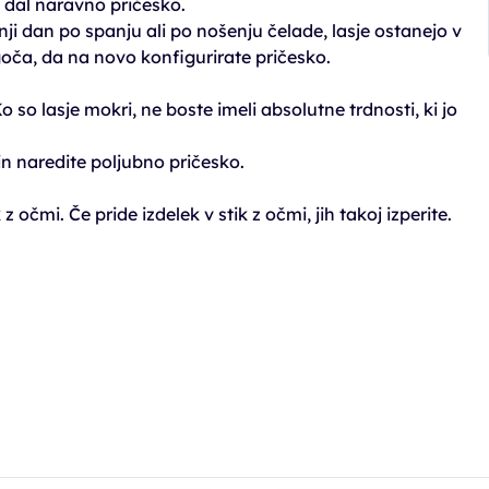
i dal naravno pričesko.
ji dan po spanju ali po nošenju čelade, lasje ostanejo v
oča, da na novo konfigurirate pričesko.
 so lasje mokri, ne boste imeli absolutne trdnosti, ki jo
in naredite poljubno pričesko.
z očmi. Če pride izdelek v stik z očmi, jih takoj izperite.