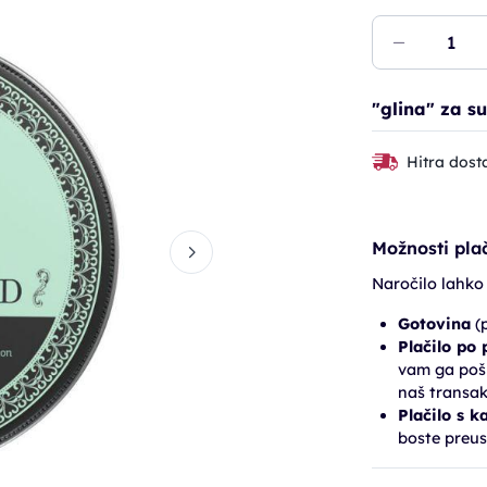
"glina" za su
Hitra dost
Možnosti plač
Naročilo lahko
Gotovina
(p
Plačilo po
vam ga pošl
naš transak
Plačilo s k
boste preus