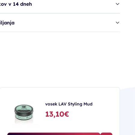
kov v 14 dneh
ljanja
vosek LAV Styling Mud
13,10€