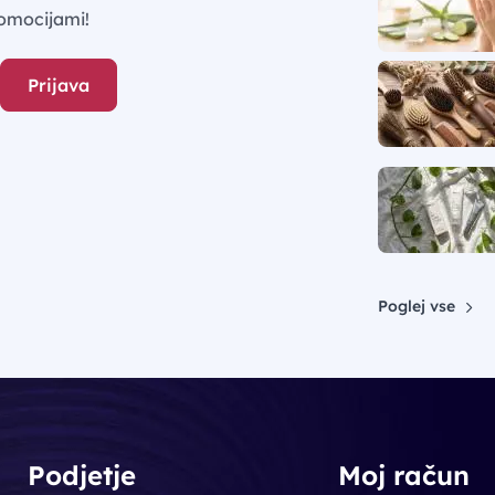
omocijami!
Prijava
Poglej vse
Podjetje
Moj račun