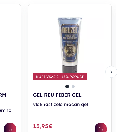
KU
MA
PA
gum
14
KUPI VSAJ 2 - 15% POPUST
IRM
GEL REU FIBER GEL
vlaknast zelo močan gel
tremno
15,95€