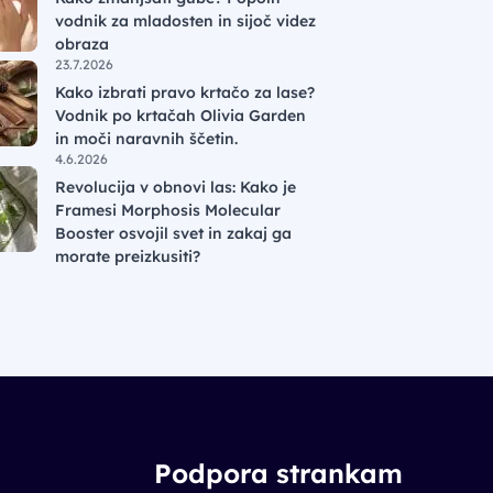
vodnik za mladosten in sijoč videz
obraza
23.7.2026
Kako izbrati pravo krtačo za lase?
Vodnik po krtačah Olivia Garden
in moči naravnih ščetin.
4.6.2026
Revolucija v obnovi las: Kako je
Framesi Morphosis Molecular
Booster osvojil svet in zakaj ga
morate preizkusiti?
Podpora strankam