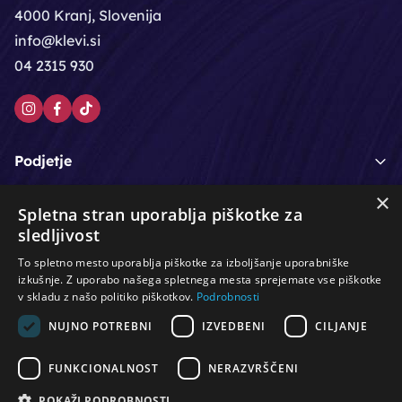
4000 Kranj, Slovenija
info@klevi.si
04 2315 930
Podjetje
×
Moj račun
Spletna stran uporablja piškotke za
sledljivost
Podpora strankam
To spletno mesto uporablja piškotke za izboljšanje uporabniške
izkušnje. Z uporabo našega spletnega mesta sprejemate vse piškotke
v skladu z našo politiko piškotkov.
Podrobnosti
NUJNO POTREBNI
IZVEDBENI
CILJANJE
/
/
/
Lasje & nega las
Roke & nohti
Orodje - kozmetično
/
/
/
Noge & pedikura
Obraz & telo
Depilacijski izdelki
FUNKCIONALNOST
NERAZVRŠČENI
/
/
Oprema za salone
Čistoča & zaščita
Ostalo
POKAŽI PODROBNOSTI