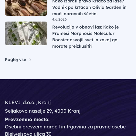
Kako izbrati pravo krtačo za lase?
Vodnik po krtačah Olivia Garden in
moči naravnih ščetin.
4.6.2026
Revolucija v obnovi las: Kako je
Framesi Morphosis Molecular
Booster osvojil svet in zakaj ga
morate preizkusiti?
Poglej vse
KLEVI, d.o.o., Kranj
Seljakovo naselje 29, 4000 Kranj
Prevzemno mesto:
Osebni prevzem naročil in trgovina za pravne osebe
Bleiweisova ulica 30