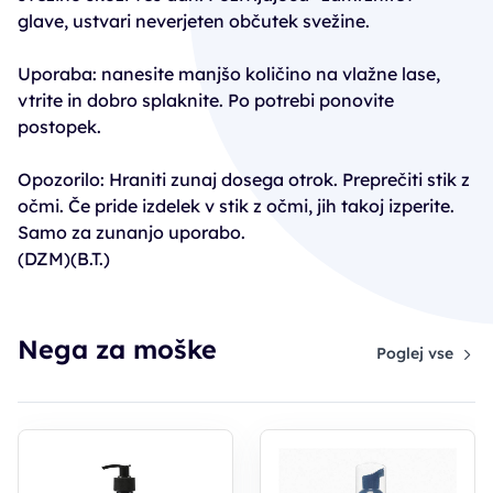
glave, ustvari neverjeten občutek svežine.
Uporaba: nanesite manjšo količino na vlažne lase,
vtrite in dobro splaknite. Po potrebi ponovite
postopek.
Opozorilo: Hraniti zunaj dosega otrok. Preprečiti stik z
očmi. Če pride izdelek v stik z očmi, jih takoj izperite.
Samo za zunanjo uporabo.
(DZM)(B.T.)
Nega za moške
Poglej vse