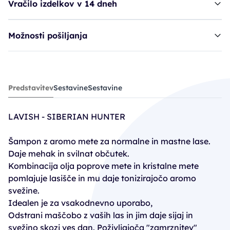
Vračilo izdelkov v 14 dneh
Možnosti pošiljanja
šampon LAV Siberian HUNTER
Predstavitev
Sestavine
Sestavine
13,10€
LAVISH - SIBERIAN HUNTER
Šampon z aromo mete za normalne in mastne lase.
Daje mehak in svilnat občutek.
Kombinacija olja poprove mete in kristalne mete
pomlajuje lasišče in mu daje tonizirajočo aromo
svežine.
Idealen je za vsakodnevno uporabo,
Odstrani maščobo z vaših las in jim daje sijaj in
svežino skozi ves dan. Poživljajoča "zamrznitev"