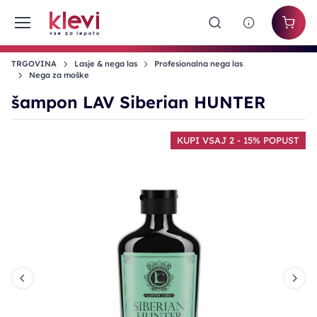
TRGOVINA
Lasje & nega las
Profesionalna nega las
Nega za moške
šampon LAV Siberian HUNTER
ST
KUPI VSAJ 2 - 15% POPUST