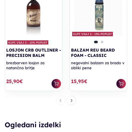
KUPI VSAJ 2 - 15% POPUST
KUPI VSAJ 2 - 10% POPUST
LOSJON CRB OUTLINER -
BALZAM REU BEARD
PRECISION BALM
FOAM - CLASSIC
brezbarven losjon za
negovalni balzam za brado v
natančno britje
obliki pene
25,90€
15,95€
Ogledani izdelki