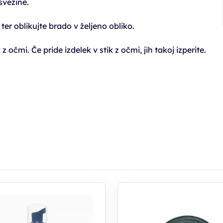
svežine.
ter oblikujte brado v željeno obliko.
z očmi. Če pride izdelek v stik z očmi, jih takoj izperite.