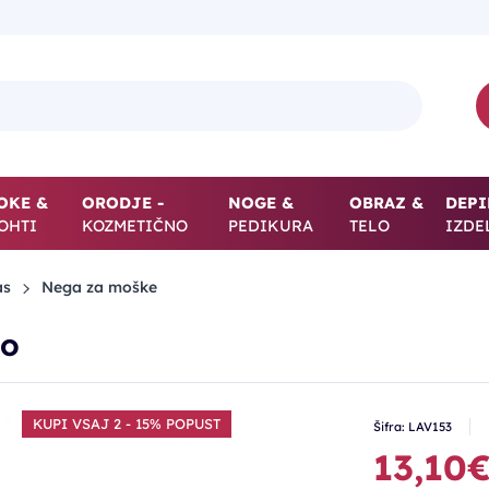
OKE &
ORODJE -
NOGE &
OBRAZ &
DEPI
OHTI
KOZMETIČNO
PEDIKURA
TELO
IZDE
as
Nega za moške
do
KUPI VSAJ 2 - 15% POPUST
Šifra: LAV153
13,10