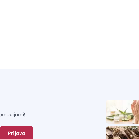
omocijami!
Prijava