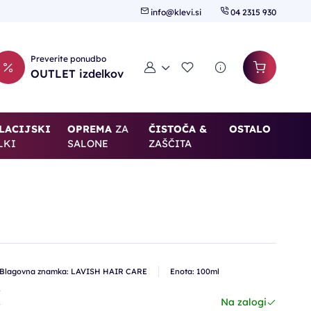
info@klevi.si
04 2315 930
Preverite ponudbo
Moj račun
Seznam želja
OUTLET izdelkov
LACIJSKI
OPREMA
ZA
ČISTOČA &
OSTALO
LKI
SALONE
ZAŠČITA
Blagovna znamka: LAVISH HAIR CARE
Enota: 100ml
€
Na zalogi