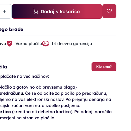
Dodaj v košarico
ego brade
ava
Varno plačilo
14 dnevna garancija
ila
Kje smo?
 plačate na več načinov:
lačilo z gotovino ob prevzemu blaga)
 predračunu
. Če se odločite za plačilo po predračunu,
jemo na vaš elektronski naslov. Po prejetju denarja na
cijski račun vam nato izdelke pošljemo.
artico
(kreditna ali debetna kartica). Po oddaji naročila
merjeni na stran za plačilo.