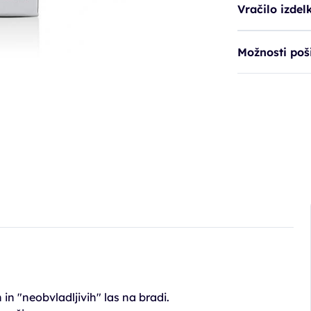
Vračilo izdel
Možnosti poši
in "neobvladljivih" las na bradi.