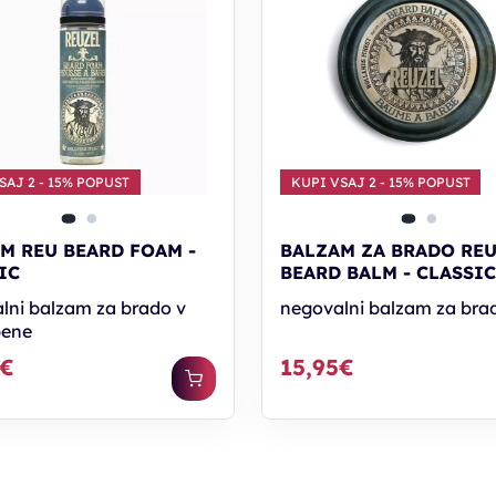
SAJ 2 - 15% POPUST
KUPI VSAJ 2 - 15% POPUST
M REU BEARD FOAM -
BALZAM ZA BRADO RE
IC
BEARD BALM - CLASSI
lni balzam za brado v
negovalni balzam za bra
pene
5€
15,95€