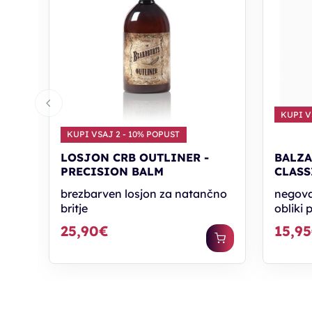
KUPI V
KUPI VSAJ 2 - 10% POPUST
LOSJON CRB OUTLINER -
BALZA
PRECISION BALM
CLASS
brezbarven losjon za natančno
negova
britje
obliki 
25,90€
15,9