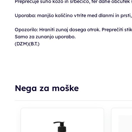
Preprečuje suho kožo in srbečico, ter dahe občutek 
Uporaba: manjšo količino vtrite med dlanmi in prsti, 
Opozorilo: Hraniti zunaj dosega otrok. Preprečiti stik 
Samo za zunanjo uporabo.
(DZM)(B.T.)
Nega za moške