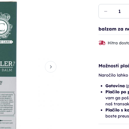
balzam za n
Hitra dost
Možnosti plač
Naročilo lahko
Gotovina
(p
Plačilo po
vam ga pošl
naš transak
Plačilo s k
boste preus