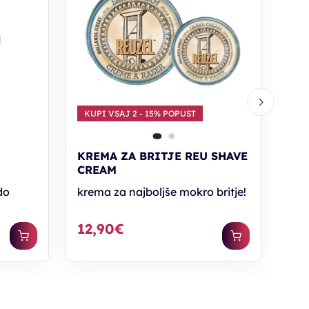
CR
kre
23
KUPI VSAJ 2 - 15% POPUST
U
KREMA ZA BRITJE REU SHAVE
C
CREAM
do
krema za najboljše mokro britje!
12,90€