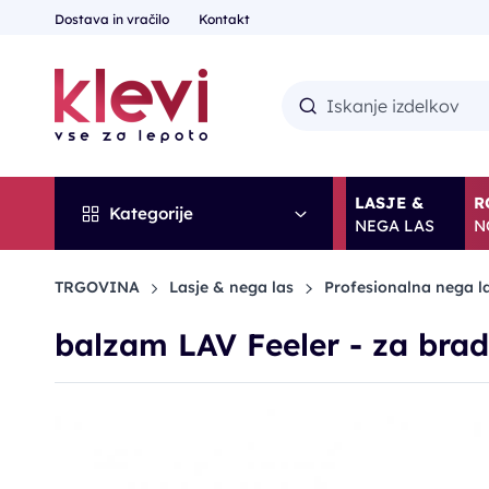
Dostava in vračilo
Kontakt
LASJE &
R
Kategorije
NEGA LAS
N
TRGOVINA
Lasje & nega las
Profesionalna nega l
balzam LAV Feeler - za bra
POPUST