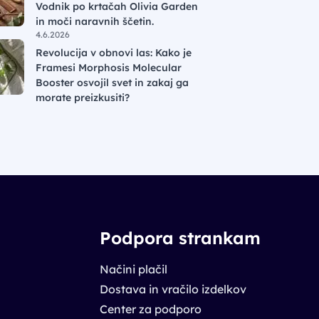
Vodnik po krtačah Olivia Garden
in moči naravnih ščetin.
4.6.2026
Revolucija v obnovi las: Kako je
Framesi Morphosis Molecular
Booster osvojil svet in zakaj ga
morate preizkusiti?
Podpora strankam
Načini plačil
Dostava in vračilo izdelkov
Center za podporo