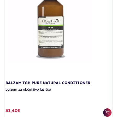
B
b
BALZAM TGH PURE NATURAL CONDITIONER
balzam za občutljivo lasišče
2
31,40€