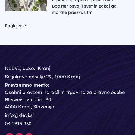
Booster osvojil svet in zakaj ga
morate preizkusiti?
Poglej vse
KLEVI, d.o.o., Kranj
Seljakovo naselje 29, 4000 Kranj
Prevzemno mesto:
Osebni prevzem naročil in trgovina za pravne osebe
Bleiweisova ulica 30
4000 Kranj, Slovenija
info@klevi.si
04 2315 930