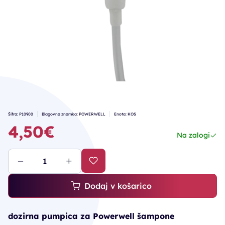
Šifra: P10900
Blagovna znamka: POWERWELL
Enota: KOS
4,50€
Na zalogi
Dodaj v košarico
dozirna pumpica za Powerwell šampone