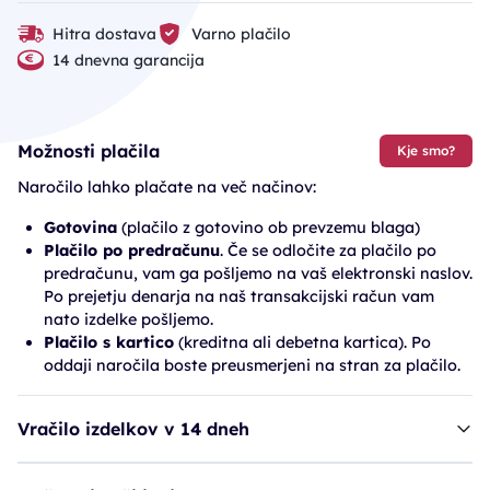
Hitra dostava
Varno plačilo
14 dnevna garancija
Možnosti plačila
Kje smo?
Naročilo lahko plačate na več načinov:
Gotovina
(plačilo z gotovino ob prevzemu blaga)
Plačilo po predračunu
. Če se odločite za plačilo po
predračunu, vam ga pošljemo na vaš elektronski naslov.
Po prejetju denarja na naš transakcijski račun vam
nato izdelke pošljemo.
Plačilo s kartico
(kreditna ali debetna kartica). Po
oddaji naročila boste preusmerjeni na stran za plačilo.
Vračilo izdelkov v 14 dneh