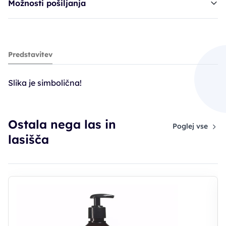
Možnosti pošiljanja
pumpica POW dozirna za 1L šampona
Predstavitev
4,50€
Slika je simbolična!
Ostala nega las in
Poglej vse
lasišča