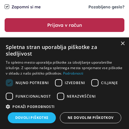
Zapomni si me
Pozabljeno geslo?
Prijava v račun
×
ali pa nadaljujte z
Spletna stran uporablja piškotke za
sledljivost
To spletno mesto uporablja piškotke za izboljšanje uporabniške
izkušnje. Z uporabo našega spletnega mesta sprejemate vse piškotke
v skladu z našo politiko piškotkov.
Podrobnosti
NUJNO POTREBNI
IZVEDBENI
CILJANJE
FUNKCIONALNOST
NERAZVRŠČENI
POKAŽI PODROBNOSTI
Potrebujete pomoč?
DOVOLI PIŠKOTKE
NE DOVOLIM PIŠKOTKOV